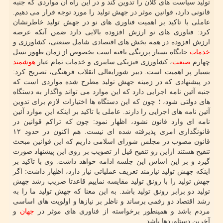
تولید سیاست های کلان را تدوین کند و در این راه آن مواردی که جنبه
قانونی دارد، قوانین موثر در جهش تولید را مورد توجه قرار می دهیم.
عاملی با تاکید بر اهمیت فناوری های نو در جهش تولید خاطرنشان
کرد: فناوری های نو ارزش افزوده بالایی دارد ضمن آنکه عرصه
ارزش افزوده در همه بخش های اقتصادی شامل صنعتی، کشاورزی و
خدمات
جایگاه بسیار پررنگی یافته است بخصوص از زمان ظهور نسل
چهارم
صنعت
، کشاورزی فیزیکی سایبری و خدمات تمام عیار
هوشمند
بسیار پر اهمیت است. دبیر شورایعالی انقلاب فرهنگی، تصریح کرد:
در پیشنهادی که در زمینه جهش تولید مطرح شده مواردی است که
های دولتی شود، ؛ چون که این دستگاه ها اختیارات لازم برای تدوین
آئین نامه های اجرایی را دارند. عاملی با تاکید بر اینکه این موارد آئین
نامه ای وارد قانون نشود، اظهار نمود: چون که تراکم قوانین در
قانونگذاری امری پذیرفته شده ای نیست. هم اکنون در حدود ۱۲
قانون مصوب در مجلس شورای اسلامی داریم که این قوانین مبحث
تنقیح هستند ازاین رو تنقیح قیل از تصویب بر روی این پیشنهاد صورت
گیرد و بر این اساس این جلسه ادامه خواهد داشت. وی با تاکید بر
اینکه جهش تولید نیازمند تعریف عملیاتی نیاز دارد، اظهار داشت: اگر
جهش تولید را با رونق تولید مقایسه نماییم قاعدتا ضریب رشد جهش
تولید دو برابر رونق تولید باشد. به این معنا که جهش تولید ما را به
رشد اقتصاد دو رقمی برساند و ناظر بر نیازها و اولویت های اساسی
مردم باشد و همینطور برخواسته از فناوری های موثر در
جهان
و
آخرین دستاوردها باشد.