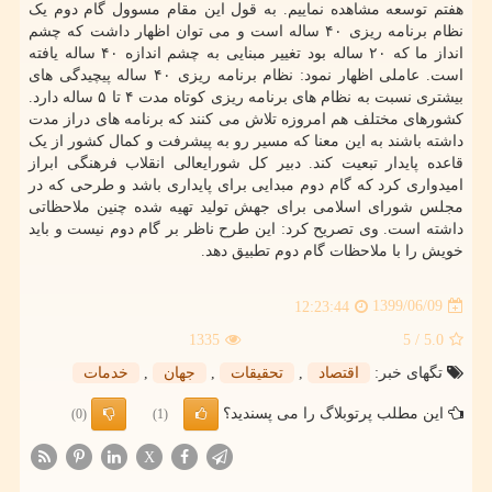
هفتم توسعه مشاهده نماییم. به قول این مقام مسوول گام دوم یک
نظام برنامه ریزی ۴۰ ساله است و می توان اظهار داشت که چشم
انداز ما که ۲۰ ساله بود تغییر مبنایی به چشم اندازه ۴۰ ساله یافته
است. عاملی اظهار نمود: نظام برنامه ریزی ۴۰ ساله پیچیدگی های
بیشتری نسبت به نظام های برنامه ریزی کوتاه مدت ۴ تا ۵ ساله دارد.
کشورهای مختلف هم امروزه تلاش می کنند که برنامه های دراز مدت
داشته باشند به این معنا که مسیر رو به پیشرفت و کمال کشور از یک
قاعده پایدار تبعیت کند. دبیر کل شورایعالی انقلاب فرهنگی ابراز
امیدواری کرد که گام دوم مبدایی برای پایداری باشد و طرحی که در
مجلس شورای اسلامی برای جهش تولید تهیه شده چنین ملاحظاتی
داشته است. وی تصریح کرد: این طرح ناظر بر گام دوم نیست و باید
خویش را با ملاحظات گام دوم تطبیق دهد.
1399/06/09
12:23:44
1335
/ 5
5.0
تگهای خبر:
اقتصاد
,
تحقیقات
,
جهان
,
خدمات
این مطلب پرتوبلاگ را می پسندید؟
(0)
(1)
X