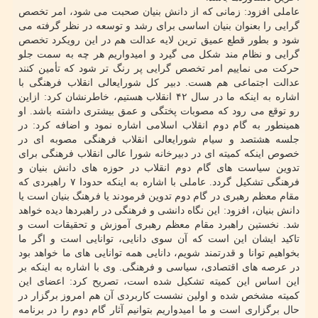
عاملی افزود: زمانی که از دانش بنیان صحبت می شود، امر تخصص
گرایی را بعنوان بنیان اساسی برای رشد و توسعه در نظر گرفته می
شود و بطور قطع عمیق ترین لایه عدالت هم در این رویکرد تخصص
گرایی و نظام مند شکل می گیرد و امیدواریم هر چه به سمت جلو
حرکت می نماییم امر تخصص گرایی پر رنگ تر شود که تأمین کنند
عدالت اجتماعی هم هست. دبیر کل شورایعالی انقلاب فرهنگی با
اشاره به اینکه ما در سال ۴۲ انقلاب هستیم، خاطرنشان کرد: ازاین
رو توقع می رود که مصوبات پختگی و عمق بیشتری داشته باشد. او
همینطور به گام دوم انقلاب اسلامی اشاره نمود و اضافه کرد: در
جلسه هشتصد و سی‎ام شورایعالی انقلاب فرهنگی مصوبه ای در
خصوص اینکه کمیته ای در دبیرخانه شورا عالی انقلاب فرهنگی برای
تدوین سیاست های گام دوم انقلاب در حوزه های دانش بنیان و
فرهنگی تشکیل گردد. عاملی با اشاره به اینکه حدودا ۷ راهبردی که
مقام معظم رهبری در گام دوم تدوین فرمودند یا فرهنگ بنیان است یا
دانش بنیان، افزود: این نگاه دانشی و فرهنگی در راهبردها دیده خواهد
شد. نخستین راهبرد مقام معظم رهبری آموزش و تحقیقات است و
تاکید ایشان این است که آن سوی دانایی، توانایی است و اگر ما
بخواهیم توانا و قدرتمند شویم، دانایی همه توانایی های ما خواهد بود
در عرصه های اقتصادی، سیاسی و فرهنگی. وی با اشاره به اینکه بر
این اساس این کمیته تشکیل شده است، تصریح کرد: اعضای این
کمیته مشخص شده و اولین نشست کاربردی آن هم امروز برگزار در
حال برگزاری است و ما امیدواریم بتوانیم آثار گام دوم را در برنامه