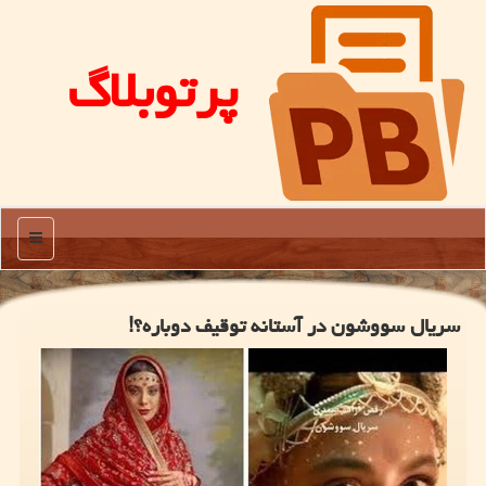
پرتوبلاگ
منو
سریال سووشون در آستانه توقیف دوباره؟!