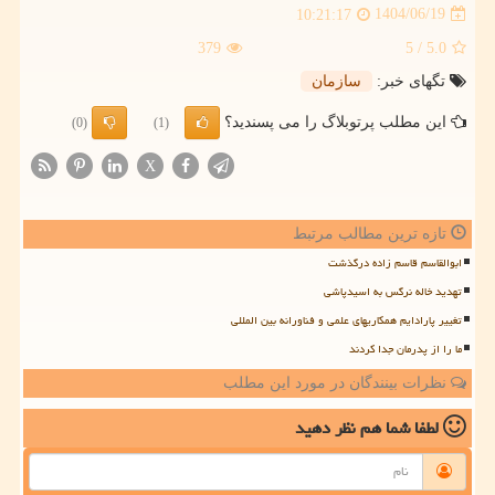
1404/06/19
10:21:17
379
/ 5
5.0
تگهای خبر:
سازمان
این مطلب پرتوبلاگ را می پسندید؟
(0)
(1)
X
تازه ترین مطالب مرتبط
ابوالقاسم قاسم زاده درگذشت
تهدید خاله نرگس به اسیدپاشی
تغییر پارادایم همکاریهای علمی و فناورانه بین المللی
ما را از پدرمان جدا کردند
نظرات بینندگان در مورد این مطلب
لطفا شما هم
نظر دهید