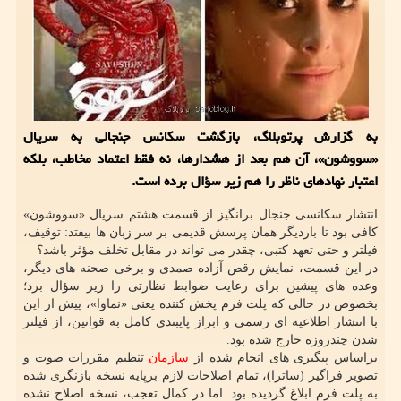
به گزارش پرتوبلاگ، بازگشت سکانس جنجالی به سریال
«سووشون»، آن هم بعد از هشدارها، نه فقط اعتماد مخاطب، بلکه
اعتبار نهادهای ناظر را هم زیر سؤال برده است.
انتشار سکانسی جنجال برانگیز از قسمت هشتم سریال «سووشون»
کافی بود تا باردیگر همان پرسش قدیمی بر سر زبان ها بیفتد: توقیف،
فیلتر و حتی تعهد کتبی، چقدر می تواند در مقابل تخلف مؤثر باشد؟
در این قسمت، نمایش رقص آزاده صمدی و برخی صحنه های دیگر،
وعده های پیشین برای رعایت ضوابط نظارتی را زیر سؤال برد؛
بخصوص در حالی که پلت فرم پخش کننده یعنی «نماوا»، پیش از این
با انتشار اطلاعیه ای رسمی و ابراز پایبندی کامل به قوانین، از فیلتر
شدن چندروزه خارج شده بود.
براساس پیگیری های انجام شده از
سازمان
تنظیم مقررات صوت و
تصویر فراگیر (ساترا)، تمام اصلاحات لازم برپایه نسخه بازنگری شده
به پلت فرم ابلاغ گردیده بود. اما در کمال تعجب، نسخه اصلاح نشده