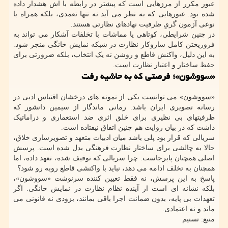
عبور مکرر از مرزهایی است که پیشتر در رابطه با اش هشدار داده
شده بود. عبورهایی که به نظر می آید نه تنها تعمدی، بلکه همراه با
نوعی آزمون گریِ ظرفیت نهادهای نظارتی هستند.
در چنین شرایطی، کوتاهی یا مماشات با تخلفات آشکار می تواند به
فروریختن کامل سازوکار نظارت در شبکه نمایش خانگی منجر شود.
به این دلیل، واکنش قاطع و روشن نه یک انتخاب، بلکه ضرورتی برای
حفظ ساختار و اعتبار نظارت است.
«سووشون»؛ فرصتی که به حاشیه رفت
«سووشون» می توانست یکی از نمونه های درخشان اقتباس ادبی در
رسانه تصویری ایران باشد. رمانی ماندگار از سیمین دانشور که
ظرفیتهای بی نظیری برای خلق اثری ضد استعماری و دراماتیک
داشت که در بیان روایت هم چنین اتفاق نیفتاده است.
سریالی که قرار بود پلی باشد میان ادبیات متعهد و تصویرسازی خلاق،
حالا به چالشی برای ساختار نظارت فرهنگی بدل شده است. پرسش
اصلی همچنان پابرجاست: چرا سریالی که توقیف شده، تعهد داده، اما
همچنان به تخلف ادامه می دهد، نباید با واکنشی قاطع روبه رو شود؟
پاسخ به این پرسش، نه فقط تعیین کننده سرنوشت «سووشون»،
بلکه نشانه ای است از آینده نظام نظارت در نمایش خانگی. اگر
تعهدات بی پایه، بدون ضمانت اجرا باقی بمانند، بزودی نه قانونی می
ماند و نه اعتمادی.
منبع: تسنیم