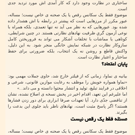
ساختاری در نظارت وجود دارد که کار آمدی اش مورد تردید جدی
است.
موضوع فقط یک سکانس رقص یا یک صحنه ی خاص نیست؛ مساله،
عبور مکرر از مرزهایی است که پیشتر در رابطه با اش هشدار داده
شده بود. عبورهایی که به نظر می آید نه تنها تعمدی، بلکه همراه با
نوعی آزمون گریِ ظرفیت نهادهای نظارتی هستند. در چنین شرایطی،
کوتاهی یا مماشات با تخلفات آشکار می تواند به فروریختن کامل
سازوکار نظارت در شبکه نمایش خانگی منجر شود. به این دلیل،
واکنش قاطع و روشن نه یک انتخاب، بلکه ضرورتی برای حفظ
ساختار و اعتبار نظارت است.
پایان اعتماد؟
بیانیه ی نماوا، زمانی که از فیلتر خارج شد، حاوی جملات مهمی بود:
«نماوا همواره خویش را موظف به رعایت موازین قانونی، شرعی و
اخلاقی در فرایند تبلیغ، تولید و انتشار محتوا دانسته و می داند...»
اما علیرغم این تعهد، اقدام اخیر در پخش نسخه ی اصلاح نشده، نشان
از تناقضی جدّی دارد. آیا تعهدات صرفا ابزاری برای دور زدن فشارها
هستند؟ اگر پاسخ مثبت است، نهادهای ناظر باید جلوی این بدعت را
بگیرند.
مسئله فقط یک رقص نیست
موضوع فقط یک سکانس رقص یا یک صحنه ی خاص نیست؛ مساله،