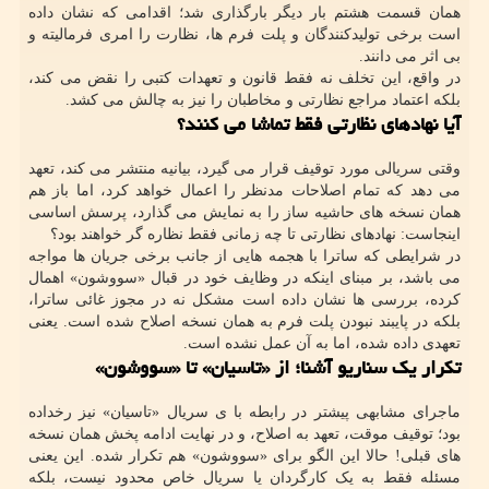
همان قسمت هشتم بار دیگر بارگذاری شد؛ اقدامی که نشان داده
است برخی تولیدکنندگان و پلت فرم ها، نظارت را امری فرمالیته و
بی اثر می دانند.
در واقع، این تخلف نه فقط قانون و تعهدات کتبی را نقض می کند،
بلکه اعتماد مراجع نظارتی و مخاطبان را نیز به چالش می کشد.
آیا نهادهای نظارتی فقط تماشا می کنند؟
وقتی سریالی مورد توقیف قرار می گیرد، بیانیه منتشر می کند، تعهد
می دهد که تمام اصلاحات مدنظر را اعمال خواهد کرد، اما باز هم
همان نسخه های حاشیه ساز را به نمایش می گذارد، پرسش اساسی
اینجاست: نهادهای نظارتی تا چه زمانی فقط نظاره گر خواهند بود؟
در شرایطی که ساترا با هجمه هایی از جانب برخی جریان ها مواجه
می باشد، بر مبنای اینکه در وظایف خود در قبال «سووشون» اهمال
کرده، بررسی ها نشان داده است مشکل نه در مجوز غائی ساترا،
بلکه در پایبند نبودن پلت فرم به همان نسخه اصلاح شده است. یعنی
تعهدی داده شده، اما به آن عمل نشده است.
تکرار یک سناریو آشنا؛ از «تاسیان» تا «سووشون»
ماجرای مشابهی پیشتر در رابطه با ی سریال «تاسیان» نیز رخداده
بود؛ توقیف موقت، تعهد به اصلاح، و در نهایت ادامه پخش همان نسخه
های قبلی! حالا این الگو برای «سووشون» هم تکرار شده. این یعنی
مسئله فقط به یک کارگردان یا سریال خاص محدود نیست، بلکه