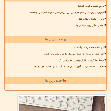
مرجع تقلید عراق درگذشت
ماهواره پارس ۲ در مدار قرار می گیرد پرتاب های منظومه سلیمانی در۱۴۰۵
ما را از پدرمان جدا کردند
ناوهای جنگی چین ارتقا می یابند
پربحث ترین ها
ابوالقاسم قاسم زاده درگذشت
اکبر عبدی با سریال ماه عسل باردیگر به تلویزیون برمی گردد
موشک فالکون ۹ دقایقی پیش با ماه برخورد کرد
اختصاص 5000 فرصت آموزشی در حوزه AI به کشورهای درحال توسعه
جدیدترین ها