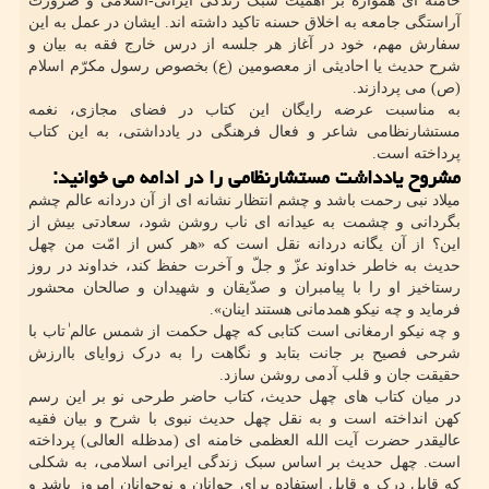
خامنه ای همواره بر اهمّیّت سبک زندگی ایرانی-اسلامی و ضرورت
آراستگی جامعه به اخلاق حسنه تاکید داشته اند. ایشان در عمل به این
سفارش مهم، خود در آغاز هر جلسه از درس خارج فقه به بیان و
شرح حدیث یا احادیثی از معصومین (ع) بخصوص رسول مکرّم اسلام
(ص) می پردازند.
به مناسبت عرضه رایگان این کتاب در فضای مجازی، نغمه
مستشارنظامی شاعر و فعال فرهنگی در یادداشتی، به این کتاب
پرداخته است.
مشروح یادداشت مستشارنظامی را در ادامه می خوانید:
میلاد نبی رحمت باشد و چشم انتظار نشانه ای از آن دردانه عالم چشم
بگردانی و چشمت به عیدانه ای ناب روشن شود، سعادتی بیش از
این؟ از آن یگانه دردانه نقل است که «هر کس از امّت من چهل
حدیث به خاطر خداوند عزّ و جلّ و آخرت حفظ کند، خداوند در روز
رستاخیز او را با پیامبران و صدّیقان و شهیدان و صالحان محشور
فرماید و چه نیکو همدمانی هستند اینان».
و چه نیکو ارمغانی است کتابی که چهل حکمت از شمس عالم ٰتاب با
شرحی فصیح بر جانت بتابد و نگاهت را به درک زوایای باارزش
حقیقت جان و قلب آدمی روشن سازد.
در میان کتاب های چهل حدیث، کتاب حاضر طرحی نو بر این رسم
کهن انداخته است و به نقل چهل حدیث نبوی با شرح و بیان فقیه
عالیقدر حضرت آیت الله العظمی خامنه ای (مدظله العالی) پرداخته
است. چهل حدیث بر اساس سبک زندگی ایرانی اسلامی، به شکلی
که قابل درک و قابل استفاده برای جوانان و نوجوانان امروز باشد و