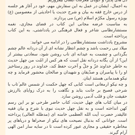
به اجمال، ایشان در عمل به این سفارش مهم، خود در آغاز هر جلسه
از درس خارج فقه به بیان و شرح حدیث یا احادیثی از معصومین (ع)
بویژه رسول مکرّم اسلام (ص) می پردازند.
به مناسبت عرضه مجانی این کتاب در فضای مجازی، نغمه
مستشارنظامی شاعر و فعال فرهنگی در یادداشتی، به این کتاب
پرداخته است.
مشروح یادداشت مستشارنظامی را در ادامه می خوانید:
میلاد نبی رحمت باشد و چشم انتظار نشانه ای از آن دردانه عالم چشم
بگردانی و چشمت به عیدانه ای ناب روشن شود، سعادتی بیشتر از
این؟ از آن یگانه دردانه نقل است که هر کس از امّت من چهل حدیث
به خاطر خداوند عزّ و جلّ و آخرت حفظ کند، خداوند در روز رستاخیز
او را با پیامبران و صدّیقان و شهیدان و صالحان محشور فرماید و چه
نیکو همدمانی هستند اینان.
و چه نیکو ارمغانی است کتابی که چهل حکمت از شمس عالم ٰتاب با
شرحی فصیح بر جانت بتابد و نگاهت را به درک زوایای باارزش
حقیقت جان و قلب آدمی روشن سازد.
در میان کتاب های چهل حدیث، کتاب حاضر طرحی نو بر این رسم
کهن انداخته است و به نقل چهل حدیث نبوی با شرح و بیان فقیه
عالیقدر حضرت آیت الله العظمی خامنه ای (مدظله العالی) پرداخته
است. جوانانی که بدنبال نصیحت های نیکو از صحراها و دریاهای پر
مخاطره حقیقی و مجازی عبور کرده است تا در سایه سار امن الهی
آرام گیرند.