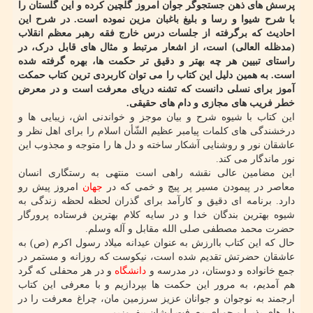
پرسش های ذهن جستجوگر جوان امروز گلچین کرده و این گلستان را
با شرح شیوا و رسا و بلیغ باغبان مزین نموده است. در شرح این
احادیث که برگرفته از جلسات درس خارج فقه رهبر معظم انقلاب
(مدظله العالی) است، از اشعار مرتبط و مثال های قابل درک، در
راستای تبیین هر چه بهتر و دقیق تر حکمت ها، بهره گرفته شده
است. به همین دلیل این کتاب را می توان کاربردی ترین کتاب حمکت
آموز برای نسلی دانست که تشنه دریای معرفت است و در معرض
خطر فریب های مجازی و دام های حقیقی.
این کتاب با شیوه شرح و بیان موجز و خواندنی اش، زیبایی ها و
درخشندگی های کلمات پیامبر عظیم الشّأن اسلام را برای اهل نظر و
عاشقان نور و روشنایی آشکار ساخته و دل ها را متوجه و مجذوب این
نور ماندگار می کند.
این مضامین عالی نقشه راهی است منتهی به رستگاری انسان
معاصر در پیمودن مسیر پر پیچ و خمی که در
جهان
امروز پیش رو
دارد. برنامه ای دقیق و کارآمد برای گذران لحظه لحظه زندگی به
شیوه بهترین بندگان خدا و در سایه کلام بهترین فرستاده پرورگار
حضرت محمد مصطفی صلی الله مقابل و آله وسلم.
حال که این کتاب باارزش به عنوان عیدانه میلاد رسول اکرم (ص) به
عاشقان حضرتش تقدیم شده است، نیکوست که روزانه و مستمر در
جمع خانواده و دوستان، در مدرسه و
دانشگاه
و در هر محفلی که گرد
هم آمدیم، به مرور این حکمت ها بپردازیم و با معرفی این کتاب
ارجمند به نوجوان و جوانان عزیز سرزمین مان، چراغ معرفت را در
دل های پذیرا و جویای معرفت ایشان بیفروزیم.