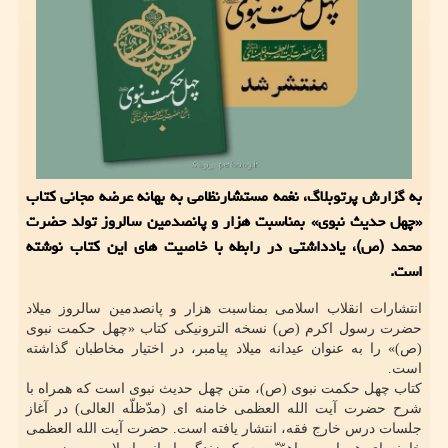
به گزارش پرتوبلاگ، نغمه مستشارنظامی به بهانه عرضه مجانی کتاب
«چهل حدیث نبوی» بمناسبت هزار و پانصدمین سالروز تولد حضرت
محمد (ص)، یادداشتی در رابطه با خاصیت های این کتاب نوشته
است.
انتشارات انقلاب اسلامی بمناسبت هزار و پانصدمین سالروز میلاد
حضرت رسول اکرم (ص) نسخه الترونیکی کتاب «چهل حکمت نبوی
(ص)» را به عنوان عیدانه میلاد پیامبر، در اختیار مخاطبان گذاشته
است.
کتاب چهل حکمت نبوی (ص)، متن چهل حدیث نبوی است که همراه با
شرح حضرت آیت الله العظمی خامنه ای (مدّظلّه العالی) در آغاز
جلسات درس خارج فقه، انتشار یافته است. حضرت آیت الله العظمی