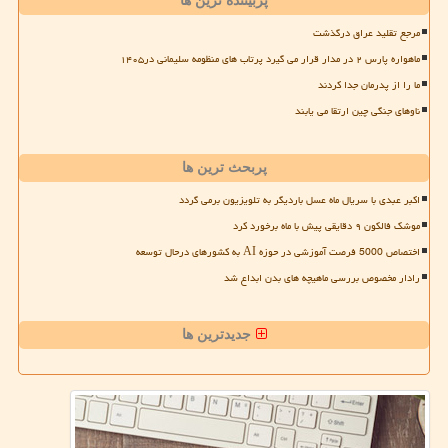
پربیننده ترین ها
مرجع تقلید عراق درگذشت
ماهواره پارس ۲ در مدار قرار می گیرد پرتاب های منظومه سلیمانی در۱۴۰۵
ما را از پدرمان جدا کردند
ناوهای جنگی چین ارتقا می یابند
پربحث ترین ها
اکبر عبدی با سریال ماه عسل باردیگر به تلویزیون برمی گردد
موشک فالکون ۹ دقایقی پیش با ماه برخورد کرد
اختصاص 5000 فرصت آموزشی در حوزه AI به کشورهای درحال توسعه
رادار مخصوص بررسی ماهیچه های بدن ابداع شد
جدیدترین ها