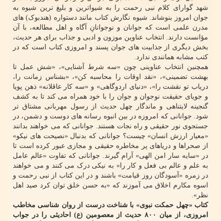
شهد گوارای کلام نبی رحمت را به شیواترین و بلیغ ترین شیوه به
جوان امروز بنوشاند. شیوه نگارش کتاب مانند دستواره (هندبوک) های
مدرن علمی است که جوانان و نوجوانانِ آگاه و اهل مطالعه، با آن
مؤانست دارند. انتخاب عناوین موزون و ادبی و جذاب برای هر حدیث،
بخش دیگری از جذابیت های جوان پسند و امروزی کتاب است که در
کتب مشابه همانندی ندارد.
همچنین انتخاب عناوینی چون «سه شرط آشنایی»، «شش عمل تا
بهشت تضمینی»، «نقد اوقات را محاسبه کن»، «بشناس زمانت را،
دریاب تو نقشت را»، «دنیای اردوگاهی» و «سه کار عاقلانه» ذهن پویا
و جویای حقیقت نوجوان و جوان را با خود همراه می کند تا به کشف
گنجینه لایتناهی و ماندگار چهل حدیث از رسول مهربانی مشتاق تر
شود. جوانانی که امروزه در بین انبوه رسانه های دوست و دشمن، در
جستجوی نور حقیقی و راه نجات هستند. جوانانی که می خواهند بدانند
«معیار ارزش انسان» چیست؟ جوانانی که بدنبال «نصیحت های نیکو»
از صحراها و دریاهای پر مخاطره حقیقی و مجازی عبور کرده است تا
در «سایه سار امن الهی» آرام گیرند. جوانانی که تفاوت «عالم عامل
به علم و عالم بی فعل و کار را» به نیکی درک می کنند و می خواهند
در زمره «آسودگان روز قیامت» باشند و در این کتاب از نبی رحمت و
اسوه مکارم اخلاق می آموزند که «به حسن خلق توان کرد صید اهل
نظر».
کتاب «چهل حمکت نبوی» با شناخت درست از روان شناسی مخاطب
امروزی، از میان ۸۰۰ حدیث از معصومین (ع) احادیثی را در جواب