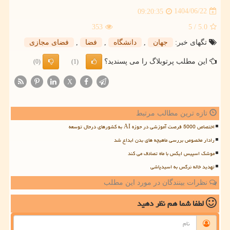
1404/06/22
09:20:35
353
/ 5
5.0
تگهای خبر:
جهان
,
دانشگاه
,
فضا
,
فضای مجازی
این مطلب پرتوبلاگ را می پسندید؟
(0)
(1)
X
تازه ترین مطالب مرتبط
اختصاص 5000 فرصت آموزشی در حوزه AI به کشورهای درحال توسعه
رادار مخصوص بررسی ماهیچه های بدن ابداع شد
موشک اسپیس ایکس با ماه تصادف می کند
تهدید خاله نرگس به اسیدپاشی
نظرات بینندگان در مورد این مطلب
لطفا شما هم
نظر دهید