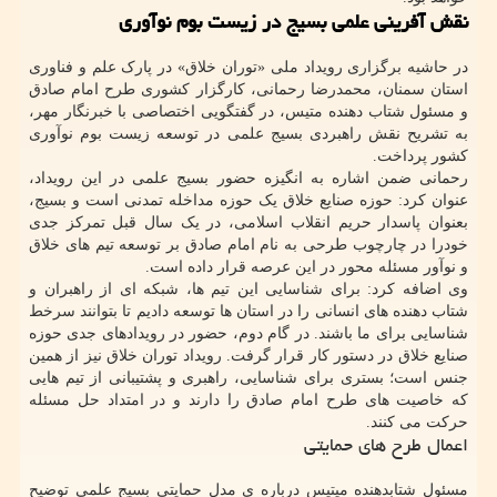
نقش آفرینی علمی بسیج در زیست بوم نوآوری
در حاشیه برگزاری رویداد ملی «توران خلاق» در پارک علم و فناوری
استان سمنان، محمدرضا رحمانی، کارگزار کشوری طرح امام صادق
و مسئول شتاب دهنده متیس، در گفتگویی اختصاصی با خبرنگار مهر،
به تشریح نقش راهبردی بسیج علمی در توسعه زیست بوم نوآوری
کشور پرداخت.
رحمانی ضمن اشاره به انگیزه حضور بسیج علمی در این رویداد،
عنوان کرد: حوزه صنایع خلاق یک حوزه مداخله تمدنی است و بسیج،
بعنوان پاسدار حریم انقلاب اسلامی، در یک سال قبل تمرکز جدی
خودرا در چارچوب طرحی به نام امام صادق بر توسعه تیم های خلاق
و نوآور مسئله محور در این عرصه قرار داده است.
وی اضافه کرد: برای شناسایی این تیم ها، شبکه ای از راهبران و
شتاب دهنده های انسانی را در استان ها توسعه دادیم تا بتوانند سرخط
شناسایی برای ما باشند. در گام دوم، حضور در رویدادهای جدی حوزه
صنایع خلاق در دستور کار قرار گرفت. رویداد توران خلاق نیز از همین
جنس است؛ بستری برای شناسایی، راهبری و پشتیبانی از تیم هایی
که خاصیت های طرح امام صادق را دارند و در امتداد حل مسئله
حرکت می کنند.
اعمال طرح های حمایتی
مسئول شتابدهنده میتیس درباره ی مدل حمایتی بسیج علمی توضیح