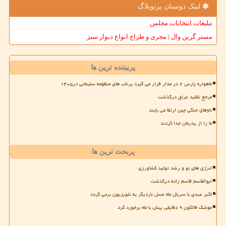
لینک دوستان پرتوبلاگ
تبلیغات انتخابات مجلس
مستر گرین وال | مجری و طراح انواع دیوار سبز
پربیننده ترین ها
ماهواره پارس ۲ در مدار قرار می گیرد پرتاب های منظومه سلیمانی در۱۴۰۵
مرجع تقلید عراق درگذشت
ناوهای جنگی چین ارتقا می یابند
ما را از پدرمان جدا کردند
پربحث ترین ها
انرژی های نو و رشد تولید کشاورزی
ابوالقاسم قاسم زاده درگذشت
اکبر عبدی با سریال ماه عسل باردیگر به تلویزیون برمی گردد
موشک فالکون ۹ دقایقی پیش با ماه برخورد کرد