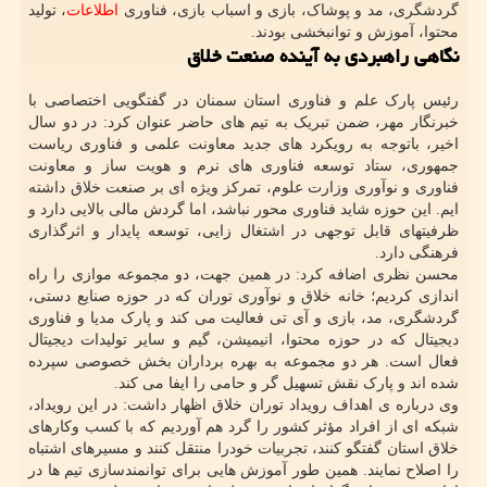
گردشگری، مد و پوشاک، بازی و اسباب بازی، فناوری
اطلاعات
، تولید
محتوا، آموزش و توانبخشی بودند.
نگاهی راهبردی به آینده صنعت خلاق
رئیس پارک علم و فناوری استان سمنان در گفتگویی اختصاصی با
خبرنگار مهر، ضمن تبریک به تیم های حاضر عنوان کرد: در دو سال
اخیر، باتوجه به رویکرد های جدید معاونت علمی و فناوری ریاست
جمهوری، ستاد توسعه فناوری های نرم و هویت ساز و معاونت
فناوری و نوآوری وزارت علوم، تمرکز ویژه ای بر صنعت خلاق داشته
ایم. این حوزه شاید فناوری محور نباشد، اما گردش مالی بالایی دارد و
ظرفیتهای قابل توجهی در اشتغال زایی، توسعه پایدار و اثرگذاری
فرهنگی دارد.
محسن نظری اضافه کرد: در همین جهت، دو مجموعه موازی را راه
اندازی کردیم؛ خانه خلاق و نوآوری توران که در حوزه صنایع دستی،
گردشگری، مد، بازی و آی تی فعالیت می کند و پارک مدیا و فناوری
دیجیتال که در حوزه محتوا، انیمیشن، گیم و سایر تولیدات دیجیتال
فعال است. هر دو مجموعه به بهره برداران بخش خصوصی سپرده
شده اند و پارک نقش تسهیل گر و حامی را ایفا می کند.
وی درباره ی اهداف رویداد توران خلاق اظهار داشت: در این رویداد،
شبکه ای از افراد مؤثر کشور را گرد هم آوردیم که با کسب وکارهای
خلاق استان گفتگو کنند، تجربیات خودرا منتقل کنند و مسیرهای اشتباه
را اصلاح نمایند. همین طور آموزش هایی برای توانمندسازی تیم ها در