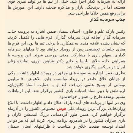
ارائه به سرمایه گذار اجرا شد. خیلی از تیم ها در تولید هنری قوی
هستند، اما در برندینگ، بازار و مذاکره ضعف دارند. این آموزش ها
برای رفع همین خلأها طراحی شد.
جذب سرمایه گذار
رئیس پارک علم و فناوری استان سمنان ضمن اشاره به پروسه جذب
سرمایه گذار اضافه کرد: سرمایه گذاران فرم هایی را تکمیل کردند
که نشان دهنده علاقه مندی به همکاری با برخی تیم ها بود. این فرم ها
مبنای جلسات تخصصی پس از رویداد خواهند بود تا مدلهای سرمایه
گذاری، سهام داری یا مشارکت مدنی بررسی شوند. این پروسه با
همراهی خانه خلاق ایلیسا و خانم دکتر شاهین نوری، نماینده زنان
ایران در بریکس پیگیری خواهد شد.
نظری ضمن اشاره به نمونه های موفق در رویداد اظهار داشت: یکی
از جوانان خلاق حاضر در رویداد توانست جایزه بلاعوض ۵۰ میلیون
تومانی از بسیج علمی دریافت کند و با حمایت استاد کاتوزیان،
ارتباطش با دبیر ستاد اسباب بازی کشور برقرار شد. این ارتباطات
مسیر توسعه طرح را هموار خواهدنمود.
وی در انتها از برنامه های آینده پارک اطلاع داد و اظهار داشت: با ابلاغ
وزارتخانه، بزرگ ترین رویداد ملی
هوش
مصنوعی کشور را در آذرماه
برگزار خواهیم کرد. همین طور گردهمایی بزرگ انیمیشن کاران و
بازی سازان کشور را در شاهرود برنامه ریزی کرده ایم که هر دو در
امتداد توسعه صنعت خلاق و متناسب با ظرفیتهای استان سمنان
خواهد بود.