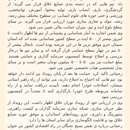
داد: تیم هایی که در دسته بندی صنایع خلاق قرار می گیرند؛ از
گردشگری، بازی، اسباب بازی، تولید محتوا، آموزش، توانبخشی،
ورزشی و حتی حوزه های علوم انسانی؛ در سطوح مختلف پیش رشد،
رشد، مولد و تجاری سازی مورد ارزیابی قرار می گیرند. بر مبنای
سطح بلوغ ایده و تیم، میزان حمایت مالی تعیین می شود.
وی ضمن اشاره به آمار شناسایی و پشتیبانی از تیم ها اظهار داشت: تا
امروز بیشتر از ۵۰۰ ایده در سطح کشور شناسایی شده اند که استان
سمنان جزو موفق ترین ها در این عرصه بوده است. تابحال بیشتر از
۸۰ تیم در چهار سطح حمایتی قرار گرفته اند و سایر تیم ها درحال
بررسی و اصلاح توسط کمیسیون سرمایه گذاری و حمایتی هستند.
مبلغ حمایت نیز بین ۵۰ تا ۵۰۰ میلیون تومان متغیر است و بر مبنای
مدل تشخیصی هیات تخصصی تعیین می شود.
رحمانی تاکید کرد: حمایت ها بعد از پایان رویداد نیز ادامه دار خواهد
بود: تیم هایی که احتیاج به اصلاح دارند، می توانند از راه راهبر استانی
سمنان، اصلاحات خودرا انجام دهند، تأییدیه دریافت نمایند و از راه
سامانه مربوطه طرح خودرا بارگذاری کنند تا مجدداً در کمیسیون
بررسی شود.
وی در ارزیابی خود از رویداد توران خلاق اظهار داشت: این رویداد از
نظر جریان سازی، شبکه سازی سرمایه گذاران و کیفیت راهبری،
منتورینگ و داوری، جزو رویدادهای استاندارد و موفق حوزه صنایع
خلاق بود و قابلیت الگوسازی برای سایر استان ها را دارد.
رحمانی درباره ی نقش بسیج نخبگان در راه اقتصادی کشور نیز عنوان