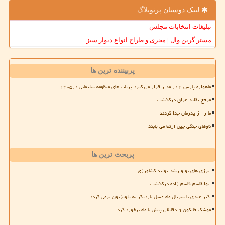
لینک دوستان پرتوبلاگ
تبلیغات انتخابات مجلس
مستر گرین وال | مجری و طراح انواع دیوار سبز
پربیننده ترین ها
ماهواره پارس ۲ در مدار قرار می گیرد پرتاب های منظومه سلیمانی در۱۴۰۵
مرجع تقلید عراق درگذشت
ما را از پدرمان جدا کردند
ناوهای جنگی چین ارتقا می یابند
پربحث ترین ها
انرژی های نو و رشد تولید کشاورزی
ابوالقاسم قاسم زاده درگذشت
اکبر عبدی با سریال ماه عسل باردیگر به تلویزیون برمی گردد
موشک فالکون ۹ دقایقی پیش با ماه برخورد کرد