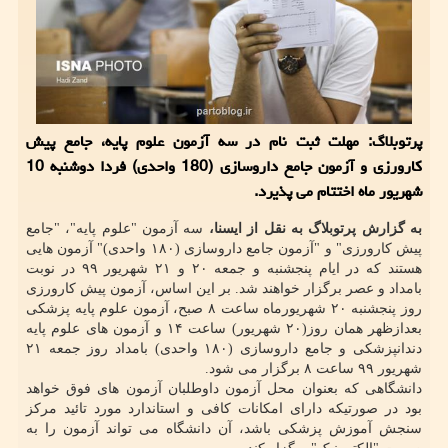
پرتوبلاگ: مهلت ثبت نام در سه آزمون علوم پایه، جامع پیش
كارورزی و آزمون جامع داروسازی (180 واحدی) فردا دوشنبه 10
شهریور ماه اختتام می پذیرد.
به گزارش پرتوبلاگ به نقل از ایسنا،
سه آزمون "علوم پایه"، "جامع
پیش کارورزی" و "آزمون جامع داروسازی (۱۸۰ واحدی)" آزمون هایی
هستند که در ایام پنجشنبه و جمعه ۲۰ و ۲۱ شهریور ۹۹ در نوبت
بامداد و عصر برگزار خواهند شد. بر این اساس، آزمون پیش کارورزی
روز پنجشنبه ۲۰ شهریورماه ساعت ۸ صبح، آزمون علوم پایه پزشکی
بعدازظهر همان روز(۲۰ شهریور) ساعت ۱۴ و آزمون های علوم پایه
دندانپزشکی و جامع داروسازی (۱۸۰ واحدی) بامداد روز جمعه ۲۱
شهریور ۹۹ ساعت ۸ برگزار می شود.
دانشگاهی که بعنوان محل آزمون داوطلبان آزمون های فوق خواهد
بود در صورتیکه دارای امکانات کافی و استاندارد مورد تائید مرکز
سنجش آموزش پزشکی باشد، آن دانشگاه می تواند آزمون را به