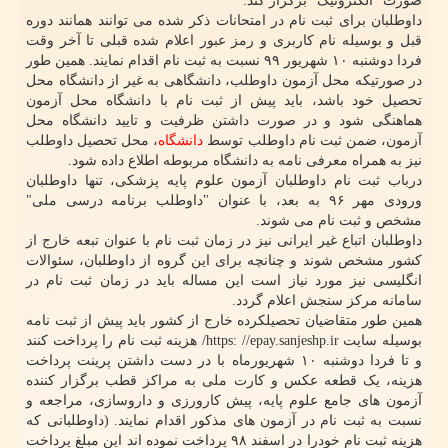
صورت "الکترونیک" برگزار کند.
داوطلبان برای ثبت نام در امتحانات ذکر شده می توانند همانند دوره
قبل و بوسیله نام کاربری و رمز عبور اعلام شده قبلی تا آخر وقت
فردا دوشنبه ۱۰ شهریور ۹۹ نسبت به ثبت نام اقدام نمایند. همین طور
در صورتیکه محل آزمون داوطلب، دانشگاهی به غیر از دانشگاه محل
تحصیل خود باشد، باید پیش از ثبت نام با دانشگاه محل آزمون
هماهنگی شود و در صورت داشتن ظرفیت و تایید دانشگاه محل
آزمون، ضمن ثبت نام داوطلب توسط
دانشگاه
، محل تحصیل داوطلب
نیز به همراه معرفی نامه به دانشگاه مربوطه اطلاع داده شود.
درباب ثبت نام داوطلبان آزمون علوم پایه پزشکی، تنها داوطلبان
ورودی مهر ۹۶ به بعد، با عنوان "داوطلب برنامه درسی ملی"
مشخص و ثبت نام می شوند.
داوطلبان اتباع غیر ایرانی نیز در زمان ثبت نام با عنوان تبعه خارج از
کشور مشخص شوند و چنانچه برای این گروه از داوطلبان، سئوالات
انگلیسی نیز مورد نیاز است این مساله باید در زمان ثبت نام در
سامانه مرکز سنجش اعلام گردد.
همین طور متقاضیان تحصیلکرده خارج از کشور باید پیش از ثبت نامه
بوسیله سایت https: //epay.sanjeshp.ir/ هزینه ثبت نام را پرداخت کنند
و تا فردا دوشنبه ۱۰ شهریورماه با در دست داشتن پرینت پرداخت
هزینه، یک قطعه عکس و کارت ملی به مراکز قطب برگزار کننده
آزمون های جامع علوم پایه، پیش کارورزی و داروسازی، مراجعه و
نسبت به ثبت نام در آزمون های مذکور اقدام نمایند. (داوطلبانی که
هزینه ثبت نام خودرا در اسفند ۹۸ پرداخت نموده اند این مبلغ پرداخت