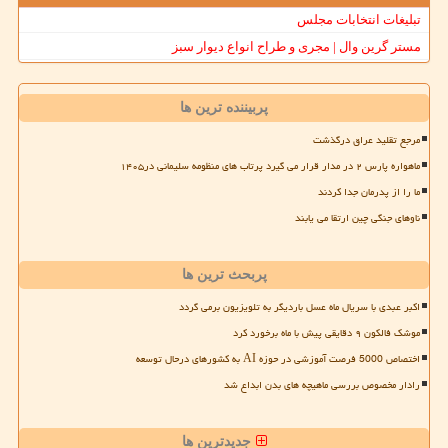
تبلیغات انتخابات مجلس
مستر گرین وال | مجری و طراح انواع دیوار سبز
پربیننده ترین ها
مرجع تقلید عراق درگذشت
ماهواره پارس ۲ در مدار قرار می گیرد پرتاب های منظومه سلیمانی در۱۴۰۵
ما را از پدرمان جدا کردند
ناوهای جنگی چین ارتقا می یابند
پربحث ترین ها
اکبر عبدی با سریال ماه عسل باردیگر به تلویزیون برمی گردد
موشک فالکون ۹ دقایقی پیش با ماه برخورد کرد
اختصاص 5000 فرصت آموزشی در حوزه AI به کشورهای درحال توسعه
رادار مخصوص بررسی ماهیچه های بدن ابداع شد
جدیدترین ها