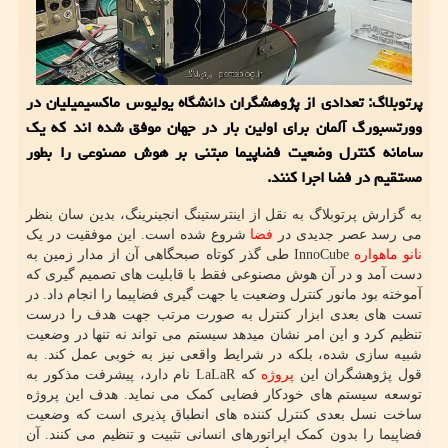
پرتوبلاگ: تعدادی از پژوهشگران دانشگاه یولیوس ماکسیمیلیان در
وورتسبورگ آلمان برای اولین بار در جهان موفق شده اند که یک
سامانه کنترل وضعیت فضاپیما مبتنی بر هوش مصنوعی را بطور
مستقیم در فضا اجرا کنند.
به گزارش پرتوبلاگ به نقل از اینترستینگ انجینرینگ، بدین سان بنظر
می رسد عصر جدیدی در
فضا
شروع شده است. این موفقیت در یک
نانو
ماهواره
InnoCube طی گذر کوتاه صبحگاهی آن از مدار زمین به
دست آمد و در آن هوش مصنوعی فقط با قابلیت های تصمیم گیری که
آموخته بود مانور کنترل وضعیت یا جهت گیری فضاپیما را انجام داد. در
تست های بعدی ابزار کنترل به صورت مرتب جهت هدف را درست
تنظیم کرد و این امر نشان میدهد سیستم می تواند نه تنها در وضعیت
شبیه سازی شده، بلکه در شرایط واقعی نیز به خوبی عمل کند. به
قول پژوهشگران این
پروژه
که LaLaR نام دارد، پیشرفت مذکور به
توسعه سیستم های خودکار فضایی کمک می نماید. هدف این پروژه
ساخت نسل بعدی کنترل کننده های انطباق پذیری است که وضعیت
فضاپیما را بدون کمک اپراتورهای انسانی تثبیت و تنظیم می کنند. آن