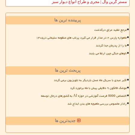
مستر گرین وال | مجری و طراح انواع دیوار سبز
پربیننده ترین ها
مرجع تقلید عراق درگذشت
ماهواره پارس ۲ در مدار قرار می گیرد پرتاب های منظومه سلیمانی در۱۴۰۵
ما را از پدرمان جدا کردند
ناوهای جنگی چین ارتقا می یابند
پربحث ترین ها
اکبر عبدی با سریال ماه عسل باردیگر به تلویزیون برمی گردد
موشک فالکون ۹ دقایقی پیش با ماه برخورد کرد
اختصاص 5000 فرصت آموزشی در حوزه AI به کشورهای درحال توسعه
رادار مخصوص بررسی ماهیچه های بدن ابداع شد
جدیدترین ها