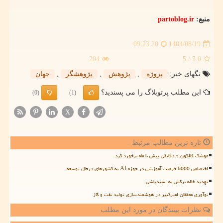
منبع:
partoblog.ir
1404/08/19
09:23:20
204
/ 5
5.0
تگهای خبر:
پروژه
,
پژوهش
,
پژوهشگر
,
جهان
این مطلب پرتوبلاگ را می پسندید؟
(0)
(1)
X
تازه ترین مطالب مرتبط
موشک فالکون ۹ دقایقی پیش با ماه برخورد کرد
اختصاص 5000 فرصت آموزشی در حوزه AI به کشورهای درحال توسعه
تهدید خاله نرگس به اسیدپاشی
نوآوری محققان امیرکبیر در هوشمندسازی تولید نفت و گاز
نظرات بینندگان در مورد این مطلب