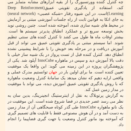
چه کنترل کننده وورتسبورگ را از بقیه ابزارهای مشابه متمایز می
کند، استفاده از یادگیری تقویتی عمیق(Deep Reinforcment
Learning)است. در این شیوه رفتار «شبکه عصبی» (neural network)
به جای اتکا به قوانین ثابت از راه جلسات آموزشی مبتنی بر آزمایش
در محیط های شبیه سازی شده، آموخته شده است. چنین روشی نوید
بخش توسعه سریع تر و عملکرد انطباق پذیرتر سیستم ها است.
بیشتر اوقات ماه ها طول می کشد تا کنترل کننده های سنتی تنظیم
شوند. اما سیستم مبتنی بر یادگیری تقویتی عمیق می تواند از قبل
آموزش دریافت و در مرحله بعد خویش را با شرایط پیشبینی نشده
انطباق دهد. کنترل کننده قبل از تست پرواز در یک شبیه ساز خیلی با
دقت بالا آموزش دید و سپس در ماهواره InnoCube آپلود شد. یکی از
پژوهشگران پروژه در این زمینه می گوید: این واقعا یک موفقیت
تعیین کننده است. ما برای اولین بار در
جهان
توانستیم مدرک عملی و
واقعی ارایه دهیم که نشان میدهد یک سامانهٔ کنترل وضعیت ماهواره
که با روش یادگیری تقویتی عمیق آموزش دیده، می تواند با موفقیت
در مدار زمین عمل کند.
به گزارش پرتوبلاگ به نقل از اینترستینگ انجینرینگ، بدین سان به
نظر می رسد عصر جدیدی در فضا شروع شده است. این موفقیت در
یک نانو ماهواره InnoCube طی گذر کوتاه صبحگاهی آن از مدار زمین
به دست آمد و در آن هوش مصنوعی فقط با قابلیت های تصمیم گیری
که آموخته بود مانور کنترل وضعیت یا جهت گیری فضاپیما را انجام
داد.