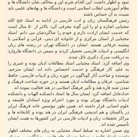
نمود و اظهار داشت: این اقدام شرم آور و مخالف شأن دانشگاه ها و
نظام آموزشی انقلاب اسلامی است و دانشگاه ها و نهادهای علمی باید
نسبت به آن حساس باشند.
رئیس فرهنگستان زبان و ادب فارسی در ادامه به استاد فتح الله
مجتبایی اشاره و او را این گونه معرفی کرد: بالاتر از ۵۰ سال است
که خدمت ایشان ارادت دارم و خودم را شاگردشان می دانم. استاد
مجتبایی از استان مرکزی و از خانواده ای دینی، قرآنی و اسلامی با
پیشینه عرفانی هستند. ایشان در دانشگاه تهران در رشته های زبان
انگلیسی و ادبیات فارسی تحصیل کردند و سپس در دانشگاه هاروارد
به دریافت مدرک دکتری نائل شدند.
وی اضافه کرد: استاد مجتبایی استاد مطالعات ادیان بوده و عمری را
به علم، کار فرهنگی و خدمت اختصاص داده اند. ایشان مترجم،
نویسنده و صاحب آثار گوناگون در حوزه زبان و ادبیات فارسی، حافظ
شناسی، عرفان و مطالعات ادیان هستند و در حوزه شناخت فرهنگ و
تمدن شبه قاره هند و تأثیر فرهنگ اسلامی در هند فعالیت نموده اند.
حدادعادل اضافه کرد: ایشان سال ها استاد دانشکده الهیات و دانشکده
ادبیات دانشگاه تهران بوده و مورد احترام ویژه استادان فلسفه و
علوم انسانی قرار داشته اند. همین طور مؤسس خانه فرهنگ ایران
در پاکستان و هم اندیشی فرهنگی ایران در هند بوده و کتابخانه ها و
مراکز تحقیقات زبان و ادبیات فارسی در این کشورها به همت ایشان
تأسیس شده اند.
وی ضمن اشاره به تسلط استاد مجتبایی به زبان های مختلف اظهار
داشت: استاد علاوه بر تسلط به زبان های فارسی و انگلیسی، به زبان