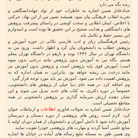
زنده نگه می دارد.
حدادعادل ضمن اشاره به خاطرات خود از تولد جهاددانشگاهی و
تجربه انقلاب فرهنگی بیان نمود: همیشه تصور من از این نهاد، حرکتی
با اخلاص، ایمان انقلابی و سخت کوشی در راستای پیشرفت پژوهش
های دانشگاهی و هدایت صحیح تر این تحقیق ها بوده است و امیدوارم
این مسیر حفظ و تکامل یابد.
رئیس فرهنگستان زبان و ادب فارسی نکاتی در حوزه آموزش و
پژوهش خطاب به دانشجویان بیان کرد و اظهار داشت: ورود من به
دانشگاه تهران در سال ۱۳۴۲ بوده و بازهم در دانشگاه تهران معلم
هستم. نگاه من به آموزش بدون پژوهش مانند درختی بدون میوه
است؛ آموزش قوی پایه پژوهش است و پژوهش بدون آموزش نیز
مانند درخت بی ریشه خواهد بود. بنابراین، به همان اندازه که به
پژوهش اهمیت داده می شود، آموزش نیز باید مورد توجه قرار گیرد.
وی اضافه کرد: در همه جای دنیا خیلی از پژوهش های دانشجویی،
خصوصاً در دوره دکتری، به کتاب های جدید تبدیل می شوند و این
نشان دهنده ارزش سرمایه گذاری بر پژوهش دانشجویی در همه
مقاطع تحصیلی است.
حدادعادل ضمن اشاره به تحولات فناوری
اطلاعات
و ارتباطات عنوان
کرد: لازم است روش های پژوهشی از دوره دبستان و دبیرستان
آموزش داده شود تا دانش آموزان و دانشجویان از همان دوران اولیه با
منابع علمی آشنا گردند و مهارت های پژوهشی خودرا تقویت نمایند.
وی همین طور به مسئله تبلیغ رساله های آماده در خیابان ها اشاره