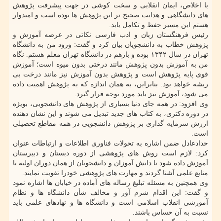
با اخلاص، ایمان انقلابی و سخت کوشی در جهت پیشرفت پژوهش
های دانشگاهی و هدایت صحیح تر این پژوهش ها بوده است و امیدوار
هستم این مسیر حفظ و تکامل یابد.
رئیس فرهنگستان زبان و ادب فارسی نکاتی در عرصه آموزش و
پژوهش خطاب به دانشجویان بیان کرد و گفت: ورود من به دانشگاه
تهران در سال ۱۳۴۲ بوده و بازهم در دانشگاه تهران معلم هستم. نگاه
من به آموزش بدون پژوهش مانند درختی بدون میوه است؛ آموزش
قوی پایه پژوهش است و پژوهش بدون آموزش نیز مانند درخت بی
ریشه خواهد بود. بنابراین، به همان اندازه که به پژوهش اهمیت داده
می شود، آموزش نیز باید مورد توجه قرار گیرد.
وی افزود: در همه جای دنیا بسیاری از پژوهش های دانشجویی، بویژه
در دوره دکتری، به کتاب های جدید تبدیل می شوند و این نشان دهنده
ارزش سرمایه گذاری بر پژوهش دانشجویی در همه مقاطع تحصیلی
است.
حدادعادل ضمن اشاره به تحولات فناوری اطلاعات و ارتباطات عنوان
کرد: لازم است روش های پژوهشی از دوره دبستان و دبیرستان
آموزش داده شود تا دانش آموزان و دانشجویان از همان دوران اولیه با
منابع علمی آشنا گردند و مهارت های پژوهشی خودرا تقویت نمایند.
وی همچنین به مسئله تبلیغ رساله های آماده در خیابان ها اشاره نمود
و گفت: این اقدام شرم آور و مخالف شأن دانشگاه ها و نظام
آموزشی انقلاب اسلامی است و دانشگاه ها و نهادهای علمی باید
نسبت به آن حساس باشند.