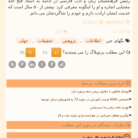
رئیس فرهنگستان زبان و ادب فارسی در ادامه به استاد فتح الله
مجتبایی اشاره و او را اینگونه معرفی کرد: بیشتر از ۵۰ سال است که
خدمت ایشان ارادت دارم و خودم را شاگردشان می دانم.
1404/08/29
12:44:13
231
/ 5
5.0
تگهای خبر:
اطلاعات
,
پژوهش
,
تحقیقات
,
جهان
این مطلب پرتوبلاگ را می پسندید؟
(0)
(1)
X
تازه ترین مطالب مرتبط
موشک فالکون ۹ دقایقی پیش با ماه برخورد کرد
اختصاص 5000 فرصت آموزشی در حوزه AI به کشورهای درحال توسعه
تهدید خاله نرگس به اسیدپاشی
نوآوری محققان امیرکبیر در هوشمندسازی تولید نفت و گاز
نظرات بینندگان در مورد این مطلب
لطفا شما هم
نظر دهید