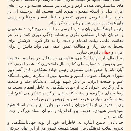
های سانسکریت، هندی، اردو و ترکی نیز مسلط هستند و با زبان های
ایران قبل از اسلام همچون پهلوی آشنا هستند. آثار برجسته ای در
حوزه ادبیات فارسی همچون تفسیر حافظ، تفسیر مولانا و بررسی
های عمیق در حوزه نحو و زبان ارایه کرده اند.
رئیس فرهنگستان زبان و ادب فارسی در انتها تصریح کرد: دانشجویان
و جوانان باید از سطحی نگری و شتاب زدگی دوری کنند و در هر
فعالیت علمی نهایت اهتمام و دقت را به کار گیرند. کوشش برای
تسلط به چند زبان و مطالعه عمیق علمی می تواند دانش را برای
ایران و
جهان
باارزش سازد.
به اجمال، از جهاددانشگاهی، غلامعلی حدادعادل در مراسم اختتامیه
سی و دومین جشنواره ملی کتاب سال دانشجویی که عصر امروز، ۲۷
آبان ماه، با حضور علی منتظری رئیس جهاددانشگاهی، قادر آشنا دبیر
شورای فرهنگ عمومی کشور و محمود مهرداد شکریه رئیس دانشگاه
علم و صنعت ایران، در تالار شهید بهرامی دانشگاه علم و صنعت
برگزار گردید، عنوان کرد: از جهاددانشگاهی به خاطر اهتمام نسبت به
رساله های برگزیده و سنت کتاب های برگزیده تشکر می کنم؛ این
سنت نیکوی جهاد در عرصه نشر و پژوهش باارزش است.
وی با قدردانی از دانشجویان و اختصاص جایزه ای به نام استاد فقید
سیدجعفر شهیدی، افزود: این اقدام یاد و نام آن استاد بزرگ را زنده
نگه می دارد.
حدادعادل ضمن اشاره به خاطرات خود از تولد جهاددانشگاهی و
تجربه انقلاب فرهنگی بیان نمود: همیشه تصور من از این نهاد، حرکتی