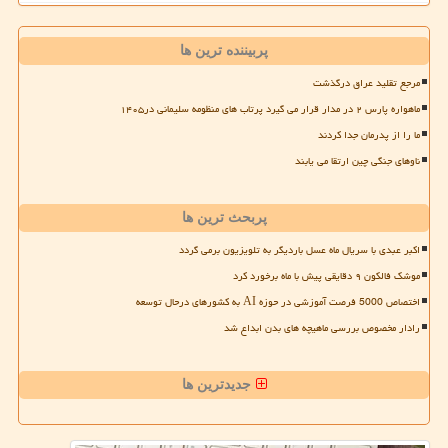
پربیننده ترین ها
مرجع تقلید عراق درگذشت
ماهواره پارس ۲ در مدار قرار می گیرد پرتاب های منظومه سلیمانی در۱۴۰۵
ما را از پدرمان جدا کردند
ناوهای جنگی چین ارتقا می یابند
پربحث ترین ها
اکبر عبدی با سریال ماه عسل باردیگر به تلویزیون برمی گردد
موشک فالکون ۹ دقایقی پیش با ماه برخورد کرد
اختصاص 5000 فرصت آموزشی در حوزه AI به کشورهای درحال توسعه
رادار مخصوص بررسی ماهیچه های بدن ابداع شد
جدیدترین ها