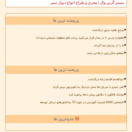
مستر گرین وال | مجری و طراح انواع دیوار سبز
پربیننده ترین ها
مرجع تقلید عراق درگذشت
ماهواره پارس ۲ در مدار قرار می گیرد پرتاب های منظومه سلیمانی در۱۴۰۵
ما را از پدرمان جدا کردند
ناوهای جنگی چین ارتقا می یابند
پربحث ترین ها
ابوالقاسم قاسم زاده درگذشت
اکبر عبدی با سریال ماه عسل باردیگر به تلویزیون برمی گردد
موشک فالکون ۹ دقایقی پیش با ماه برخورد کرد
اختصاص 5000 فرصت آموزشی در حوزه AI به کشورهای درحال توسعه
جدیدترین ها