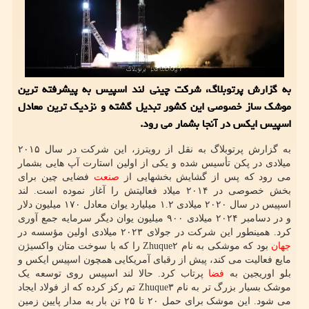
به گزارش پرتوبلاگ، شرکت چینی لند اسپیس به پیشرفته ترین
موشک ساز خصوصی این کشور تبدیل گشته و نزدیک ترین معادل
اسپیس ایکس در آنجا بشمار می رود.
به گزارش پرتوبلاگ به نقل از رویترز، این شرکت در سال ۲۰۱۵
میلادی در پکن تأسیس شده و یکی از اولین استارت آپ هایی بشمار
می رود که پس از گشایش بخشهایی از
صنعت
فضایی چین برای
بخش خصوصی در ۲۰۱۴ میلاد فعالیتش را آغاز نموده است. لند
اسپیس در سال ۲۰۲۰ میلادی ۱.۲ میلیارد یوان معادل ۱۷۰ میلیون دلار
و در دسامبر ۲۰۲۴ میلادی ۹۰۰ میلیون یوان دیگر سرمایه جمع آوری
کرد. همینطور این شرکت در جولای ۲۰۲۳ میلادی اولین مؤسسه در
جهان
بود که موشکی به نام Zhuque۲ را که با سوخت متان واکسیژن
مایع فعالیت می کند، پیش از رقبای آمریکایی همچون اسپیس ایکس و
بلو اوریجین به
فضا
پرتاب کرد. حالا لند اسپیس روی توسعه یک
موشک بسیار بزرگ تر به نام Zhuque۳ تم رکز کرده که از فولاد ایجاد
می شود. این موشک برای حمل ۲۰ تا ۲۵ تن بار به مدار پایین زمین