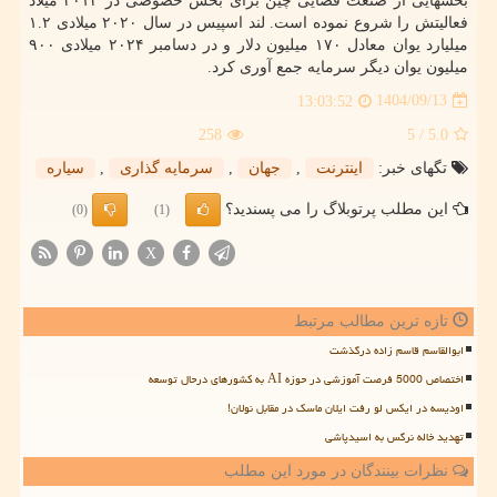
بخشهایی از صنعت فضایی چین برای بخش خصوصی در ۲۰۱۴ میلاد
فعالیتش را شروع نموده است. لند اسپیس در سال ۲۰۲۰ میلادی ۱.۲
میلیارد یوان معادل ۱۷۰ میلیون دلار و در دسامبر ۲۰۲۴ میلادی ۹۰۰
میلیون یوان دیگر سرمایه جمع آوری کرد.
1404/09/13
13:03:52
258
/ 5
5.0
تگهای خبر:
اینترنت
,
جهان
,
سرمایه گذاری
,
سیاره
این مطلب پرتوبلاگ را می پسندید؟
(0)
(1)
X
تازه ترین مطالب مرتبط
ابوالقاسم قاسم زاده درگذشت
اختصاص 5000 فرصت آموزشی در حوزه AI به کشورهای درحال توسعه
اودیسه در ایکس لو رفت ایلان ماسک در مقابل نولان!
تهدید خاله نرگس به اسیدپاشی
نظرات بینندگان در مورد این مطلب