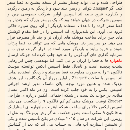
طراحی شده و می تواند چندبار بیشتر از نسخه پیشین به فضا سفر
کند. اگر Zhuque۳ بتواند از زمین بلند شود و باردیگر به زمین بازگردد
و یکپارچه فرود بیاید، لند اسپیس اولین شرکت خصوصی چین و
سومین شرکت در جهان خواهد بود که یک بوستر بزرگ که چندبار به
فضا سفر کرده را با هدف استفاده باردیگر از آن، روی سیاره خاکی
فرود می آورد. این بلندپروازی لند اسپیس را در خط مقدم کوشش
های چین برای ساخت موشک های ارزان تر و چند بار مصرف قرار
می دهد. در سراسر دنیا موشک هایی که می توانند به فضا پرتاب
شوند و فرود بیایند و باردیگر مورد استفاده قرار گیرند، توجهات و
سرمایه گذاری های گوناگونی را به خود جلب کرده اند چونکه ارسال
ماهواره
ها به فضا را ارزان تر می کنند. اما مهندسی چنین ابزارهایی
بشدت پیچیده است و تابحال فقط اسپیس ایکس توانسته موشک
فالکون ۹ را به صورت مداوم به فضا بفرستد و باردیگر استفاده نماید.
لند اسپیس با ساخت Zhuque۳ و اولین پرواز آن یک گام به این هدف
نزدیک شده و همین مورد توجه ایلان ماسک مدیر ارشد اجرائی
اسپیس ایکس را به خود جلب کرده است. وی در ماه اکتبر امسال
میلادی در جواب یک پست در شبکه اجتماعی ایکس درباره ی طراحی
Zhuque۳ نوشت موشک چینی کم کم فالکون ۹ را شکست می دهد.
اسپیس ایکس حالا برای ساخت شبکه اینترنت ماهواره ای استارلینک
به فالکون ۹ متکی است. بطور خلاصه، به گزارش پرتوبلاگ به نقل از
رویترز، این شرکت در سال ۲۰۱۵ میلادی در پکن تأسیس شده و یکی
از نخستین استارت آپ هایی به حساب می آید که بعد از گشایش