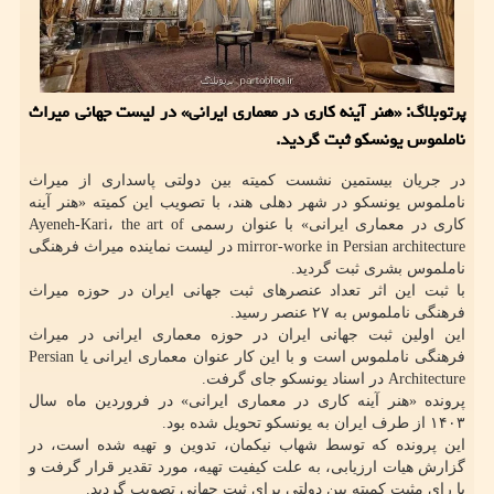
پرتوبلاگ: «هنر آینه کاری در معماری ایرانی» در لیست جهانی میراث
ناملموس یونسکو ثبت گردید.
در جریان بیستمین نشست کمیته بین دولتی پاسداری از میراث
ناملموس یونسکو در شهر دهلی هند، با تصویب این کمیته «هنر آینه
کاری در معماری ایرانی» با عنوان رسمی Ayeneh-Kari، the art of
mirror-worke in Persian architecture در لیست نماینده میراث فرهنگی
ناملموس بشری ثبت گردید.
با ثبت این اثر تعداد عنصرهای ثبت جهانی ایران در حوزه میراث
فرهنگی ناملموس به ۲۷ عنصر رسید.
این اولین ثبت جهانی ایران در حوزه معماری ایرانی در میراث
فرهنگی ناملموس است و با این کار عنوان معماری ایرانی یا Persian
Architecture در اسناد یونسکو جای گرفت.
پرونده «هنر آینه کاری در معماری ایرانی» در فروردین ماه سال
۱۴۰۳ از طرف ایران به یونسکو تحویل شده بود.
این پرونده که توسط شهاب نیکمان، تدوین و تهیه شده است، در
گزارش هیات ارزیابی، به علت کیفیت تهیه، مورد تقدیر قرار گرفت و
با رای مثبت کمیته بین دولتی برای ثبت جهانی تصویب گردید.