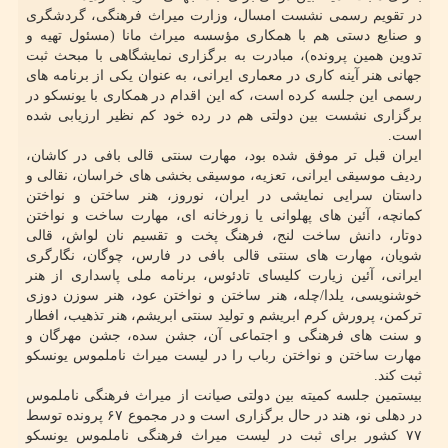
در تقویم رسمی نشست امسال، وزارت میراث فرهنگی، گردشگری
و صنایع دستی هم با همکاری مؤسسه میراث مانا (مسئول تهیه و
تدوین همین پرونده)، مبادرت به برگزاری نمایشگاهی با مبحث ثبت
جهانی هنر آینه کاری در معماری ایرانی، به عنوان یکی از برنامه های
رسمی این جلسه کرده است، که این اقدام در همکاری با یونسکو در
برگزاری نشست بین دولتی هم در رده خود کم نظیر ارزیابی شده
است.
ایران قبل تر موفق شده بود، مهارت سنتی قالی بافی در کاشان،
ردیف موسیقی ایرانی، تعزیه، موسیقی بخشی های خراسان، نقالی و
داستان سرایی نمایشی در ایران، نوروز، هنر ساختن و نواختن
کمانچه، آئین های پهلوانی یا زورخانه ای، مهارت ساخت و نواختن
دوتار، دانش ساخت لنج، فرهنگ پخت و تقسیم نان لواش، قالی
شویان، مهارت های سنتی قالی بافی در فارس، چوگان، نگارگری
ایرانی، آئین زیارت کلیسای تادئوس، برنامه ملی پاسداری از هنر
خوشنویسی، یلدا/چله، هنر ساختن و نواختن عود، هنر سوزن دوزی
ترکمن، پرورش کرم ابریشم و تولید سنتی ابریشم، هنر تذهیب، افطار
و سنت های فرهنگی و اجتماعی آن، جشن سده، جشن مهرگان و
مهارت ساختن و نواختن رباب را در لیست میراث ناملموس یونسکو
ثبت کند.
بیستمین جلسه کمیته بین دولتی صیانت از میراث فرهنگی ناملموس
در دهلی نو، هند در حال برگزاری است و در مجموع ۶۷ پرونده توسط
۷۷ کشور برای ثبت در لیست میراث فرهنگی ناملموس یونسکو