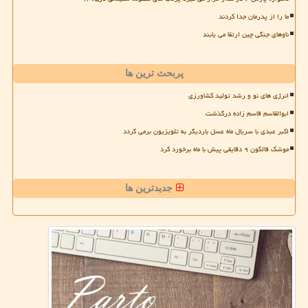
ما را از پدرمان جدا کردند
ناوهای جنگی چین ارتقا می یابند
پربحث ترین ها
انرژی های نو و رشد تولید کشاورزی
ابوالقاسم قاسم زاده درگذشت
اکبر عبدی با سریال ماه عسل باردیگر به تلویزیون برمی گردد
موشک فالکون ۹ دقایقی پیش با ماه برخورد کرد
جدیدترین ها