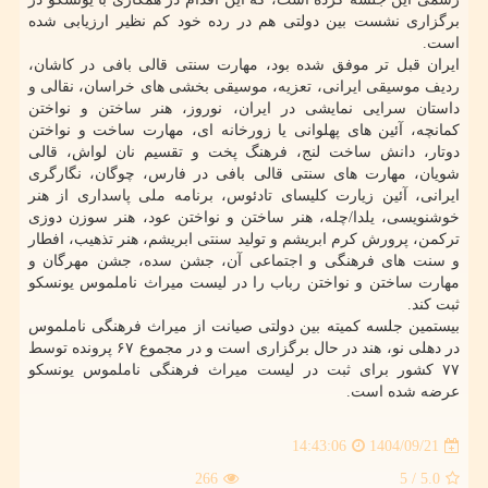
برگزاری نشست بین دولتی هم در رده خود کم نظیر ارزیابی شده
است.
ایران قبل تر موفق شده بود، مهارت سنتی قالی بافی در کاشان،
ردیف موسیقی ایرانی، تعزیه، موسیقی بخشی های خراسان، نقالی و
داستان سرایی نمایشی در ایران، نوروز، هنر ساختن و نواختن
کمانچه، آئین های پهلوانی یا زورخانه ای، مهارت ساخت و نواختن
دوتار، دانش ساخت لنج، فرهنگ پخت و تقسیم نان لواش، قالی
شویان، مهارت های سنتی قالی بافی در فارس، چوگان، نگارگری
ایرانی، آئین زیارت کلیسای تادئوس، برنامه ملی پاسداری از هنر
خوشنویسی، یلدا/چله، هنر ساختن و نواختن عود، هنر سوزن دوزی
ترکمن، پرورش کرم ابریشم و تولید سنتی ابریشم، هنر تذهیب، افطار
و سنت های فرهنگی و اجتماعی آن، جشن سده، جشن مهرگان و
مهارت ساختن و نواختن رباب را در لیست میراث ناملموس یونسکو
ثبت کند.
بیستمین جلسه کمیته بین دولتی صیانت از میراث فرهنگی ناملموس
در دهلی نو، هند در حال برگزاری است و در مجموع ۶۷ پرونده توسط
۷۷ کشور برای ثبت در لیست میراث فرهنگی ناملموس یونسکو
عرضه شده است.
1404/09/21
14:43:06
266
/ 5
5.0