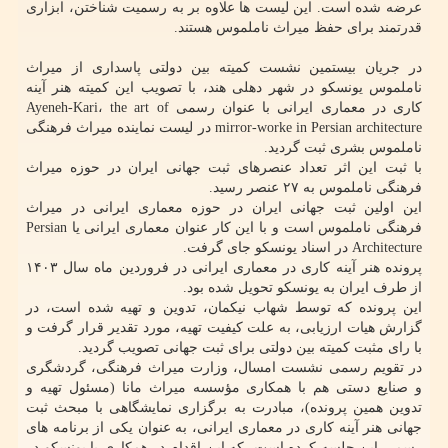
عرضه شده است. این لیست ها علاوه بر به رسمیت شناختن، ابزاری
قدرتمند برای حفظ میراث ناملموس هستند.
در جریان بیستمین نشست کمیته بین دولتی پاسداری از میراث
ناملموس یونسکو در شهر دهلی هند، با تصویب این کمیته هنر آینه
کاری در معماری ایرانی با عنوان رسمی Ayeneh-Kari، the art of
mirror-worke in Persian architecture در لیست نماینده میراث فرهنگی
ناملموس بشری ثبت گردید.
با ثبت این اثر تعداد عنصرهای ثبت جهانی ایران در حوزه میراث
فرهنگی ناملموس به ۲۷ عنصر رسید.
این اولین ثبت جهانی ایران در حوزه معماری ایرانی در میراث
فرهنگی ناملموس است و با این کار عنوان معماری ایرانی یا Persian
Architecture در اسناد یونسکو جای گرفت.
پرونده هنر آینه کاری در معماری ایرانی در فروردین ماه سال ۱۴۰۳
از طرف ایران به یونسکو تحویل شده بود.
این پرونده که توسط شهاب نیکمان، تدوین و تهیه شده است، در
گزارش هیات ارزیابی، به علت کیفیت تهیه، مورد تقدیر قرار گرفت و
با رای مثبت کمیته بین دولتی برای ثبت جهانی تصویب گردید.
در تقویم رسمی نشست امسال، وزارت میراث فرهنگی، گردشگری
و صنایع دستی هم با همکاری مؤسسه میراث مانا (مسئول تهیه و
تدوین همین پرونده)، مبادرت به برگزاری نمایشگاهی با مبحث ثبت
جهانی هنر آینه کاری در معماری ایرانی، به عنوان یکی از برنامه های
رسمی این جلسه کرده است، که این اقدام در همکاری با یونسکو در