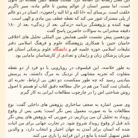
است، اما مسیر انسان از عوالم پیشین تا عالم ماده، سیر ناگزیر
خلقت است. برمبنای آیه «انا لله و انا الیه راجعون»، انسان در دو عالم
از پلی مشترک عبور می کند که نقطه عطف بین مادی و الهی است.
تهیه کننده و پژوهشگر برنامه «زندگی بعد از زندگی» بعد از ۱۸۰
دقیقه سخنرانی به سوالات حاضرین پاسخ گفت.
نوزدهمین پیش نشست علمی همایش بین المللی تحلیل های اخلاقی
حامیان جنین با همکاری پژوهشگاه علوم و فرهنگ اسلامی دفتر
تبلیغات اسلامی حوزه علمیه قم و
دانشگاه
علوم پزشکی استان قم
میزبان پزشکان زنان و زایمان و تعدادی از کارشناسان مامایی بود.
به طور خلاصه، این فیلسوف در رویارویی با دو فرد از دو نقطه
متفاوت که تجربه مشابهی از نزدیک به مرگ داشتند، به پرسش
بنیادینی رسید که چه طور ممکنست دو ذهن بی ارتباط، تجربه ای
یکسان ثبت کنند؟ من هم در حال مطالعه دقیق کتاب او هستم تا اصول
روش شناختی اش را در چارچوب مطالعات ایرانی به کار گیرم.
وی ضمن اشاره به ضعف ساختاری پژوهش های داخلی گفت: نوع
مطالعات ما به صورت معمول پس نگر است؛ یعنی پس از وقوع
رویداد به تحلیل آن می پردازیم، در صورتی که پژوهش های پیش نگر
باید قبل از وقوع رویداد شروع شود. در تجارب جهانی برای من اثبات
شده که انسان برای آمدن به جهان اختیار و انتخاب دارد، و والدین
نقش تسهیل کننده یا مانع در این فرایند را بازی می کنند.