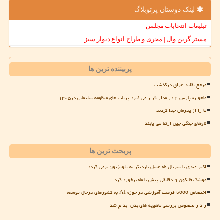
لینک دوستان پرتوبلاگ
تبلیغات انتخابات مجلس
مستر گرین وال | مجری و طراح انواع دیوار سبز
پربیننده ترین ها
مرجع تقلید عراق درگذشت
ماهواره پارس ۲ در مدار قرار می گیرد پرتاب های منظومه سلیمانی در۱۴۰۵
ما را از پدرمان جدا کردند
ناوهای جنگی چین ارتقا می یابند
پربحث ترین ها
اکبر عبدی با سریال ماه عسل باردیگر به تلویزیون برمی گردد
موشک فالکون ۹ دقایقی پیش با ماه برخورد کرد
اختصاص 5000 فرصت آموزشی در حوزه AI به کشورهای درحال توسعه
رادار مخصوص بررسی ماهیچه های بدن ابداع شد