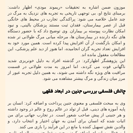
موزون ضمن اشاره به تحقیقات «ریموند مودی» اظهار داشت:
برمبنای نتایج او، بی توجهی تاریخی به تجربه های نزدیک به مرگ در
چند عامل خلاصه می شود: پراکندگی تجارب در محیط های خانگی
قبل از عصر بیمارستان، فقدان ثبت مستند پزشکان بالینی، و نبود
امکان نظارت پیوسته بر بیماران. وی توضیح داد که با حضور دستگاه
های نگه دارنده در بیمارستان ها، مرحله میانی مرگ طولانی تر شده
و امکان بازگشت از آن افزایش پیدا کرده است. همین مورد خود به
افزایش تعداد تجربه گران انجامیده، اما هنوز از دید علم پزشکی، این
مطالعات مغفول مانده اند.
این پژوهشگر اظهارکرد: در گذشته افراد به دلیل خونریزی شدید
ناگهانی فوت می کردند، اما امروز به مدت طولانی در قسمت
مراقبت های ویژه نگه داشته می شوند، به همین دلیل تجربه عبور از
مرز میان زندگی و مرگ بیشتر مشاهده می شود.
چالش فلسفی بررسی جنین در ابعاد فقهی
وی به مبحث فلسفی و معنوی جنین پرداخت و اضافه کرد: انسان بر
پایه آموزه های دینی، قبل از تولد در عالم روح و عالم ذر وجود داشته
و هر جنینی از پیش صاحب شعور است. در تجارب جهانی برای من
اثبات شده که انسان برای آمدن به جهان اختیار و انتخاب دارد، و
والدین نقش تسهیل کننده یا مانع در این فرآیند را بازی می کنند.
این فعال رسانه ای اضافه کرد: مبحث سقط جنین مساله ای ثانوی