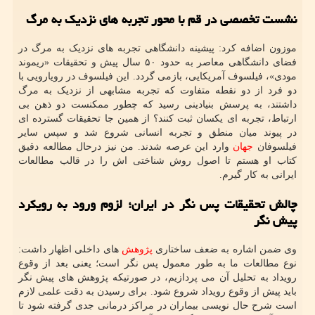
نشست تخصصی در قم با محور تجربه های نزدیک به مرگ
موزون اضافه کرد: پیشینه دانشگاهی تجربه های نزدیک به مرگ در
فضای دانشگاهی معاصر به حدود ۵۰ سال پیش و تحقیقات «ریموند
مودی»، فیلسوف آمریکایی، بازمی گردد. این فیلسوف در رویارویی با
دو فرد از دو نقطه متفاوت که تجربه مشابهی از نزدیک به مرگ
داشتند، به پرسش بنیادینی رسید که چطور ممکنست دو ذهن بی
ارتباط، تجربه ای یکسان ثبت کنند؟ از همین جا تحقیقات گسترده ای
در پیوند میان منطق و تجربه انسانی شروع شد و سپس سایر
فیلسوفان
جهان
وارد این عرصه شدند. من نیز درحال مطالعه دقیق
کتاب او هستم تا اصول روش شناختی اش را در قالب مطالعات
ایرانی به کار گیرم.
چالش تحقیقات پس نگر در ایران؛ لزوم ورود به رویکرد
پیش نگر
وی ضمن اشاره به ضعف ساختاری
پژوهش
های داخلی اظهار داشت:
نوع مطالعات ما به طور معمول پس نگر است؛ یعنی بعد از وقوع
رویداد به تحلیل آن می پردازیم، در صورتیکه پژوهش های پیش نگر
باید پیش از وقوع رویداد شروع شود. برای رسیدن به دقت علمی لازم
است شرح حال نویسی بیماران در مراکز درمانی جدی گرفته شود تا