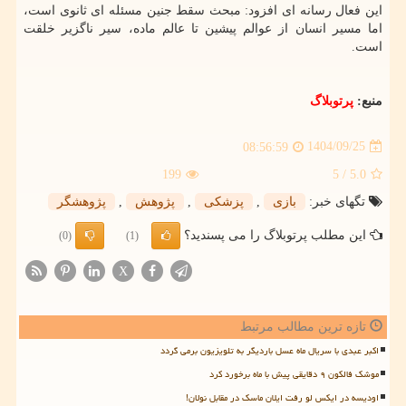
این فعال رسانه ای افزود: مبحث سقط جنین مسئله ای ثانوی است،
اما مسیر انسان از عوالم پیشین تا عالم ماده، سیر ناگزیر خلقت
است.
منبع:
پرتوبلاگ
1404/09/25
08:56:59
199
/ 5
5.0
تگهای خبر:
بازی
,
پزشكی
,
پژوهش
,
پژوهشگر
این مطلب پرتوبلاگ را می پسندید؟
(0)
(1)
X
تازه ترین مطالب مرتبط
اکبر عبدی با سریال ماه عسل باردیگر به تلویزیون برمی گردد
موشک فالکون ۹ دقایقی پیش با ماه برخورد کرد
اودیسه در ایکس لو رفت ایلان ماسک در مقابل نولان!