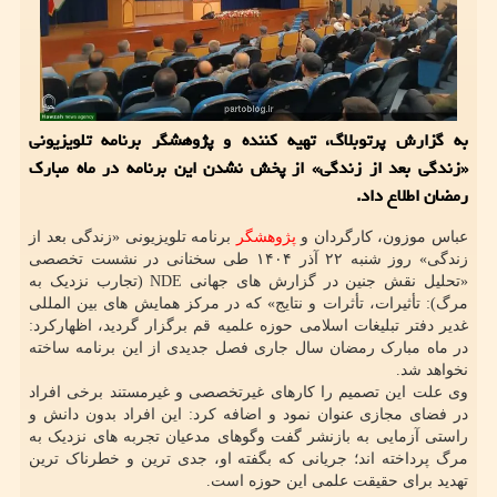
به گزارش پرتوبلاگ، تهیه کننده و پژوهشگر برنامه تلویزیونی
«زندگی بعد از زندگی» از پخش نشدن این برنامه در ماه مبارک
رمضان اطلاع داد.
عباس موزون، کارگردان و
پژوهشگر
برنامه تلویزیونی «زندگی بعد از
زندگی» روز شنبه ۲۲ آذر ۱۴۰۴ طی سخنانی در نشست تخصصی
«تحلیل نقش جنین در گزارش های جهانی NDE (تجارب نزدیک به
مرگ): تأثیرات، تأثرات و نتایج» که در مرکز همایش های بین المللی
غدیر دفتر تبلیغات اسلامی حوزه علمیه قم برگزار گردید، اظهارکرد:
در ماه مبارک رمضان سال جاری فصل جدیدی از این برنامه ساخته
نخواهد شد.
وی علت این تصمیم را کارهای غیرتخصصی و غیرمستند برخی افراد
در فضای مجازی عنوان نمود و اضافه کرد: این افراد بدون دانش و
راستی آزمایی به بازنشر گفت وگوهای مدعیان تجربه های نزدیک به
مرگ پرداخته اند؛ جریانی که بگفته او، جدی ترین و خطرناک ترین
تهدید برای حقیقت علمی این حوزه است.