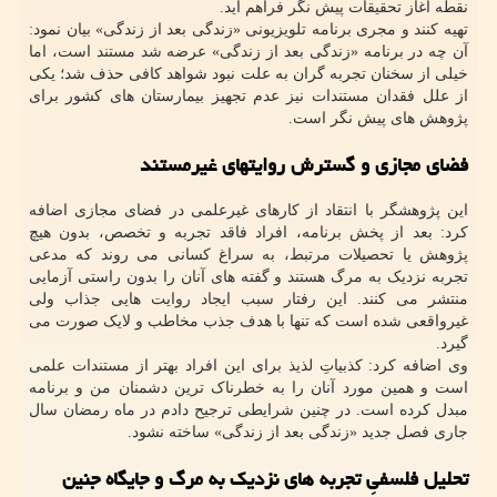
نقطه آغاز تحقیقات پیش نگر فراهم آید.
تهیه کنند و مجری برنامه تلویزیونی «زندگی بعد از زندگی» بیان نمود:
آن چه در برنامه «زندگی بعد از زندگی» عرضه شد مستند است، اما
خیلی از سخنان تجربه گران به علت نبود شواهد کافی حذف شد؛ یکی
از علل فقدان مستندات نیز عدم تجهیز بیمارستان های کشور برای
پژوهش های پیش نگر است.
فضای مجازی و گسترش روایتهای غیرمستند
این پژوهشگر با انتقاد از کارهای غیرعلمی در فضای مجازی اضافه
کرد: بعد از پخش برنامه، افراد فاقد تجربه و تخصص، بدون هیچ
پژوهش یا تحصیلات مرتبط، به سراغ کسانی می روند که مدعی
تجربه نزدیک به مرگ هستند و گفته های آنان را بدون راستی آزمایی
منتشر می کنند. این رفتار سبب ایجاد روایت هایی جذاب ولی
غیرواقعی شده است که تنها با هدف جذب مخاطب و لایک صورت می
گیرد.
وی اضافه کرد: کذبیاتِ لذیذ برای این افراد بهتر از مستندات علمی
است و همین مورد آنان را به خطرناک ترین دشمنان من و برنامه
مبدل کرده است. در چنین شرایطی ترجیح دادم در ماه رمضان سال
جاری فصل جدید «زندگی بعد از زندگی» ساخته نشود.
تحلیل فلسفیِ تجربه های نزدیک به مرگ و جایگاه جنین