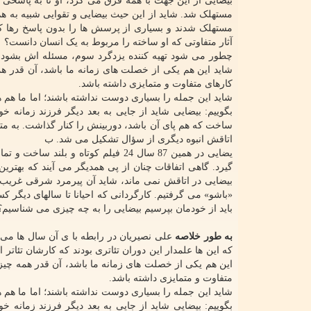
بیضایی از این جهت با همه فرق می کرد، او تا به پاسخی 
مستهلک شد. شاید از این حیث بیضایی و تقوایی شبیه به هم 
مستهلک شدند و بسیاری از پرسش ها را بدون پاسخ رها ک
آثار متفاوتی که او ساخته را مربوط به یک انسان دانست؟
چطور می شود تهیه کننده یزدگرد سوم، مسئله اش بشود
شاید این هم یکی از خصلت های زمانه ما باشد، آن قدر هم
کارهای متفاوت و متمایزی داشته باشد.
شاید این جمله را بسیاری دوست نداشته باشند؛ اما ما هم 
بگوییم: بیضایی شاید از جایی به بعد دیگر فرزند زمانه
ساخت که هم پای آن باشد، دوربینش را کنار گذاشت. به متن ها
اتاقش انبوه دیگری از سؤال تشکیل می شد. ب
یضایی در همین 87 سال 24 فیلم کوتاه 
گیرد. گاهی اتفاقات چنان از پی همدیگر می آیند که بهترین
بیضایی در اتاقش نمی ماند، شاید آن پیرمرد شرقی غریب ن
«باشو» می گرفتیم. کارگردانی که احیانا تا سالهای دیگر کس
باید از خودمان بپرسیم بیضایی را به چه چیزی می شناسی
به طور خلاصه
علی نصیریان در رابطه با ی آن سال ها می 
که این ها علمدار این دوران تئاتری بودند که کارشان تئاتر 
این هم یکی از خصلت های زمانه ما باشد، آن قدر همه چیز
متفاوت و متمایزی داشته باشد.
شاید این جمله را بسیاری دوست نداشته باشند؛ اما ما هم 
بگوییم: بیضایی شاید از جایی به بعد دیگر فرزند زمانه