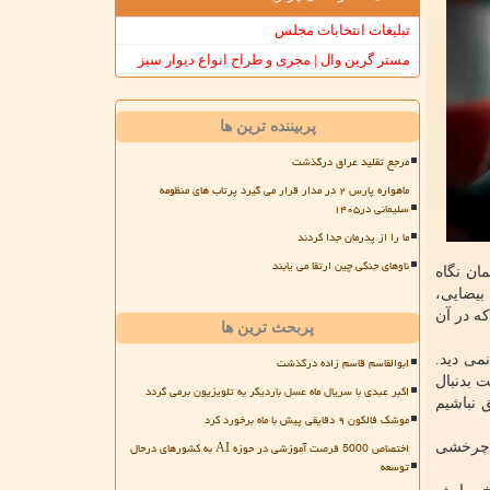
تبلیغات انتخابات مجلس
مستر گرین وال | مجری و طراح انواع دیوار سبز
پربیننده ترین ها
مرجع تقلید عراق درگذشت
ماهواره پارس ۲ در مدار قرار می گیرد پرتاب های منظومه
سلیمانی در۱۴۰۵
ما را از پدرمان جدا کردند
ناوهای جنگی چین ارتقا می یابند
ان نگاه
بیضایی،
که در آن
پربحث ترین ها
می دید.
ابوالقاسم قاسم زاده درگذشت
 بدنبال
اکبر عبدی با سریال ماه عسل باردیگر به تلویزیون برمی گردد
نباشیم
موشک فالکون ۹ دقایقی پیش با ماه برخورد کرد
اختصاص 5000 فرصت آموزشی در حوزه AI به کشورهای درحال
ل چرخشی
توسعه