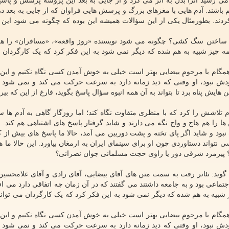
می رسید آنرا بدل به اثر می کرد و از جایی به بعد این پروسه پرسش و پاس
باشند. آدم هایی با مغزهای بزرگ و پرسش هایی فراوان که از جایی به بعد در 
ردند. بطورمثال یکی از این سؤالات همیشه این بوده که چگونه می شود این
 ساختن سگ کشی؟ چگونه می شود نویسنده «روز واقعه»، «مسافران» را هم
ه چیز شبیه به هم شده که دیگر نمی شود به این فکر کرد که یک کارگردان م
همگام با مرحومِ بیضایی بهتر است خیلی به خوش آمدن کسی نگاه نکنیم و این 
 خودش نبود، او وقتی که دید زمانه دارد به سرعت حرکت می کند و نمی شود 
یش پناه برد تا بتواند به آن همه انبوه سؤال پاسخ بگوید، فارغ از این که بیر
و بلند ساخت و تمام تلاشش را کرد که با منظری متفاوت نگاه کند؛ اما روزگار گاهی به آدم ها
 ها را هم هاج و واج نگه می دارند و شاید گرفتار پاسخ های اشتباهی هم کند. 
بود و شاید اگر پای تخته و پشت دوربین می آمد، حالا ما پاسخ های بیش از ک
ی نتواند دستاوردی چون او برای سینمای ایران به ارمغان بیاورد. این حالا ما 
م؟ پیرمرد شرقی دور یا راوی حجت مسلمانی جوان نصرانی؟
گوید: تئاتر رفت به سمت متن های آقای بیضایی، آقای رادی و آقای غلامحسی
اجتماعی بود و به جامعه داشتند می گفتند که در آن زمان چه اتفاقی دارد می اف
 شبیه به هم شده که دیگر نمی شود به این فکر کرد که یک کارگردان می تواند
همگام با مرحومِ بیضایی بهتر است خیلی به خوش آمدن کسی نگاه نکنیم و این 
 خودش نبود، او وقتی که دید زمانه دارد به سرعت حرکت می کند و نمی شود 