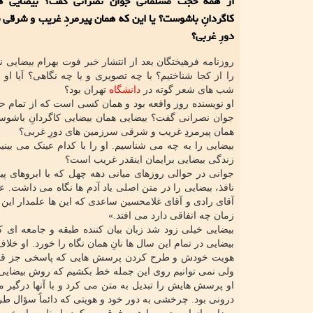
از همه حجت مسلمانی جوان نصرانی گفت؟ بیضایی ه
کاگردانِ باشوست؟ یا این که همان پیرمردِ غریب و شرقی
دورِ غربی؟
روزنامه فرهیختگان بعد از انتشار خبر فوت بهرام بیضایی 
را از کجا شناختیم؟ با چه تصویری و یا چه نگاهی؟ آیا او
شب های شعر گوته در
دانشگاه
تهران بود؟
او نویسنده روز واقعه بود و همان کسی است که از تمام
جوان نصرانی گفت؟ بیضایی همان بیضایی کاگردانِ باشوس
همان پیرمردِ غریب و شرقی سرزمین های دورِ غربی؟
بیضایی را به چه می شناسیم. او را با کدام عینک می بینی
زندگی بیضایی برایمان اینقدر غریب است؟
جوانی در حوالی روزهای میانی دهه چهل که با ابروهای 
نافذ، بیضایی را در متن اصلی یاد آدم ها نگاه می داشت. 
آقای رادی و آقای غلامحسین ساعدی که این ها علمدار این دو
زمان چه اتفاقی دارد می افتد.»
بیضایی خیلی زود شد زبان بیان کننده طبقه و جامعه ای 
بیضایی در تمام این سال ها نانِ همان نگاه را خورد. او
هویت خودش و طرح کردن پرسش هایی که پاسخی جز قصه 
ولی نمی توانیم روی این جمله خط بکشیم که روش بیضایی ب
او پرسش هایش را تبدیل به متن می کرد و با آنها درگیر 
درونی بود. چرخشی به دور خود و هویتی که دائماً سؤال ط