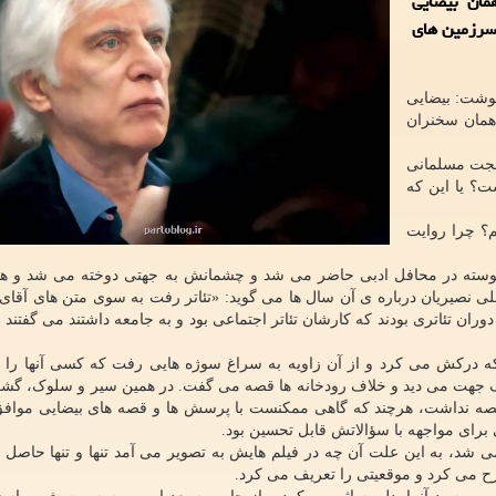
مان بیضایی
 سرزمین های
نوشت: بیضایی
 همان سخنران
 حجت مسلمانی
ت؟ یا این که
م؟ چرا روایت
پیوسته در محافل ادبی حاضر می شد و چشمانش به جهتی دوخته می شد و هم
علی نصیریان درباره ی آن سال ها می گوید: «تئاتر رفت به سوی متن های آقای 
ران تئاتری بودند که کارشان تئاتر اجتماعی بود و به جامعه داشتند می گفتند 
که درکش می کرد و از آن زاویه به سراغ سوژه هایی رفت که کسی آنها را ن
 خلاف جهت می دید و خلاف رودخانه ها قصه می گفت. در همین سیر و سلوک، گشت
نداشت، هرچند که گاهی ممکنست با پرسش ها و قصه های بیضایی موافق 
رای مواجهه با سؤالاتش قابل تحسین بود.
می شد، به این علت آن چه در فیلم هایش به تصویر می آمد تنها و تنها حاص
رح می کرد و موقعیتی را تعریف می کرد.