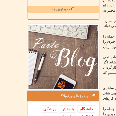
خ برایش
این راه
جدیدترین ها
 مجموعه
 بسازد.
ی تواند
جمله را
چیزی را
ون از آن
 ساده نمی
شاید اگر
ارگردان
هستیم که
ن ساعدی
تد. شاید
موضوع های پرتوبلاگ
 کارهای
دانشگاه
پژوهش
پزشكی
جمله را
چیزی را