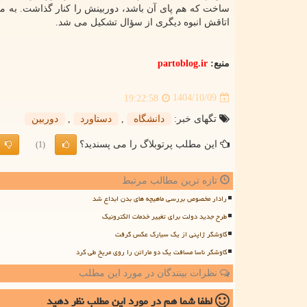
ساخت که هم پای آن باشد، دوربینش را کنار گذاشت. به متن ه
اتاقش انبوه دیگری از سؤال تشکیل می شد.
منبع:
partoblog.ir
1404/10/09
19:22:58
تگهای خبر:
دانشگاه
,
دستاورد
,
دوربین
این مطلب پرتوبلاگ را می پسندید؟
(1)
تازه ترین مطالب مرتبط
رادار مخصوص بررسی ماهیچه های بدن ابداع شد
طرح جدید دولت برای تغییر خدمات الکترونیک
کاوشگر ژاپنی از یک سیارک عکس گرفت
کاوشگر ناسا مسافت یک دو ماراتن را روی مریخ طی کرد
نظرات بینندگان در مورد این مطلب
لطفا شما هم
در مورد این مطلب
نظر دهید