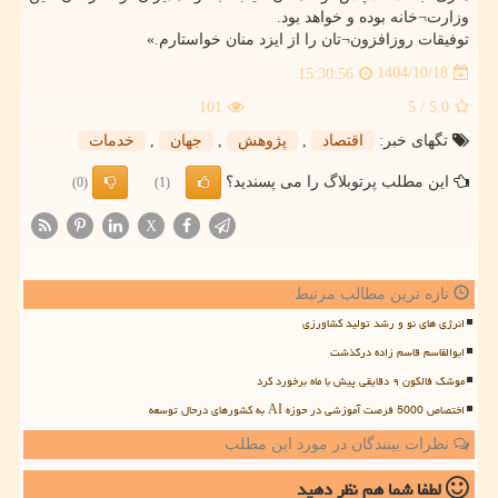
وزارت¬خانه بوده و خواهد بود.
توفیقات روزافزون¬تان را از ایزد منان خواستارم.»
1404/10/18
15:30:56
101
/ 5
5.0
تگهای خبر:
اقتصاد
,
پژوهش
,
جهان
,
خدمات
این مطلب پرتوبلاگ را می پسندید؟
(0)
(1)
X
تازه ترین مطالب مرتبط
انرژی های نو و رشد تولید کشاورزی
ابوالقاسم قاسم زاده درگذشت
موشک فالکون ۹ دقایقی پیش با ماه برخورد کرد
اختصاص 5000 فرصت آموزشی در حوزه AI به کشورهای درحال توسعه
نظرات بینندگان در مورد این مطلب
لطفا شما هم
نظر دهید