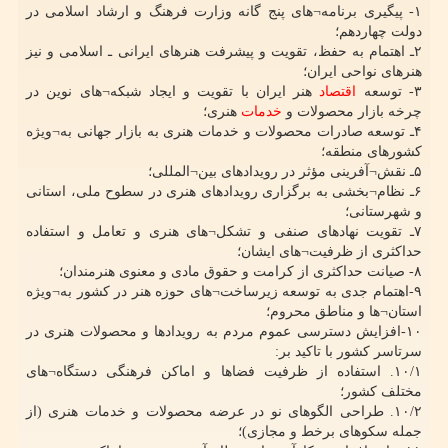
۱- پیگیری برنامه¬های پنج گانه وزارت فرهنگ و ارشاد اسلامی در
دولت چهاردهم؛
۲ـ اهتمام به حفظ، تقویت و پیشرفت هنرهای ایرانی ـ اسلامی و نیز
هنرهای نواحی ایران؛
۳- توسعه
اقتصاد
هنر ایران با تقویت و ایجاد شبکه¬های نوین در
چرخه بازار محصولات و
خدمات
هنری؛
۴ـ توسعه صادرات محصولات و خدمات هنری به بازار جهانی به¬ویژه
کشورهای منطقه؛
۵ـ نقش¬آفرینی مؤثر در رویدادهای بین¬المللی؛
۶ـ نظام¬بخشی به برگزاری رویدادهای هنری در سطوح ملی، استانی
و شهرستانی؛
۷ـ تقویت نهادهای صنفی و تشکل¬های هنری و تعامل و استفاده
حداکثری از ظرفیت¬های ایشان؛
۸- صیانت حداکثری از کرامت و حقوق مادی و معنوی هنرمندان؛
۹-اهتمام جدی به توسعه زیرساخت¬های حوزه هنر در کشور به¬ویژه
استان¬ها و مناطق محروم؛
۱۰-افزایش دسترسی عموم مردم به رویدادها و محصولات هنری در
سرتاسر کشور با تاکید بر:
۱۰/۱. استفاده از ظرفیت فضاها و اماکن فرهنگی دستگاه¬های
مختلف کشور؛
۱۰/۲. طراحی الگوهای نو در عرضه محصولات و خدمات هنری (از
جمله سکوهای برخط و مجازی)؛