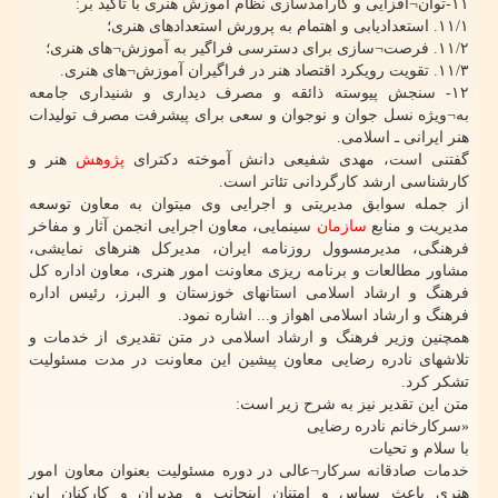
۱۱-توان¬افزایی و کارآمدسازی نظام آموزش هنری با تاکید بر:
۱۱/۱. استعدادیابی و اهتمام به پرورش استعدادهای هنری؛
۱۱/۲. فرصت¬سازی برای دسترسی فراگیر به آموزش¬های هنری؛
۱۱/۳. تقویت رویکرد اقتصاد هنر در فراگیران آموزش¬های هنری.
۱۲- سنجش پیوسته ذائقه و مصرف دیداری و شنیداری جامعه
به¬ویژه نسل جوان و نوجوان و سعی برای پیشرفت مصرف تولیدات
هنر ایرانی ـ اسلامی.
گفتنی است، مهدی شفیعی دانش آموخته دکترای
پژوهش
هنر و
کارشناسی ارشد کارگردانی تئاتر است.
از جمله سوابق مدیریتی و اجرایی وی میتوان به معاون توسعه
مدیریت و منابع
سازمان
سینمایی، معاون اجرایی انجمن آثار و مفاخر
فرهنگی، مدیرمسوول روزنامه ایران، مدیرکل هنرهای نمایشی،
مشاور مطالعات و برنامه ریزی معاونت امور هنری، معاون اداره کل
فرهنگ و ارشاد اسلامی استانهای خوزستان و البرز، رئیس اداره
فرهنگ و ارشاد اسلامی اهواز و... اشاره نمود.
همچنین وزیر فرهنگ و ارشاد اسلامی در متن تقدیری از خدمات و
تلاشهای نادره رضایی معاون پیشین این معاونت در مدت مسئولیت
تشکر کرد.
متن این تقدیر نیز به شرح زیر است:
«سرکارخانم نادره رضایی
با سلام و تحیات
خدمات صادقانه سرکار¬عالی در دوره مسئولیت بعنوان معاون امور
هنری باعث سپاس و امتنان اینجانب و مدیران و کارکنان این