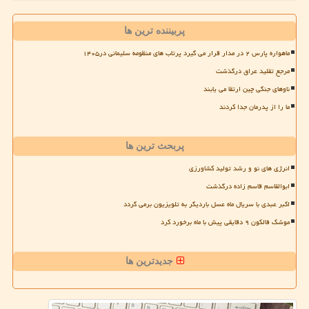
پربیننده ترین ها
ماهواره پارس ۲ در مدار قرار می گیرد پرتاب های منظومه سلیمانی در۱۴۰۵
مرجع تقلید عراق درگذشت
ناوهای جنگی چین ارتقا می یابند
ما را از پدرمان جدا کردند
پربحث ترین ها
انرژی های نو و رشد تولید کشاورزی
ابوالقاسم قاسم زاده درگذشت
اکبر عبدی با سریال ماه عسل باردیگر به تلویزیون برمی گردد
موشک فالکون ۹ دقایقی پیش با ماه برخورد کرد
جدیدترین ها