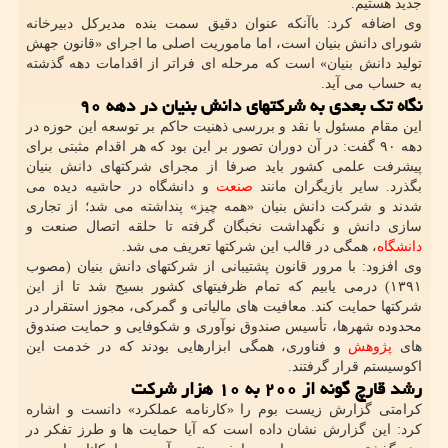
جدید هستیم.
وی اضافه کرد: باآنکه عنوان دقیق سمت بنده مدیرکل دبیرخانه
شورای دانش بنیان است، اما ماموریت اصلی ما اجرای «قانون جهش
تولید دانش بنیان» است که مرحله ای فراتر از اقدامات دهه گذشته
به حساب می آید.
نگاه تک بعدی به شرکتهای دانش بنیان در دهه ۹۰
این مقام مسئول با نقد و بررسی ذهنیت حاکم بر توسعه این حوزه در
دهه ۹۰ گفت: در آن دوران تصور بر این بود که هر اقدام مثبتی برای
پیشرفت علمی کشور باید صرفا از مجرای شرکتهای دانش بنیان
بگذرد. سایر بازیگران مانند
صنعت
و دانشگاه در حاشیه دیده می
شدند و شرکت دانش بنیان «همه چیز» پنداشته می شد؛ از تجاری
سازی دانش و نگهداشت نخبگان گرفته تا حلقه اتصال صنعت و
دانشگاه
، همگی در قالب این شرکتها تعریف می شد.
وی افزود: با مرور قانون پشتیبانی از شرکتهای دانش بنیان (مصوب
۱۳۹۱) درمی یابیم که تمام ظرفیتهای کشور بسیج شد تا از این
شرکتها حمایت کند. معافیت های مالیاتی و گمرکی، مجوز استقرار در
محدوده شهرها، تأسیس صندوق نوآوری و شکوفایی و حمایت صندوق
های
پژوهش
و فناوری، همگی ابزارهایی بودند که در خدمت این
اکوسیستم قرار گرفتند.
رشد قارچ گونه از ۲۰۰ به ۱۰ هزار شرکت
کرامتی گزارش زیست بوم را «کارنامه عملکرد» دانست و اشاره
کرد: این گزارش نشان داده است که آیا حمایت ها و طرز تفکر در