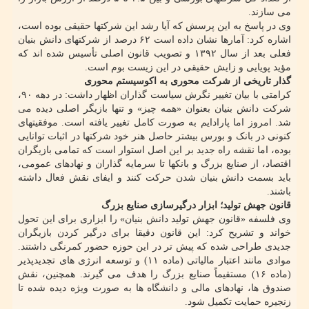
می سازند.
وی در پاسخ به این پرسش که آیا رشد این شرکتها حقیقی بوده است،
اشاره کرد: آمارها نشان داده است ۶۲ درصد از شرکتهای دانش بنیان
فعلی بعد از سال ۱۳۹۲ و تصویب قانون اصلی تأسیس شده اند که
مؤید پویایی و زایش حقیقی در این زیست بوم است.
گذار تاریخی از شرکت محوری به اکوسیستم محوری
کرامتی با بیان تغییر نگرش سیاست گذاران اظهار داشت: در دهه ۹۰،
شرکت دانش بنیان بعنوان «همه چیز» و تنها بازیگر اصلی دیده می
شد. امروز اما پارادایم به صورت کامل تغییر یافته است. موفقیتهای
کنونی در بانک و بورس بیشتر حاصل هنر خود شرکتها در اثبات توانایی
بوده، اما نقشه راه جدید بر این اصل استوار است که تمامی بازیگران
اقتصاد، از صنایع بزرگ و بانکها تا سرمایه گذاران و نهادهای عمومی،
باید بسمت دانش بنیان شدن حرکت کنند و ایفای نقش فعال داشته
باشند.
قانون جهش تولید؛ ابزار درگیرسازی صنایع بزرگ
وی فلسفه «قانون جهش تولید دانش بنیان» را ابزاری برای این تحول
خواند و تشریح کرد: این قانون دقیقا برای درگیر کردن بازیگران
جدیدی طراحی شده که پیش تر در این حوزه حضور کمرنگی داشتند.
موادی مانند اعتبار مالیاتی (ماده ۱۱) و توسعه انرژی های تجدیدپذیر
(ماده ۱۶) مستقیماً صنایع بزرگ را هدف می گیرند. همچنین، نقش
صندوق ها، نهادهای مالی و دانشگاه ها به صورت ویژه دیده شده تا
زنجیره حمایت تکمیل شود.