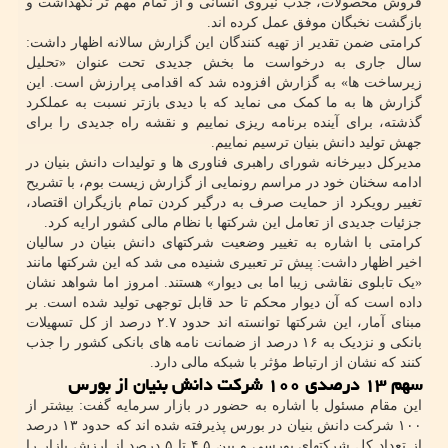
فروش محصولات، جذب نیروی انسانی و از تمام مهم تر نگهداشت و
بازگشت نخبگان موفق عمل کرده اند.
کرامتی ضمن تقدیر از تهیه کنندگان این گزارش سالانه اظهار داشت:
سال جاری به درخواست ما بخش جدیدی تحت عنوان «تحلیل
زیرساخت ها» به گزارش افزوده شد که اقدامی پرارزش است. این
گزارش ها به ما کمک می نماید که با دیدی بازتر نسبت به عملکرد
گذشته، برای آینده برنامه ریزی نماییم و نقشه راه جدیدی را برای
جهش تولید دانش بنیان ترسیم نماییم.
مدیرکل دبیرخانه شورای راهبری فناوری ها و تولیدات دانش بنیان در
ادامه سخنان خود در مراسم رونمایی از گزارش زیست بوم، با تشریح
تغییر رویکرد از حمایت صرف به درگیر کردن تمام بازیگران اقتصاد،
جزئیات جدیدی از تعامل این شرکتها با نظام مالی کشور ارایه کرد.
کرامتی با اشاره به تغییر وضعیت شرکتهای دانش بنیان در سالیان
اخیر اظهار داشت: پیش تر تعبیری شنیده می شد که این شرکتها مانند
«یک تابلوی نقاشی زیبا اما بی دیوار» هستند. امروز اما شواهد نشان
داده است که آن دیوار محکم تا حد قابل توجهی تولید شده است. بر
مبنای آمار، این شرکتها توانسته اند حدود ۲.۷ درصد از کل تسهیلات
بانکی و نزدیک به ۱۶ درصد از ضمانت نامه های بانکی کشور را جذب
کنند که نشان از ارتباط مؤثر با شبکه مالی دارد.
سهم ۱۳ درصدی ۱۰۰ شرکت دانش بنیان از بورس
این مقام مسئول با اشاره به حضور در بازار سرمایه گفت: بیشتر از
۱۰۰ شرکت دانش بنیان در بورس پذیرفته شده اند که حدود ۱۳ درصد
از تعداد کل شرکتهای بورسی و بین ۴.۵ تا ۵ درصد از ارزش بازار را