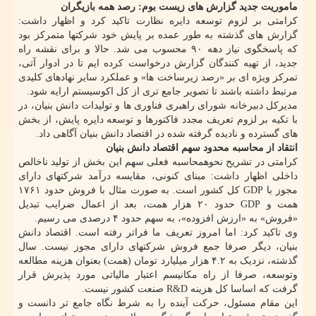
ماموریت جدید گزارش های زیست بوم: رصد همه بازیگران
کرامتی بر لزوم توسعه دایره نظارت تاکید کرد و اظهار داشت:
گزارش های گذشته به طور عمده بر پایش خود شرکتها متمرکز بود
که پاسخگوی نیاز دهه ۹۰ محسوب می شد. حالا و برای نقشه راه
جدید، از تهیه کنندگان گزارش درخواست کرده ایم تا در ادوار آتی،
تمرکز ویژه ای بر «رصد زیرساخت ها» و عملکرد سایر نهادهای کلیدی
مرتبط داشته باشند تا تصویر جامع تری از کل اکوسیستم ارایه شود.
مدیرکل دبیرخانه شورای راهبری فناوری ها و تولیدات دانش بنیان، در
با تکیه بر لزوم تعریف مجدد فاکتورها و توسعه دایره پایش، از بخش
های گسترده و نادیده گرفته شده در اقتصاد دانش بنیان آگاهی داد.
انتقاد از محاسبه محدود سهم اقتصاد دانش بنیان
کرامتی در تشریح نحوهمحاسبه فعلی سهم این بخش از تولید ناخالص
داخلی اظهار داشت: مبنای کنونی، مقایسه درآمد شرکتهای دارای
مجوز با GDP کل کشور است. به صورت مثال با فروش حدود ۱۷۶۱
همت و GDP حدود ۲۰ هزار همت، بعد از اعمال ضرایب تبدیل
«فروش» به «ارزش افزوده»، به سهم حدود ۴ درصدی می رسیم.
وی تاکید کرد: اما امروز تعریف ما فراتر رفته است. اقتصاد دانش
بنیان، دیگر صرفا جمع فروش شرکتهای دارای مجوز نیست. سال
گذشته، نزدیک به ۴.۲ هزار میلیارد تومان (همت) بعنوان هزینه مطالعه
وتوسعه، صرفا از راه مکانیسم اعتبار مالیاتی مورد پذیرش قرار
گرفت که اساسا کل هزینه R&D صنعت کشور نیست.
این مقام مسئول، حرکت آینده را به شرط نگاه جامع تر دانست و