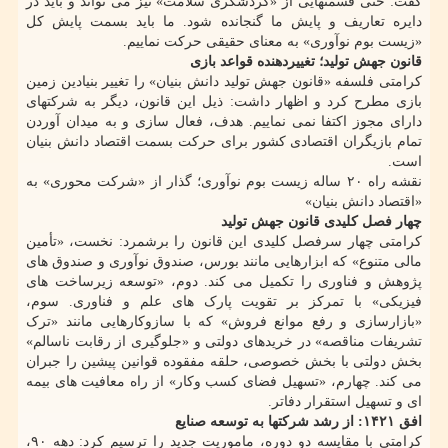
گفت: حتی قسمتهایی از «گردشگری سلامت» نیز می تواند و باید در
دایره تعاریف و پایش ما گنجانده شود. ما باید بسمت پایش کل
«زیست بوم نوآوری» به معنای حقیقی حرکت نماییم.
قانون جهش تولید؛ تغییردهنده قواعد بازی
کرامتی فلسفه «قانون جهش تولید دانش بنیان» را تغییر بنیادین زمین
بازی مطرح کرد و اظهار داشت: ذیل این قانون، دیگر به شرکتهای
دارای مجوز اکتفا نمی نماییم. هدف، فعال سازی و به میدان آوردن
تمام بازیگران اقتصادی کشور برای حرکت بسمت اقتصاد دانش بنیان
است.
نقشه راه ۲۰ ساله زیست بوم نوآوری؛ گذار از «شرکت محوری» به
«اقتصاد دانش بنیان»
چهار فصل کلیدی قانون جهش تولید
کرامتی چهار سرفصل کلیدی این قانون را برشمرد: نخست، «تأمین
مالی متنوع» که ابزارهایی مانند بورس، صندوق نوآوری و صندوق های
پژوهش و فناوری را تکمیل می کند. دوم، «توسعه زیرساخت های
فیزیکی» با تمرکز بر تقویت پارک های علم و فناوری. سوم،
«بازارسازی و رفع موانع فروش» که با سازوکارهایی مانند «ترک
تشریفات مناقصه» در خریدهای دولتی و «جلوگیری از رقابت ناسالم»
بخش دولتی با بخش خصوصی، حلقه مفقوده قوانین پیشین را جبران
می کند. چهارم، «تسهیل فضای کسب وکار» از راه معافیت های بیمه
ای و تسهیل استقرار دفاتر.
افق ۱۴۲۱: از رشد شرکتها به توسعه صنایع
کرامتی با مقایسه دو دوره، ماموریت جدید را ترسیم کرد: دهه ۹۰،