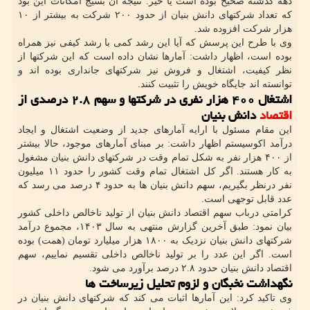
دهه گذشته صحیح بوده است یا خیر. نتیجه آن بسیج امکانات این بود
که تعداد شرکتهای دانش بنیان از حدود ۲۰۰ شرکت به بیشتر از ۱۰
هزار شرکت افزوده شد.
وی با طرح این پرسش که آیا این رشد کمی با رشد کیفی نیز همراه
بوده است، اظهار داشت: آمارها نشان داده است که این شرکتها از
نظر کیفیت، اشتغال و فروش نیز شرکتهای جانداری بوده اند و
توانسته اند جایگاه خویش را تثبیت کنند.
اشتغال ۴۰۰ هزار نفری در شرکتها و سهم ۲.۸ درصدی از
اقتصاد
دانش بنیان
این مقام مسئول با ارایه آمارهای جدید از وضعیت اشتغال و ایجاد
درآمد اکوسیستم اظهار داشت: بر مبنای آمارهای موجود، حالا بیشتر
از ۴۰۰ هزار نفر به شکل تمام وقت در شرکتهای دانش بنیان مشغول
به کار هستند. اگر کل اشتغال تمام وقت کشور را حدود ۱۱ میلیون
نفر درنظر بگیریم، سهم دانش بنیان ها به حدود ۴ درصد می رسد که
عدد قابل توجهی است.
کرامتی درباب سهم اقتصاد دانش بنیان از تولید ناخالص داخلی کشور
بیان نمود: طبق آخرین گزارش منتهی به سال ۱۴۰۳، مجموع درآمد
شرکتهای دانش بنیان نزدیک به ۱۸۰۰ هزار میلیارد تومان (همت) بوده
است. اگر این عدد را بر تولید ناخالص داخلی تقسیم نماییم، سهم
اقتصاد دانش بنیان حدود ۲.۸ درصد برآورد می شود.
نگهداشت نخبگان و لزوم تحلیل زیرساخت ها
وی تاکید کرد: این آمارها اثبات می کند که شرکتهای دانش بنیان در