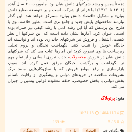
دهه تأسیس و رشد شرکتهای دانش بنیان بود. ماموریت ۲۰ سال آینده
(۱۴۰۱ تا ۱۴۲۱) اما فراتر از شرکت است و بر «توسعه صنایع دانش
بنیان» و تشکیل «اقتصاد دانش بنیان» متمرکز خواهد شد. این گذار
نیازمند شاخصهای پایش جدید و جامع تری است. بطور خلاصه، وی با
طرح این پرسش که آیا این رشد کمی با رشد کیفی نیز همراه بوده
است، عنوان کرد: آمارها نشان داده است که این شرکتها از نظر
کیفیت، اشتغال و فروش نیز شرکتهای جانداری بوده اند و توانسته اند
جایگاه خویش را تثبیت کنند. نگهداشت نخبگان و لزوم تحلیل
زیرساخت ها وی تصریح کرد: این آمارها اثبات می کند که شرکتهای
دانش بنیان در فروش
محصولات
، جذب نیروی انسانی و از تمام مهم
تر نگهداشت و برگشت نخبگان موفق عمل کرده اند. سوم،
بازارسازی و رفع موانع فروش که با سازوکارهایی مانند ترک
تشریفات مناقصه در خریدهای دولتی و پیشگیری از رقابت ناسالم
بخش دولتی با بخش خصوصی، حلقه مفقوده قوانین پیشین را جبران
می کند.
منبع:
پرتوبلاگ
1404/11/14
10:31:18
139
/ 5
5.0
تگهای خبر:
اقتصاد
,
بازی
,
پژوهش
,
دانشگاه