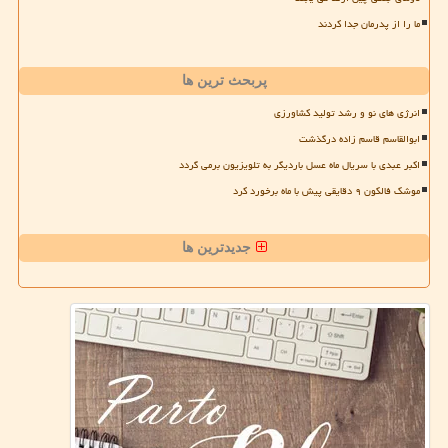
ما را از پدرمان جدا کردند
پربحث ترین ها
انرژی های نو و رشد تولید کشاورزی
ابوالقاسم قاسم زاده درگذشت
اکبر عبدی با سریال ماه عسل باردیگر به تلویزیون برمی گردد
موشک فالکون ۹ دقایقی پیش با ماه برخورد کرد
جدیدترین ها