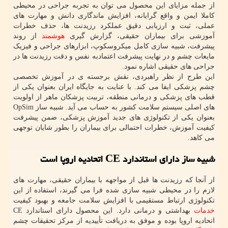
از جمله مزایای این محصول می توان به تجربه جراحی در محیطی
کاملا ایمن و واقع گرایانه، افزایش ماندگاری دانش و مهارت های
عملی، ثبت و ارزیابی دقیق عملکرد رزیدنت ها، حذف خطرات
آموزشی برای بیماران حقیقی، گزارش گیری
هوشمند
از روند
پیشرفت، شبیه سازی کامل میکروسکوپ، ابزارهای جراحی و فیزیک
مایعات چشم و در نهایت پیشرفت اعتمادبه نفس و دقت رزیدنت ها در
جراحی های حقیقی اشاره نمود.
این طرح از نظر راهبردی، نقش برجسته ی در آموزش تخصصی
چشم پزشکی ایفا می کند. با عنایت به جایگاه ایران بعنوان یکی از
قطب های پزشکی و درمانی منطقه، تربیت پزشکان ماهر از اولویت
های اصلی سیستم سلامت کشور به حساب می آید. شبیه ساز OpSim
بعنوان یکی از تکنولوژی های جدید آموزش پزشکی، ضمن پیشرفت
کیفیت آموزش، خطرات احتمالی برای بیماران را بطور شایان توجهی
می کاهد.
شبیه ساز دارای استاندارد CE اتحادیه اروپا است
از آنجا که رزیدنت ها قبل از مواجهه با بیماران حقیقی، مهارت های
لازم را در محیطی شبیه سازی شده فرا می گیرند، استفاده از این
تکنولوژی ارتباط مستقیمی با افزایش سلامت جامعه و بهبود کیفیت
خدمات
بهداشتی و درمانی دارد. این محصول دارای استاندارد CE
اتحادیه اروپا بوده و موفق به دریافت تأییدیه از مرکز تحقیقات چشم