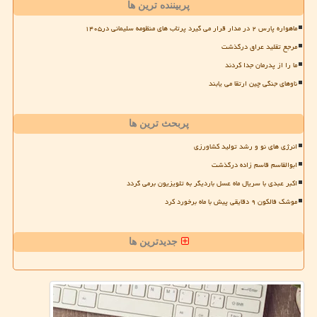
پربیننده ترین ها
ماهواره پارس ۲ در مدار قرار می گیرد پرتاب های منظومه سلیمانی در۱۴۰۵
مرجع تقلید عراق درگذشت
ما را از پدرمان جدا کردند
ناوهای جنگی چین ارتقا می یابند
پربحث ترین ها
انرژی های نو و رشد تولید کشاورزی
ابوالقاسم قاسم زاده درگذشت
اکبر عبدی با سریال ماه عسل باردیگر به تلویزیون برمی گردد
موشک فالکون ۹ دقایقی پیش با ماه برخورد کرد
جدیدترین ها