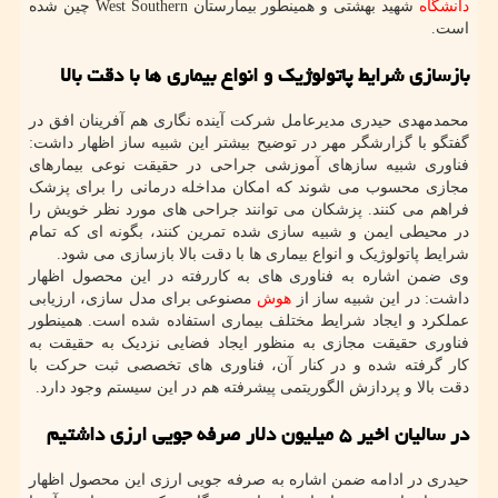
دانشگاه
شهید بهشتی و همینطور بیمارستان West Southern چین شده
است.
بازسازی شرایط پاتولوژیک و انواع بیماری ها با دقت بالا
محمدمهدی حیدری مدیرعامل شرکت آینده نگاری هم آفرینان افق در
گفتگو با گزارشگر مهر در توضیح بیشتر این شبیه ساز اظهار داشت:
فناوری شبیه سازهای آموزشی جراحی در حقیقت نوعی بیمارهای
مجازی محسوب می شوند که امکان مداخله درمانی را برای پزشک
فراهم می کنند. پزشکان می توانند جراحی های مورد نظر خویش را
در محیطی ایمن و شبیه سازی شده تمرین کنند، بگونه ای که تمام
شرایط پاتولوژیک و انواع بیماری ها با دقت بالا بازسازی می شود.
وی ضمن اشاره به فناوری های به کاررفته در این محصول اظهار
داشت: در این شبیه ساز از
هوش
مصنوعی برای مدل سازی، ارزیابی
عملکرد و ایجاد شرایط مختلف بیماری استفاده شده است. همینطور
فناوری حقیقت مجازی به منظور ایجاد فضایی نزدیک به حقیقت به
کار گرفته شده و در کنار آن، فناوری های تخصصی ثبت حرکت با
دقت بالا و پردازش الگوریتمی پیشرفته هم در این سیستم وجود دارد.
در سالیان اخیر ۵ میلیون دلار صرفه جویی ارزی داشتیم
حیدری در ادامه ضمن اشاره به صرفه جویی ارزی این محصول اظهار