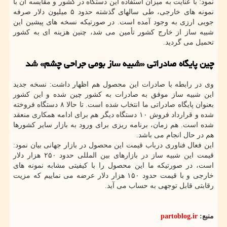
نمود: با عنایت به میزان استفاده این دستگاه در کشور و مقایسه آن با
نمونه های خارجی، طی سالهای گذشته حدود ۵ میلیون دلار صرفه
جویی ارزی به وجود آمده است. در صورتیکه نسخه های پیشین این
شبیه ساز از خارج کشور تأمین می شد، چنین هزینه ای به کشور
تحمیل می گردید.
چین پایگاه صادراتی «شبیه ساز بومی جراحی چشم» شد
وی در رابطه با صادرات این محصول هم اظهار داشت: نسخه جدید
این شبیه ساز موفق به صادرات به کشور چین شده و این کشور
بعنوان پایگاه صادراتی ما انتخاب شده است. تا حالا ۸ دستگاه فروخته
شده و قرارداد فروش ۱۰ دستگاه دیگر هم برای ادامه همکاری منعقد
شده است. هم زمان، برنامه ریزی برای ورود به بازار سایر کشورها
هم در حال انجام می باشد.
این فعال فناوری درباب قیمت این محصول در بازار جهانی بیان نمود:
قیمت این شبیه ساز در بازارهای بین المللی حدود ۲۵۰ هزار دلار
است، در صورتیکه ما این محصول را با کیفیتی مشابه نمونه های
خارجی و با قیمت حدود ۱۵۰ هزار دلار عرضه می نماییم که مزیت
رقابتی قابل توجهی به حساب می آید.
منبع:
partoblog.ir