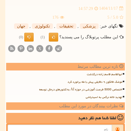
1404/11/17
14:57:29
176
/ 5
5.0
تگهای خبر:
پزشكی
,
تحقیقات
,
تكنولوژی
,
جهان
این مطلب پرتوبلاگ را می پسندید؟
(0)
(1)
X
تازه ترین مطالب مرتبط
ابوالقاسم قاسم زاده درگذشت
موشک فالکون ۹ دقایقی پیش با ماه برخورد کرد
اختصاص 5000 فرصت آموزشی در حوزه AI به کشورهای درحال توسعه
تهدید خاله نرگس به اسیدپاشی
نظرات بینندگان در مورد این مطلب
لطفا شما هم
نظر دهید