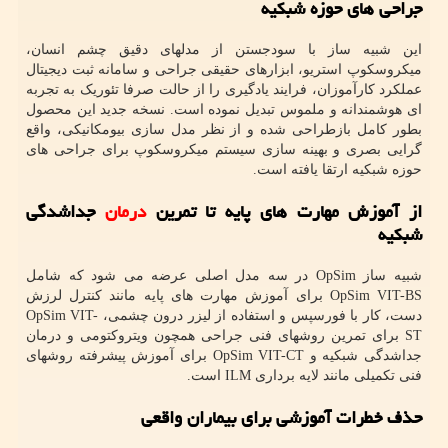
جراحی های حوزه شبکیه
این شبیه ساز با سودجستن از مدلهای دقیق چشم انسان،
میکروسکوپ استریو، ابزارهای حقیقی جراحی و سامانه ثبت دیجیتال
عملکرد کارآموزان، فرایند یادگیری را از حالت صرفا تئوریک به تجربه
ای هوشمندانه و ملموس تبدیل نموده است. نسخه جدید این محصول
بطور کامل بازطراحی شده و از نظر مدل سازی بیومکانیکی، واقع
گرایی بصری و بهینه سازی سیستم میکروسکوپ برای جراحی های
حوزه شبکیه ارتقا یافته است.
از آموزش مهارت های پایه تا تمرین
درمان
جداشدگی
شبکیه
شبیه ساز OpSim در سه مدل اصلی عرضه می شود که شامل
OpSim VIT-BS برای آموزش مهارت های پایه مانند کنترل لرزش
دست، کار با فورسپس و استفاده از لیزر درون چشمی، OpSim VIT-
ST برای تمرین روشهای فنی جراحی همچون ویتروکتومی و درمان
جداشدگی شبکیه و OpSim VIT-CT برای آموزش پیشرفته روشهای
فنی تکمیلی مانند لایه برداری ILM است.
حذف خطرات آموزشی برای بیماران واقعی