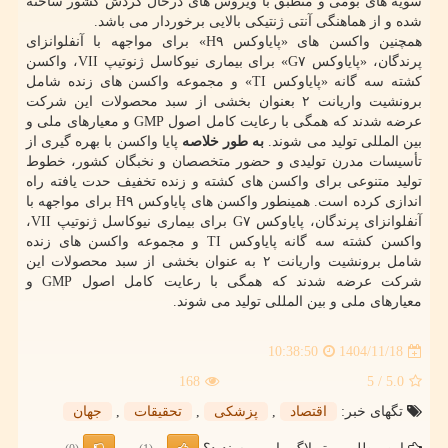
سویه های بومی و منطبق با ویروس های درحال گردش کشور ساخته
شده و از هماهنگی آنتی ژنتیکی بالایی برخوردار می باشد.
همچنین واکسن های «پایاوکس H۹» برای مواجهه با آنفلوانزای
پرندگان، «پایاوکس G۷» برای بیماری نیوکاسل ژنوتیپ VII، واکسن
کشته سه گانه «پایاوکس TI» و مجموعه واکسن های زنده شامل
برونشیت واریانت ۲ بعنوان بخشی از سبد محصولات این شرکت
عرضه شدند که همگی با رعایت کامل اصول GMP و معیارهای ملی و
بین المللی تولید می شوند.
به طور خلاصه
پایا واکسن با بهره گیری از
تأسیسات مدرن تولیدی و حضور متخصصان و نخبگان کشور، خطوط
تولید متنوعی برای واکسن های کشته و زنده تخفیف حدت یافته راه
اندازی کرده است. همینطور واکسن های پایاوکس H۹ برای مواجهه با
آنفلوانزای پرندگان، پایاوکس G۷ برای بیماری نیوکاسل ژنوتیپ VII،
واکسن کشته سه گانه پایاوکس TI و مجموعه واکسن های زنده
شامل برونشیت واریانت ۲ به عنوان بخشی از سبد محصولات این
شرکت عرضه شدند که همگی با رعایت کامل اصول GMP و
معیارهای ملی و بین المللی تولید می شوند.
1404/11/18
10:38:50
168
/ 5
5.0
تگهای خبر:
اقتصاد
,
پزشكی
,
تحقیقات
,
جهان