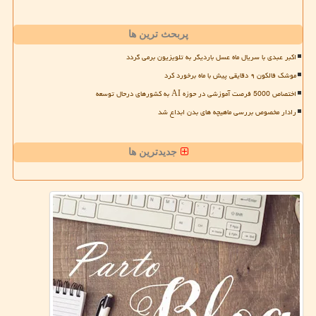
پربحث ترین ها
اکبر عبدی با سریال ماه عسل باردیگر به تلویزیون برمی گردد
موشک فالکون ۹ دقایقی پیش با ماه برخورد کرد
اختصاص 5000 فرصت آموزشی در حوزه AI به کشورهای درحال توسعه
رادار مخصوص بررسی ماهیچه های بدن ابداع شد
جدیدترین ها