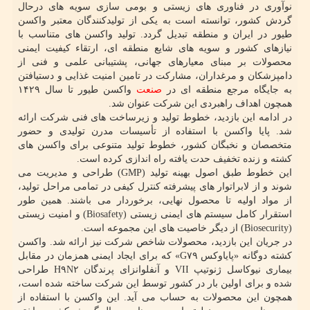
نوآوری در فناوری های زیستی و بومی سازی سویه های درحال
گردش کشور، توانسته است به یکی از تولیدکنندگان معتبر واکسن
طیور در ایران و منطقه تبدیل گردد. تولید واکسن های متناسب با
نیازهای کشور و سویه های شایع منطقه ای، ارتقاء کیفیت ایمنی
محصولات بر مبنای معیارهای جهانی، پشتیبانی علمی و فنی از
دامپزشکان و مرغداران، مشارکت در تامین امنیت غذایی و دستیافتن
به جایگاه مرجع منطقه ای در
صنعت
واکسن طیور تا سال ۱۴۲۹
همچون اهداف راهبردی این شرکت عنوان شد.
در ادامه این بازدید، خطوط تولید و زیرساخت های فنی شرکت ارائه
شد. پایا واکسن با استفاده از تأسیسات مدرن تولیدی و حضور
متخصصان و نخبگان کشور، خطوط تولید متنوعی برای واکسن های
کشته و زنده تخفیف حدت یافته راه اندازی کرده است.
این خطوط طبق اصول بهینه تولید (GMP) طراحی و مدیریت می
شوند و از لابراتوار های پیشرفته کنترل کیفی در تمامی مراحل تولید،
از مواد اولیه تا محصول نهایی، برخوردار می باشند. همین طور
استقرار کامل سیستم های ایمنی زیستی (Biosafety) و امنیت زیستی
(Biosecurity) از دیگر خاصیت های این مجموعه است.
در جریان این بازدید، محصولات شاخص شرکت نیز ارائه شد. واکسن
کشته دوگانه «پایاوکس G۷۹» که برای ایجاد ایمنی همزمان در مقابل
بیماری نیوکاسل ژنوتیپ VII و آنفلوانزای پرندگان H۹N۲ طراحی
شده و برای اولین بار در کشور توسط این شرکت ساخته شده است،
همچون این محصولات به حساب می آید. این واکسن با استفاده از