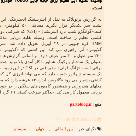
وسیله نقلیه آبی عظیم ب
است.
به گزارش پرتوبلاگ به نقل از اینترستینگ انجینرینگ، این 
پشت سر یکدیگر قرار بگیرند م
کنند.«گوانگژو شیپ یارد اینترنشنال» 
کشتی عظیم را ساخته است. وسیله نقلیه دریایی مذک
HMM کره جنوبی در ۲۸ آوریل تحویل داده ش
گلاویس» آنرا راهبری می کند. این کشتی که «گلاویس لید
۲۳۰ متر طول و ۴۰ متر عرض دارد. بر اساس گزارش 
بعنوان یک ساختار پارکینگ شناور با کار آمدی بالا تولی
برقی است.«ژانگ فول
یک سیستم ژنراتور شفت دارد که می تواند انرژی کل کشت
کشتی بشمار می رود.«گلا
مدلهای هیدروژنی و همینطور کامیون های سنگین را در خ
دریایی معمول کار می کند. حداکثر سرعت کشتی ۱۹ گره است و می تواند فواصل زیاد و همینطور مسیرهای بین المللی را طی نماید.
منبع:
partoblog.ir
1405/02/12
17:29:45
تگهای خبر:
بین المللی
,
جهان
,
سیستم