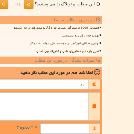
این مطلب پرتوبلاگ را می پسندید؟
(1)
تازه ترین مطالب مرتبط
اختصاص 5000 فرصت آموزشی در حوزه AI به کشورهای درحال توسعه
تهدید خاله نرگس به اسیدپاشی
نوآوری محققان امیرکبیر در هوشمندسازی تولید نفت و گاز
تغییر پارادایم همکاریهای علمی و فناورانه بین المللی
نظرات بینندگان در مورد این مطلب
لطفا شما هم
در مورد این مطلب
نظر دهید
= ۲ بعلاوه ۳