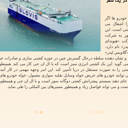
رای جابه جایی 10800 خودرو در یک سفر
خودرو ها اگر
سافتی ۵۰ کیلومتری را اشغال می
(GSI) که شرکتی دولتی است، این
ور به شرکت
د. شرکت «هیوندای
ر» نام دارد،
ها «گلاویس لیدر»
د شده و نشان دهنده سلطه درحال گسترش چین در حوزه کشتی سازی و صادرات خو
ی» مدیر فنی در GSI در این زمینه می گوید: این یک کشتی انرژی سبز است که با ال ان جی کار می کند. هم
ی را به صورت مستقل در دریا تأمین کند. این امر وجهه مهمی در کار آمد
ویس لیدر» ۱۴ عرشه دارد که می توانند خودرو های عریض خواه وسایل نقلیه سواری معمول، خواه خودرو ه
ود جای دهند سیستم پیشرانش کشتی دوگانه سوز است و با ال ان جی و همینط
78
/ 5
5.0