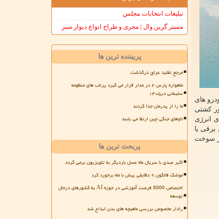
تبلیغات انتخابات مجلس
مستر گرین وال | مجری و طراح انواع دیوار سبز
پربیننده ترین ها
مرجع تقلید عراق درگذشت
ماهواره پارس ۲ در مدار قرار می گیرد پرتاب های منظومه
سلیمانی در۱۴۰۵
درو های
ما را از پدرمان جدا کردند
ینطور کشتی
ناوهای جنگی چین ارتقا می یابند
ی انرژی
ای برقی یا
ور سوخت
پربحث ترین ها
اکبر عبدی با سریال ماه عسل باردیگر به تلویزیون برمی گردد
موشک فالکون ۹ دقایقی پیش با ماه برخورد کرد
اختصاص 5000 فرصت آموزشی در حوزه AI به کشورهای درحال
توسعه
رادار مخصوص بررسی ماهیچه های بدن ابداع شد