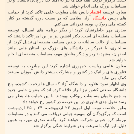
جنگی برگزار گردید. بقیه لیگ ها نیز به امید خدا در پایان تابستان و در
مسابقات بزرگ ملی انجام خواهد شد.
معاون توسعه
اقتصاد
دانش بنیان معاونت علمی تاکید کرد: از حمایت
های رییس
دانشگاه
آزاد اسلامی که در بیست دوره گذشته در کنار
کمیته ملی ربوکاپ بوده، قدردانی می کنم.
صدری مهر خاطرنشان کرد: از دیگر برنامه های امسال، توسعه
مسابقات منطقه ای است. دکتر افشین نیز بر این امر تاکید داشتند که
مسابقات از حالت سالیانه به چندین مسابقه منطقه ای تبدیل گردد. از
سالجاری، با تمرکز بر دانشگاه های بزرگ در استان هایی مانند
اصفهان، مشهد، تبریز و دیگر مناطق مهم، مسابقات منطقه ای انجام
خواهد شد.
معاون علمی ریاست جمهوری اشاره کرد: این مبادرت به توسعه
فناوری های رباتیک در کشور و مشارکت بیشتر دانش آموزان مستعد
کمک می نماید.
وی اظهار نمود: علاوه بر دانشگاه آزاد که سال ها زحمت کشیده، پنج
دانشگاه صنعتی کشور نیز ابراز علاقه کرده اند که بعنوان حامی جدید
به جمع حامیان مسابقات ربوکاپ بپیوندند. با این حمایت ها، بنظر می
رسد تحول جدی فناوری در این عرصه در کشور رخ خواهد داد.
بطور خلاصه، نوبت اول امروز ۲۳ اردیبهشت، ۲۴ و ۲۵ اردیبهشت
است که برگزیدگان آن سهمیه جهانی دریافت می کنند و در مسابقات
تیرماه کره جنوبی شرکت خواهند کرد. بگفته صدری مهر، به همین
دلیل، این لیگ با سرعت و در شرایط جنگی برگزار شد.