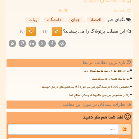
1405/02/24
18:45:40
86
/ 5
5.0
تگهای خبر:
اقتصاد
,
جهان
,
دانشگاه
,
ربات
این مطلب پرتوبلاگ را می پسندید؟
(0)
(1)
X
تازه ترین مطالب مرتبط
انرژی های نو و رشد تولید کشاورزی
ابوالقاسم قاسم زاده درگذشت
اختصاص 5000 فرصت آموزشی در حوزه AI به کشورهای درحال توسعه
رادار مخصوص بررسی ماهیچه های بدن ابداع شد
نظرات بینندگان در مورد این مطلب
لطفا شما هم
نظر دهید