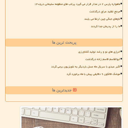
ماهواره پارس ۲ در مدار قرار می گیرد پرتاب های منظومه سلیمانی در۱۴۰۵
مرجع تقلید عراق درگذشت
ناوهای جنگی چین ارتقا می یابند
ما را از پدرمان جدا کردند
پربحث ترین ها
انرژی های نو و رشد تولید کشاورزی
ابوالقاسم قاسم زاده درگذشت
اکبر عبدی با سریال ماه عسل باردیگر به تلویزیون برمی گردد
موشک فالکون ۹ دقایقی پیش با ماه برخورد کرد
جدیدترین ها