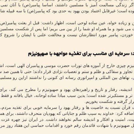
 زندگی مسالمت آمیز با مسلمین داشتند، اساسا پیامبر(ص) با آنان نمی 
وده است؛ غیرقابل اعتماد بودن یهود به حدی بود که پیامبر(ص) با سه قبیله ش
کن و زیاده خواه، عین ساده لوحی است، اظهار داشت: قبل از بعثت پیامبر(ص) 
وث می شود و ما همراه او شما را از بین می بریم؛ اما پس از شکست مسلمین
ن، پیامبر مورد انتظارشان نیست و مخالفت علنی با ایشان را شروع کرد
؛ سرمایه ای مناسب برای تغذیه مواجهه با صهیونیزم
ونیزم چیزی خارج از آموزه های تورات حضرت موسی و پیامبران الهی است، اشا
اوز و سفاکی و ظلم و ستم و تعصبات نژادی قرار دادند؛ حتی تا همین صد 
 نهاهای بین المللی و امپراتوری رسانه ای کنونی را نداشتند ازاین رو مسلمین
اندیشه، رفتار و تاریخ و راهبردهای یهود و صهیونیزم را مطرح می کند، برای
تر و مستکبرتر شده است؛ بدین سبب مبادا ساده لوحانه، خیال بافانه و فقط با
ت قرار گرفته و شکست بخوریم.
 قرآن نسبت به خاصیت ها و رفتار یهود را سرمایه خوبی برای تغذیه مردم
اضافه کرد: خداوند به سبب ظلم و جنایاتی که یهودیان منحرف داشتند، برای هم
ت، امنیت و افکار و اندیشه سالم نخواهند داشت. در ایران نیز چهره عزت م
ل صهیونیزم با شهادت قائدمان رقم خورد و اقدامات حماسی این هفتاد روز مرد