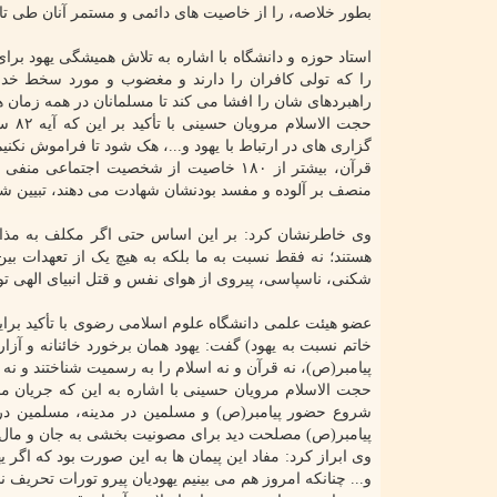
بطور خلاصه، را از خاصیت های دائمی و مستمر آنان طی ت
استاد حوزه و دانشگاه با اشاره به تلاش همیشگی یهود برا
را که تولی کافران را دارند و مغضوب و مورد سخط خد
راهبردهای شان را افشا می کند تا مسلمانان در همه زمان ها 
حجت 
قرآن، بیشتر از ۱۸۰ خاصیت از شخصیت اجت
منصف بر آلوده و مفسد بودنشان شهادت می دهند، تبیین ش
وی خاطرنشان کرد: بر این اساس حتی اگر مکلف به مذاکره با
شکنی، ناسپاسی، پیروی از هوای نفس و قتل انبیای الهی توس
عضو هیئت علمی دانشگاه علوم اسلامی رضوی با تأکید براین
خاتم نسبت به یهود) گفت: یهود همان برخورد خائنانه و آزارد
پیامبر(ص)، نه قرآن و نه اسلام را به رسمیت شناختند و نه
حجت الاسلام مرویان حسینی با اشاره به این که جریان مخ
شروع حضور پیامبر(ص) و مسلمین در مدینه، مسلمین در 
پیامبر(ص) مصلحت دید برای مصونیت بخشی به جان و مال م
وی ابراز کرد: مفاد این پیمان ها به این صورت بود که اگر 
و... چنانکه امروز هم می بینیم یهودیان پیرو تورات تحری