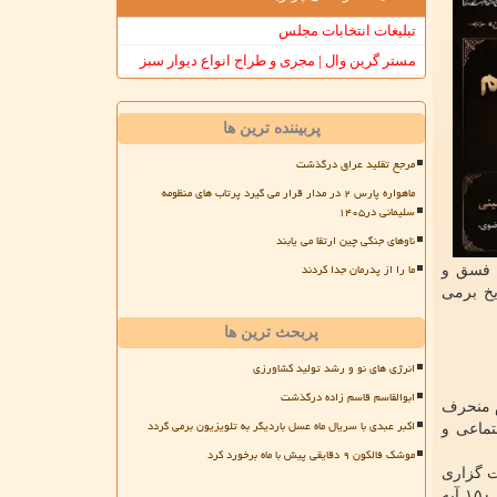
تبلیغات انتخابات مجلس
مستر گرین وال | مجری و طراح انواع دیوار سبز
پربیننده ترین ها
مرجع تقلید عراق درگذشت
ماهواره پارس ۲ در مدار قرار می گیرد پرتاب های منظومه
سلیمانی در۱۴۰۵
ناوهای جنگی چین ارتقا می یابند
ما را از پدرمان جدا کردند
، فسق و
یخ برمی
پربحث ترین ها
انرژی های نو و رشد تولید کشاورزی
ابوالقاسم قاسم زاده درگذشت
م منحرف
اکبر عبدی با سریال ماه عسل باردیگر به تلویزیون برمی گردد
تماعی و
موشک فالکون ۹ دقایقی پیش با ماه برخورد کرد
 سیاست گزاری
های در ارتباط با یهود و...، هک شود تا فراموش نکنیم دشمن درجه یک مسلمین نه مشرکان بلکه یهودیان هستند، اضافه کرد: در بیشتر از ۱۵۰ آیه