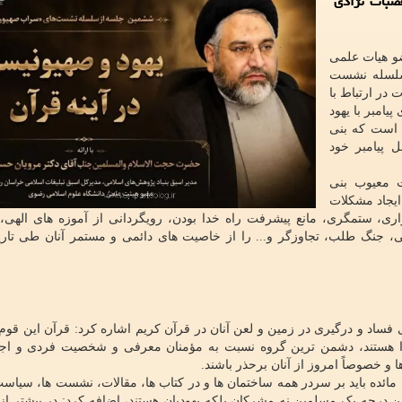
صبات نژادی
و هیات علمی
لسله نشست
 در ارتباط با
یامبر با یهود
ی است که بنی
 پیامبر خود
 معیوب بنی
یجاد مشکلات
ری، ستمگری، مانع پیشرفت راه خدا بودن، رویگردانی از آموزه های الهی
، جنگ طلب، تجاوزگر و... را از خاصیت های دائمی و مستمر آنان طی تار
ی فساد و درگیری در زمین و لعن آنان در قرآن کریم اشاره کرد: قرآن این قو
ا هستند، دشمن ترین گروه نسبت به مؤمنان معرفی و شخصیت فردی و اج
 و خصوصاً امروز از آنان برحذر باشند.
ام مرویان حسینی با تاکید بر اینکه آیه ۸۲ سوره مائده باید بر سردر همه ساختمان ها و در کتاب ها، مقالات، نشست ها،