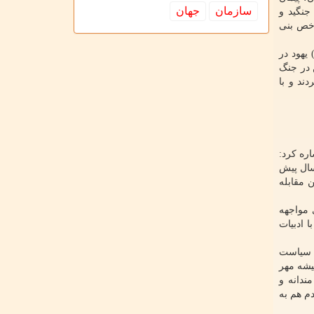
سازمان
جهان
جنگید و
اخص بنی
یهود در
 در جنگ
ند و با
ره کرد:
سال پیش
 مقابله
 مواجهه
 ادبیات
، سیاست
یشه مهر
ندانه و
م هم به