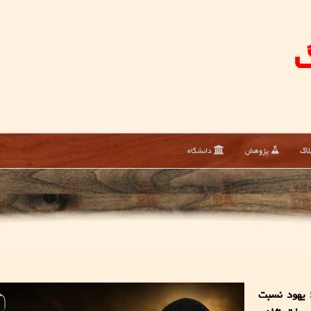
گ
لاگ
پژوهش
دانشگاه
 یهود نسبت