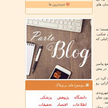
جدان های
جدیدترین ها
ستند؛ نه
 وضوح خیانت، پیمان شکنی،
ئیلی که
 پیامبر
ز در پیش
کرد: در
زاین رو
موضوع های پرتوبلاگ
 شهروندی
دانشگاه
پژوهش
پزشكی
خون شان
د.
اطلاعات
اقتصاد
تحقیقات
، پیمان