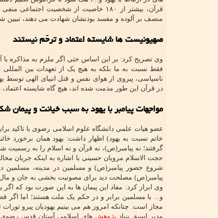
قرآن، بیشتر از ۱۸۰ خاصیت از شخصیت اجت
منصف بر آلوده و مفسد بودنشان شهادت می دهند، تبیین ش
صهیونیست ها شایسته اعتماد و ترحّم نیستند
وی تصریح کرد: بر این اساس حتی اگر ملزم به مذاکره با آنان 
ناسپاسی، پیروی از هوای نفس و قتل انبیای الهی توسط یهود
در قرآن این طور مذمت شده اند، هیچ گاه شایسته اعتماد، د
مواجهات پیامبر با یهود به سبب خیانت و پیمان شک
عضو هیات علمی دانشگاه علوم اسلامی رضوی با تاکید براین
خاتم نسبت به یهود) اظهار داشت: یهود همان برخورد خائنان
گرفتند؛ نه پیامبر(ص)، نه قرآن و نه اسلام را به رسمیت ش
حجت الاسلام مرویان حسینی با اشاره به اینکه جریان مخالف
شروع حضور پیامبر(ص) و مسلمین در مدینه، مسلمین در 
پیامبر(ص) مصلحت دید برای مصونیت بخشی به جان و مال م
وی ابراز کرد: مفاد این پیمان ها به این صورت بود که اگر 
و... با مسلمین برابر و در حکم یک ملت هستند؛ اما اگر 
مجاز است. چنانکه امروز هم می بینیم یهودیان پیرو تورا
مدیر اسبق بنیاد
پژوهش
های اسلامی آستان قدس رضوی با 