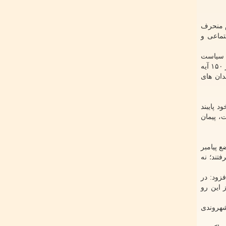
م منحرف
تماعی و
ست ها، سیاست
گزاری های در ارتباط با یهود و...، هک شود تا فراموش نکنیم دشمن درجه یک مسلمین نه مشرکان بلکه یهودیان هستند، افزود: در بیشتر از ۱۵۰ آیه
جدان های
 پایبند
وره مائده، به وضوح خیانت، پیمان
 پیامبر
فتند؛ نه
زود: در
 این رو
 شهروندی