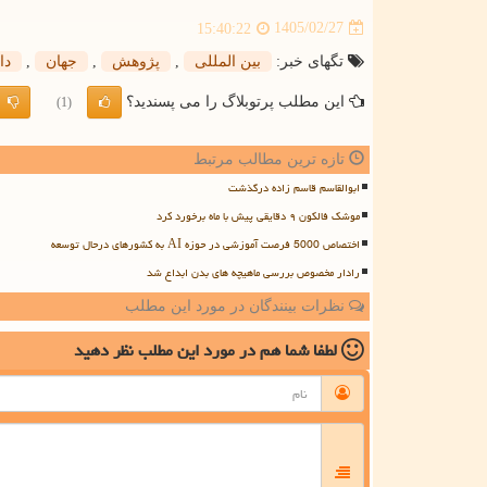
1405/02/27
15:40:22
تگهای خبر:
بین المللی
,
پژوهش
,
جهان
,
دا
این مطلب پرتوبلاگ را می پسندید؟
(1)
تازه ترین مطالب مرتبط
ابوالقاسم قاسم زاده درگذشت
موشک فالکون ۹ دقایقی پیش با ماه برخورد کرد
اختصاص 5000 فرصت آموزشی در حوزه AI به کشورهای درحال توسعه
رادار مخصوص بررسی ماهیچه های بدن ابداع شد
نظرات بینندگان در مورد این مطلب
لطفا شما هم
در مورد این مطلب
نظر دهید