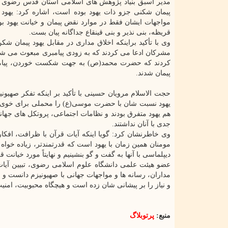
مدیر اسبق بنیاد پژوهش های اسلامی آستان قدس رضوی با
پیمان شکنی جزو ذات یهود بوده است، اشاره کرد: یهود ا
مواجهات ایشان فقط در موارد نقض پیمان و خیانت یهود بو
قریظه، بنی نذیر و بنی قینقاع جداگانه پیان بست.
وی با تأکید براینکه اخلاق مداری در مقابل یهود پیمان ش
مشرکان ادعا می کردند که به زودی پیامبری مبعوث می شود 
کردند که حضرت محمد(ص) به جهت شکست خوردن، پیامبر 
پیمان شدند.
حجت الاسلام مرویان حسینی با تأکید بر اینکه تفکر صهیو
یهود نسبت شان با حضرت موسی(ع) را محملی برای خوی تج
هم یهود متفرق بودند و نظامات اجتماعی، پروتکل های جهانی
جدی با آنان نداشتند.
وی خاطرنشان کرد: گویا اینکه آیات قرآن با ظرافت، افکار،
مومنان همین زمان با یهود است که قدرتمندتر، زیاده خواه ت
دیپلماسی با آنها به گفت و گو بنشینیم و نهایتاً مورد خیان
عضو هیئت علمی دانشگاه علوم اسلامی رضوی، تبیین آیات
مداران، رسانه ها و مواجهات جهانی با صهیونیزم دانست و 
و نیاز را بر پیشانی شان زده است و هیچگاه محبوبیت، امنی
منبع:
پرتوبلاگ