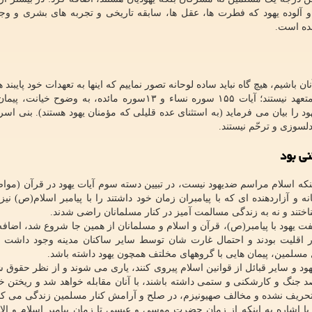
ماعی منفی و آلوده یهود که فطرت ها، عقل ها، سابقه تاریخی و تجربه های بشری و و
ده است.
باشیم، هیچ گاه نباید ساده لوحانه تصور نماییم که اینها به تعهدات خود پایبند ه
فقط نسبت به ما بلکه به هیچ یک از تعهدات بین المللی متعهد نیستند؛ آیات ۱۵۵ سوره نساء و ۱۳سوره مائده، به
 را بیان می فرماید (به استثنای عده قلیلی که مؤمنان یهود هستند). بنی اسرا
لسوزی و ترحّم نیستند.
نی بود
که اسلام مراسم ضدیهود نیست، در تبیین دسته سوم آیات یهود در قرآن (مواضع
ه و آزاردهنده ای که با پیامبران زمان خود داشتند را با پیامبر اسلام(ص) نی
ناختند و نه به زندگی مسالمت آمیز در کنار مسلمانان راضی شدند.
ت یهود با پیامبر(ص)، قرآن و اسلام و مسلمانان از همین جا شروع شد، اضافه 
اقلیت بودند و احتمال غارت شان توسط سایر ساکنان مدینه وجود داشت ا
سلمین، پیمان هایی با گروههای مخلتف همچون یهود داشته باشد.
یهود و سایر قبائل از قوانین اسلام پیروی کنند، یاری می شوند و از نظر حقوق
قصد جنگ و کارشکنی و ستمی داشته باشند، با آنان مقابله خواهد شد و ریختن 
ت تحریف نشده و مخالف صهیونیزم، در صلح و آرامش کنار مسلمین زندگی می کنن
اشاره به اینکه از زمان حضرت موسی و عیسی تا زمان پیامبر اسلام و الان