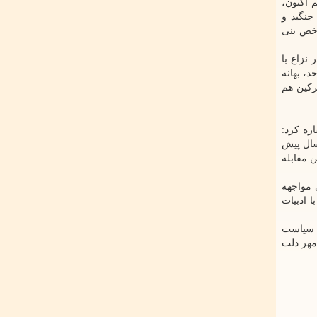
 اکنون،
جنگید و
اخص بنی
نزاع با
، بهانه
رکین هم
ره کرد:
سال پیش
ن مقابله
 مواجهه
ا ادبیات
، سیاست
مهر ذلت