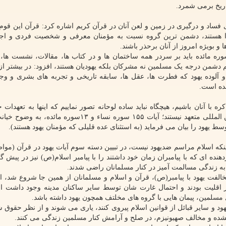
اریخ برمی شمرد.
ی فساد و درگیری در زمین و لعن آنان در قرآن کریم اشاره کرد: قرآن این قو
ا هستند، دشمن ترین گروه نسبت به مؤمنان معرفی و شخصیت فردی و اج
و بویژه امروز از آنان برحذر باشند.
الاسلام مرویان حسینی با تأکید بر این که آیه ۸۲ سوره مائده باید بر سردر همه ساختمان ها و در کتاب ها، مقالات، نش
ماعی منفی و آلوده یهود که فطرت ها، عقل ها، سابقه تاریخی و تجربه های بشری و و
ده است.
 آنان باشیم، هیچگاه نباید ساده لوحانه تصور نماییم که اینها به تعهدات خود
هستند؛ نه فقط نسبت به ما بلکه به هیچ یک از تعهدات بین المللی متعهد نیستند؛ آیات ۱۵۵ سوره نساء و ۱۳س
ط یهود را بیان می فرماید (به استثنای عده قلیلی که مؤمنان یهود هستند).
که اسلام مراسم ضدیهود نیست، در تبیین دسته سوم آیات یهود در قرآن (مواضع
هنده ای که با پیامبران زمان خود داشتند را با پیامبر اسلام(ص) نیز در پیش گر
 به زندگی مسالمت آمیز در کنار مسلمانان راضی شدند.
الفت یهود با پیامبر(ص)، قرآن و اسلام و مسلمانان از همین جا شروع شد، اف
اقلیت بودند و احتمال غارت شان توسط سایر ساکنان مدینه وجود داشت از
سلمین، پیمان هایی با گروه های مخلتف همچون یهود داشته باشد.
یهود و سایر قبائل از قوانین اسلام پیروی کنند، یاری می شوند و از نظر حقوق
ف نشده و مخالف صهیونیزم، در صلح و آرامش کنار مسلمین زندگی می کنند.