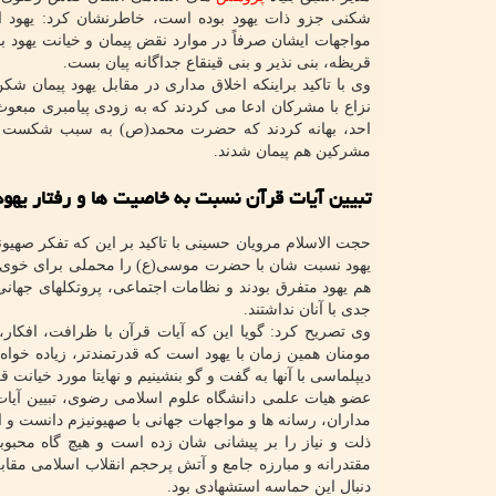
شکنی جزو ذات یهود بوده است، خاطرنشان کرد: یهود اگر
مواجهات ایشان صرفاً در موارد نقض پیمان و خیانت یهود ب
قریظه، بنی نذیر و بنی قینقاع جداگانه پیان بست.
وی با تاکید براینکه اخلاق مداری در مقابل یهود پیمان ش
نزاع با مشرکان ادعا می کردند که به زودی پیامبری مبع
احد، بهانه کردند که حضرت محمد(ص) به سبب شکست خورد
مشرکین هم پیمان شدند.
تبیین آیات قرآن نسبت به خاصیت ها و رفتار یهود
حجت الاسلام مرویان حسینی با تاکید بر این که تفکر صهی
یهود نسبت شان با حضرت موسی(ع) را محملی برای خوی تج
هم یهود متفرق بودند و نظامات اجتماعی، پروتکلهای جهانی،
جدی با آنان نداشتند.
وی تصریح کرد: گویا این که آیات قرآن با ظرافت، افکار، 
مومنان همین زمان با یهود است که قدرتمندتر، زیاده خواه 
دیپلماسی با آنها به گفت و گو بنشینیم و نهایتا مورد خیان
عضو هیات علمی دانشگاه علوم اسلامی رضوی، تبیین آیات
مداران، رسانه ها و مواجهات جهانی با صهیونیزم دانست و 
ذلت و نیاز را بر پیشانی شان زده است و هیچ گاه محبوبی
مقتدرانه و مبارزه جامع و آتش پرحجم انقلاب اسلامی مقاب
دنبال این حماسه استشهادی بود.