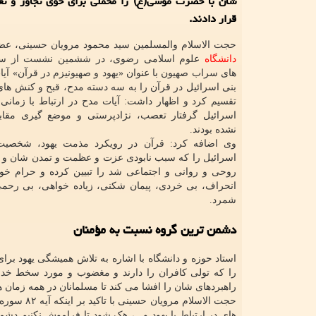
شان با حضرت موسی(ع) را محملی برای خوی تجاوز و تع
قرار دادند.
حجت الاسلام والمسلمین سید محمود مرویان حسینی، عض
دانشگاه
علوم اسلامی رضوی، در ششمین نشست از س
های سراب صهیون با عنوان «یهود و صهیونیزم در قرآن» آیات
بنی اسرائیل در قرآن را به سه دسته مدح، قبح و کنش های پ
تقسیم کرد و اظهار داشت: آیات مدح در ارتباط با زمان
اسرائیل گرفتار تعصب، نژادپرستی و موضع گیری مقابل
نشده بودند.
وی اضافه کرد: قرآن در رویکرد مذمت یهود، شخصیت
اسرائیل را که سبب نابودی عزت و عظمت و تمدن شان و ا
روحی و روانی و اجتماعی شد را تبیین کرده و حرام خوا
انحراف، بی خردی، پیمان شکنی، زیاده خواهی، بی رحمی
شمرد.
دشمن ترین گروه نسبت به مؤمنان
استاد حوزه و دانشگاه با اشاره به تلاش همیشگی یهود برا
را که تولی کافران را دارند و مغضوب و مورد سخط خد
راهبردهای شان را افشا می کند تا مسلمانان در همه زمان ها
حجت الاسل