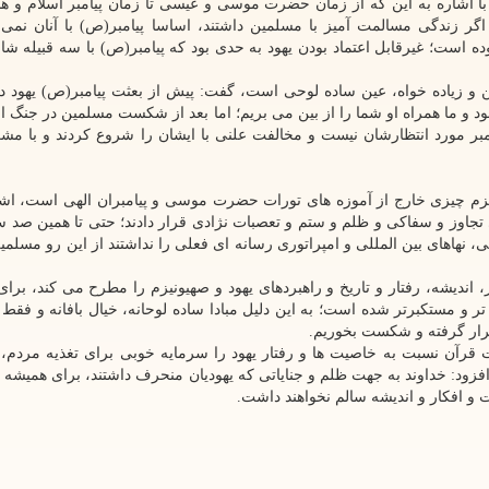
 اشاره به این که از زمان حضرت موسی و عیسی تا زمان پیامبر اسلام و هم
گر زندگی مسالمت آمیز با مسلمین داشتند، اساسا پیامبر(ص) با آنان نمی 
ده است؛ غیرقابل اعتماد بودن یهود به حدی بود که پیامبر(ص) با سه قبیله ش
کن و زیاده خواه، عین ساده لوحی است، گفت: پیش از بعثت پیامبر(ص) یهود در 
و ما همراه او شما را از بین می بریم؛ اما بعد از شکست مسلمین در جنگ احد
مورد انتظارشان نیست و مخالفت علنی با ایشان را شروع کردند و با مش
نیزم چیزی خارج از آموزه های تورات حضرت موسی و پیامبران الهی است، اشا
اوز و سفاکی و ظلم و ستم و تعصبات نژادی قرار دادند؛ حتی تا همین صد 
، نهاهای بین المللی و امپراتوری رسانه ای فعلی را نداشتند از این رو مسلمی
 اندیشه، رفتار و تاریخ و راهبردهای یهود و صهیونیزم را مطرح می کند، برای
ر و مستکبرتر شده است؛ به این دلیل مبادا ساده لوحانه، خیال بافانه و فقط ب
ت قرار گرفته و شکست بخوریم.
 قرآن نسبت به خاصیت ها و رفتار یهود را سرمایه خوبی برای تغذیه مردم
افزود: خداوند به جهت ظلم و جنایاتی که یهودیان منحرف داشتند، برای همیشه 
ت و افکار و اندیشه سالم نخواهند داشت.