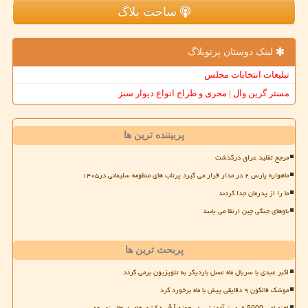
ساخت بلاگ
لینک دوستان پرتوبلاگ
تبلیغات انتخابات مجلس
مستر گرین وال | مجری و طراح انواع دیوار سبز
پربیننده ترین ها
مرجع تقلید عراق درگذشت
ماهواره پارس ۲ در مدار قرار می گیرد پرتاب های منظومه سلیمانی در۱۴۰۵
ما را از پدرمان جدا کردند
ناوهای جنگی چین ارتقا می یابند
پربحث ترین ها
اکبر عبدی با سریال ماه عسل باردیگر به تلویزیون برمی گردد
موشک فالکون ۹ دقایقی پیش با ماه برخورد کرد
اختصاص 5000 فرصت آموزشی در حوزه AI به کشورهای درحال توسعه