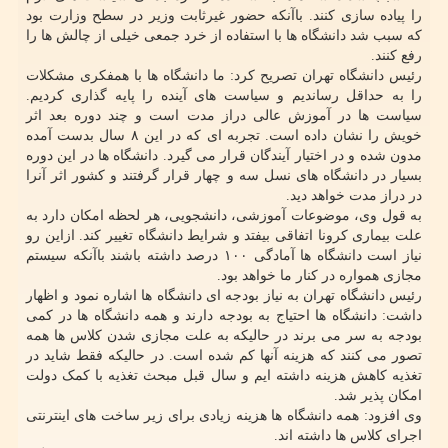
را پیاده سازی کنند. باآنکه حضور غیرثابت وزیر در سطح وزارت بود
که سبب شد دانشگاه ها با استفاده از خرد جمعی خیلی از چالش ها را
رفع کنند.
رئیس دانشگاه تهران تصریح کرد: ما دانشگاه ها با همفکری مشکلات
را به حداقل رساندیم و سیاست های آینده را پایه گذاری کردیم.
سیاست ها در آموزش عالی دراز مدت است و چند دوره بعد اثر
خویش را نشان داده است. تجربه ای که در این ۸ سال بدست آمده
مدون شده و در اختیار آیندگان قرار می گیرد. دانشگاه ها در این دوره
بسیار در دانشگاه های نسل سه و چهار قرار گرفتند و کشور اثر آنرا
در دراز مدت خواهد دید.
به قول وی، موضوعات آموزشی، دانشجویی، هر لحظه امکان دارد به
علت بیماری کرونا اتفاقی بیفتد و شرایط دانشگاه تغییر کند. ازاین رو
نیاز است دانشگاه ها آمادگی ۱۰۰ درصد داشته باشند باآنکه سیستم
مجازی همواره در کنار ما خواهد بود.
رئیس دانشگاه تهران به نیاز بودجه ای دانشگاه ها اشاره نمود و اظهار
داشت: دانشگاه ها احتیاج به بودجه دارند و همه دانشگاه ها در کمی
بودجه به سر می برند در حالیکه به علت مجازی شدن کلاس ها همه
تصور می کنند که هزینه آنها کم شده است. در حالیکه فقط شاید در
تغذیه کاهش هزینه داشته ایم و سال قبل مبحث تغذیه با کمک دولت
امکان پذیر شد.
وی افزود: همه دانشگاه ها هزینه زیادی برای زیر ساخت های اینترنتی
اجرای کلاس ها داشته اند.