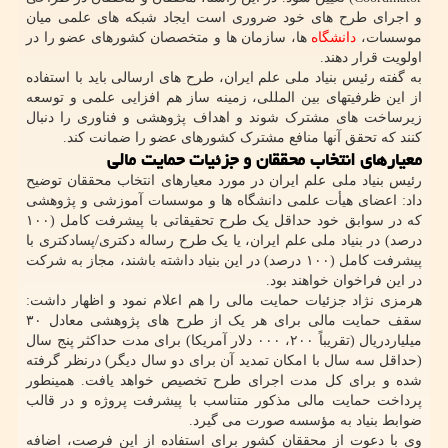
و اجرای طرح های خود ضروری است ایجاد شبکه های علمی میان
موسسات،
دانشگاه
ها، سازمان ها و متخصصان کشورهای عضو را در
اولویت قرار دهند.
به گفته رئیس بنیاد ملی علم ایران، طرح های ارسالی باید با استفاده
از این ظرفیتهای بین المللی، زمینه ساز هم افزایی علمی و توسعه
زیرساخت های مشترک شوند و اهداف پژوهشی و فناوری را دنبال
کنند که تحقق آنها منافع مشترک کشورهای عضو را ضمانت کند.
معیارهای انتخاب محققان و جزئیات حمایت مالی
رئیس بنیاد ملی علم ایران در مورد معیارهای انتخاب محققان توضیح
داد: اعضای هیأت علمی دانشگاه ها و موسسات آموزشی و پژوهشی
که در سوابق خود حداقل یک طرح تحقیقاتی با پیشرفت کامل (۱۰۰
درصد) در بنیاد ملی علم ایران، یا یک طرح رساله دکتری/پسادکتری با
پیشرفت کامل (۱۰۰ درصد) در این بنیاد داشته باشند، مجاز به شرکت
در این فراخوان خواهند بود.
هرمزی نژاد جزئیات حمایت مالی را هم اعلام نمود و اظهار داشت:
سقف حمایت مالی برای هر یک از طرح های پژوهشی معادل ۳۰
میلیاردریال (تقریباً ۲۰۰، ۰۰۰ دلار آمریکا) برای مدت حداکثر پنج سال
(حداقل سه سال با امکان تمدید آن برای دو سال دیگر) درنظر گرفته
شده و برای کل مدت اجرای طرح تخصیص خواهد یافت. همینطور
پرداخت حمایت مالی مذکور متناسب با پیشرفت پروژه و در قالب
ضوابط بنیاد به مؤسسه صورت می گیرد.
وی با دعوت از محققان کشور برای استفاده از این فرصت، اضافه