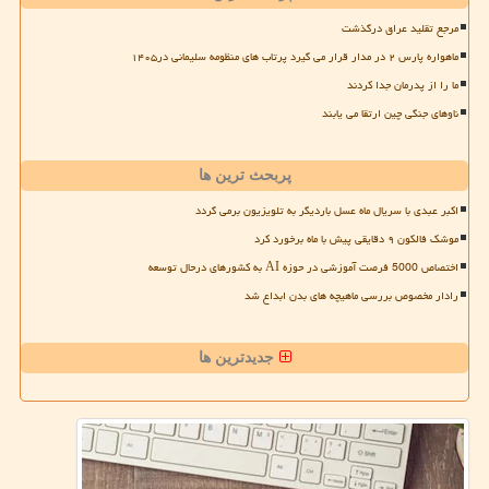
مرجع تقلید عراق درگذشت
ماهواره پارس ۲ در مدار قرار می گیرد پرتاب های منظومه سلیمانی در۱۴۰۵
ما را از پدرمان جدا کردند
ناوهای جنگی چین ارتقا می یابند
پربحث ترین ها
اکبر عبدی با سریال ماه عسل باردیگر به تلویزیون برمی گردد
موشک فالکون ۹ دقایقی پیش با ماه برخورد کرد
اختصاص 5000 فرصت آموزشی در حوزه AI به کشورهای درحال توسعه
رادار مخصوص بررسی ماهیچه های بدن ابداع شد
جدیدترین ها