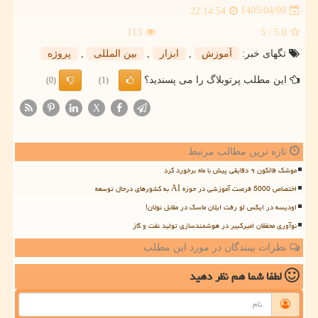
1405/04/09
22:14:54
113
/ 5
5.0
تگهای خبر:
آموزش
,
ابزار
,
بین المللی
,
پروژه
این مطلب پرتوبلاگ را می پسندید؟
(0)
(1)
X
تازه ترین مطالب مرتبط
موشک فالکون ۹ دقایقی پیش با ماه برخورد کرد
اختصاص 5000 فرصت آموزشی در حوزه AI به کشورهای درحال توسعه
اودیسه در ایکس لو رفت ایلان ماسک در مقابل نولان!
نوآوری محققان امیرکبیر در هوشمندسازی تولید نفت و گاز
نظرات بینندگان در مورد این مطلب
لطفا شما هم
نظر دهید