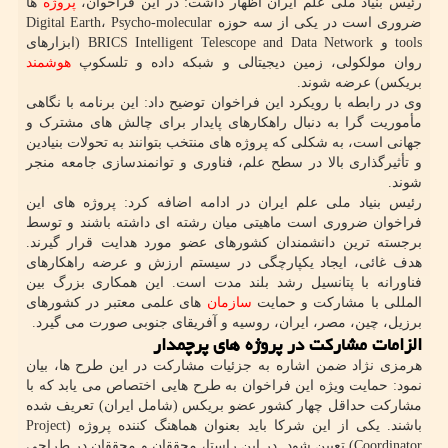
رئیس بنیاد ملی علم ایران اظهار داشت: در این فراخوان،
پروژه
ها
ضروری است در یکی از سه حوزه Digital Earth، Psycho-molecular
tools و BRICS Intelligent Telescope and Data Network (ابزارهای
روان مولکولی، زمین دیجیتالی و شبکه داده و تلسکوپ
هوشمند
بریکس) عرضه شوند.
وی در رابطه با رویکرد این فراخوان توضیح داد: این برنامه با نگاهی
مأموریت گرا به دنبال راهکارهای پایدار برای چالش های مشترک و
جهانی است، به شکلی که پروژه های منتخب بتوانند به تحولات بنیادین
و تأثیرگذاری بالا در سطح علم، فناوری و توانمندسازی جامعه منجر
شوند.
رئیس بنیاد ملی علم ایران در ادامه اضافه کرد: پروژه های این
فراخوان ضروری است ماهیتی میان رشته ای داشته باشند و توسط
برجسته ترین دانشمندان کشورهای عضو مورد هدایت قرار گیرند.
هدف غائی، ایجاد یکپارچگی در سیستم ارزش و عرضه راهکارهای
فناورانه با پتانسیل رشد بلند مدت است. این همکاری بزرگ بین
المللی با مشارکت و حمایت
سازمان
های علمی معتبر در کشورهای
برزیل، چین، مصر، ایران، روسیه و آفریقای جنوبی صورت می گیرد.
الزامات مشارکت در پروژه های پرچمدار
هرمزی نژاد ضمن اشاره به جزئیات مشارکت در این طرح ها، بیان
نمود: حمایت ویژه این فراخوان به طرح هایی اختصاص می یابد که با
مشارکت حداقل چهار کشور عضو بریکس (شامل ایران) تعریف شده
باشند. یکی از این شرکا باید بعنوان هماهنگ کننده پروژه (Project
Coordinator) تعیین شود. در این راستا، محققان و محققان در طراحی