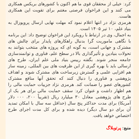
کرد: خیلی از محققان قوی ما هم اکنون با کشورهای بریکس همکاری
می کنند و این فراخوان فرصتی مغتنم برای تقویت این همکاری
هاست.
هرمزی نژاد در انتها اعلام نمود که مهلت نهایی ارسال پروپوزال به
بنیاد علم، ۱۰ تیر ۱۴۰۵ است.
به اجمال، وی در ارتباط با رویکرد این فراخوان توضیح داد: این برنامه
با نگاهی ماموریت گرا بدنبال راهکارهای پایدار برای چالش های
مشترک و جهانی است، به گونه ای که پروژه های منتخب بتوانند به
تحولات بنیادین و تأثیرگذاری بالا در سطح علم، فناوری و توانمندسازی
جامعه منجر شوند. بگفته رییس بنیاد ملی علم ایران، طرح های
ارسالی باید با بهره گیری از این ظرفیت های بین المللی، زمینه ساز
هم افزایی علمی و گسترش زیرساخت های مشترک شوند و اهداف
پژوهشی و فناوری را دنبال کنند که تحقق آنها منافع مشترک
کشورهای عضو را ضمانت کند. هرمزی نژاد جزییات حمایت مالی را
هم اظهار داشت و عنوان کرد: سقف حمایت مالی برای هر یک از
طرح های پژوهشی معادل ۳۰ میلیارد ریال (تقریباً ۲۰۰، ۰۰۰ دلار
آمریکا) برای مدت حداکثر پنج سال (حداقل سه سال با امکان تمدید
آن برای دو سال دیگر) دیده شده و برای کل مدت اجرای طرح
اختصاص خواهد یافت.
منبع:
پرتوبلاگ