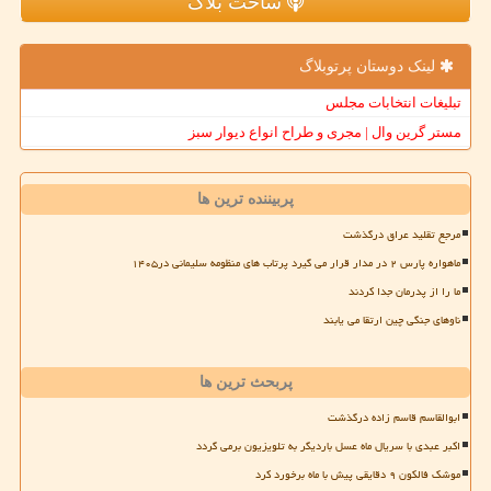
ساخت بلاگ
لینک دوستان پرتوبلاگ
تبلیغات انتخابات مجلس
مستر گرین وال | مجری و طراح انواع دیوار سبز
پربیننده ترین ها
مرجع تقلید عراق درگذشت
ماهواره پارس ۲ در مدار قرار می گیرد پرتاب های منظومه سلیمانی در۱۴۰۵
ما را از پدرمان جدا کردند
ناوهای جنگی چین ارتقا می یابند
پربحث ترین ها
ابوالقاسم قاسم زاده درگذشت
اکبر عبدی با سریال ماه عسل باردیگر به تلویزیون برمی گردد
موشک فالکون ۹ دقایقی پیش با ماه برخورد کرد