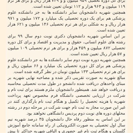
برای کل دوره تحصیل ۹۵۹ میلیون و و ۷۴۹ هزار ریال و برای هر ترم
۱۱۹ میلیون و ۹۶۳ هزار و ۱۱۲ تومان تعیین شده است.
همچنین شهریه دانشجویان سایر دانشکده ها به جز دانشکده علوم
پزشکی هم برای یک دوره تحصیلی یک میلیارد و ۱۷۲ میلیون و ۹۷۱
هزار ریال و به شکلی برای هر ترم تحصیلی ۱۴۶ میلیون و ۶۲۱ هزار
تعیین شده است.
بر این اساس شهریه دانشجویان دکتری نوبت دوم سال ۹۹ برای
رشته های علوم انسانی، حقوق و مدیریت و اقتصاد و برای کل دوره
تحصیلی ۸۷۲ میلیون و ۴۵۹ هزار و برای هر ترم تحصیلی ۱۰۹ میلیون
و ۵۷ هزار ریال تعیین شده است.
همچنین شهریه دوره نوبت دوم سایر دانشکده ها به جز دانشکده علوم
پزشکی هم برای کل دوره تحصیلی یک میلیارد و ۶۶ میلیون ریال و
برای هر ترم تحصیلی ۱۳۳ میلیون تومان در نظر گرفته شده است.
مبالغ شهریه به صورت تقریبی ذکر شده و مصاحبه نهایی شهریه بر
مبنای واحدهای دریافت شده دانشجو در طول مدت تحصیلی محاسبه
و دریافت خواهد شد. همینطور دانشجویان ملزم هستند برای ثبت نام و
شرکت در ارزیابی تخصصی دانشگاه فرم مخصوص تعهد پرداخت
شهریه یا هزینه تحصیل را تکمیل و هنگام ثبت نام بارگذاری کنند در
غیر این صورت مجاز به ثبت نام جهت شرکت در مرحله دوم در رشته
محلهای دوره های نوبت دوم پردیس دانشگاهی نخواهند بود.
بر این اساس به منظور رفاه حال دانشجویان ۳۵ درصد شهریه نیم
سال اول تحصیلی به صورت الکترونیکی از راه سامانه جامع آموزش
گلستان و هنگام ثبت نام غیر حضوری و الباقی شهریه حداکثر تا پیش