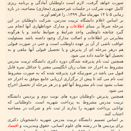
صورت خواهد گرفت، لازم است داوطلبان آمادگی و برنامه ریزی
کامل جهت شرکت در جلسات غیرحضوری (مجازی) مصاحبه، در بازه
زمانی ۵ تا ۱۴ مهرماه سال ۱۳۹۹، را فراهم آورند.
بر اساس اعلام دانشگاه تربیت مدرس، شرکت داوطلبان در این
مرحله صرفاً بر مبنای
اطلاعات
و مدارک خوداظهاری آنها انجام می
گیرد چنانچه داوطلبی واجد شرایط و ضوابط نباشد و یا هرگونه
مغایرتی در اطلاعات و اصالت مدارک وجود داشته باشد مسئولیت
عواقب ناشی از آن بر عهده داوطلب است و حتی در صورت قبولی
هم درهر مرحله ای از پذیرش و یا تحصیل قبولی آنها ملغی و به
تحصیل آنها خاتمه داده می شود.
همچنین ثبت نام پذیرفته شدگان دوره دکتری دانشگاه تربیت مدرس
مشروط به احراز حد نصاب زبان انگلیسی معتبر با حداقل نمره قابل
قبول می باشد در صورتیکه فرد پذیرفته شده که به صورت مشروط
ثبت نام می کند تا پیش از برگزاری ارزیابی جامع موفق به احراز حد
نصاب نشود ثبت نام مشروط آنها لغو و در هر مرحله از تحصیل اخراج
می شود.
همچنین پذیرش داوطلبان دوره های نوبت دوم و پردیس دانشگاه
تربیت مدرس مشروط به پرداخت شهریه است. داوطلبانی که
توانایی پرداخت شهریه را ندارند از ثبت نام و شرکت در مصاحبه
اجتناب کنند.
بر اساس تصمیم دانشگاه تربیت مدرس شهریه دانشجویان دکتری
برای پردیس ها در رشته های علوم انسانی، حقوق ومدیریت و
اقتصاد