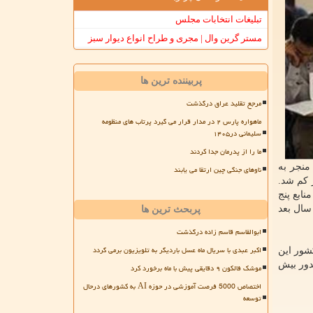
تبلیغات انتخابات مجلس
مستر گرین وال | مجری و طراح انواع دیوار سبز
پربیننده ترین ها
مرجع تقلید عراق درگذشت
ماهواره پارس ۲ در مدار قرار می گیرد پرتاب های منظومه
سلیمانی در۱۴۰۵
ما را از پدرمان جدا کردند
منجر به
ناوهای جنگی چین ارتقا می یابند
 منابع حتی المقدور کم شد.
ابع پنج
ز به سبب شرایط پاندمی کووید-۱۹ جهت اجرا از سال بعد
پربحث ترین ها
ابوالقاسم قاسم زاده درگذشت
اکبر عبدی با سریال ماه عسل باردیگر به تلویزیون برمی گردد
که از زمان اعلام رسمی اپیدمی کووید-۱۹ در کشور این
دور بیش
موشک فالکون ۹ دقایقی پیش با ماه برخورد کرد
اختصاص 5000 فرصت آموزشی در حوزه AI به کشورهای درحال
توسعه