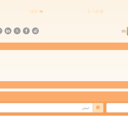
1121
/ 5
5.0
X
(0)