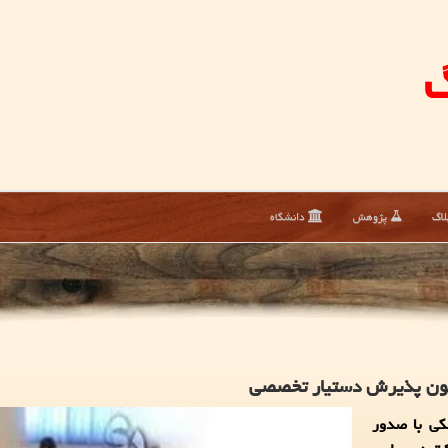
گ
لاگ
پژوهش
دانشگاه
مون پذیرش دستیار تخصصی
كی با صدور