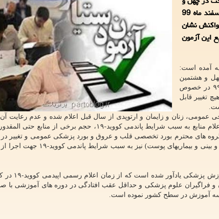
كت در چهل و
هشتمین دوره آزمون های پذیرش دستیار تخصصی در اسفند ماه 99
 واكنش نشان
بع این آزمون
یه آمده است:
هل و هشتمین
دوره آزمون های پذیرش دستیار تخصصی در اسفند ماه ۹۹ در خصوص
یچ تغییر قابل
ست.
 عمومی، زنان و زایمان و ارتوپدی از سال قبل اعلام شده و عدم رعایت آن 
مشکل حقوقی می شد. پس با توجه به وضعیت تاخیر در اعلام منابع به سبب شرایط پاندمی کووید-۱۹، حجم برخی از
رگروه های محترم بورد تخصصی قلب و عروق و بورد پزشکی عمومی و تغییر در من
درس مینور (پاتولوژی، فارماکولوژی، رادیولوژی، گوش-گلو و بینی و بیماریهای پوست) نی
و آموزش پزشکی یادآور شده است 
و فراگیران علوم پزشکی و حداقل عقب افتادگی در دوره های آموزشی با ص