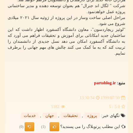
شرکت " لگال اند جنرال" هم بعنوان توسعه دهنده و مدیر ساختمانی
پروژه عمل خواهدنمود.
مراحل اصلی ساخت وساز در این پروژه از ژوئیه سال ۲۰۲۱ میلادی
شروع می شود.
"لوئیز ریچاردسون"، معاون دانشگاه آکسفورد اظهار داشت که این
ساختمان جدید امکاناتی برای آموزش و تحقیقات فراهم می آورد که
به دانشگاه آکسفورد امکان می دهد نسل جدیدی از دانشمندان را
تربیت کند که به ما کمک می کنند چالش های مهم جهانی را برطرف
نماییم.
منبع:
partoblog.ir
1399/07/30
13:30:34
1182
/ 5
5.0
تگهای خبر:
پروژه
,
تحقیقات
,
جهان
,
خدمات
این مطلب پرتوبلاگ را می پسندید؟
(0)
(1)