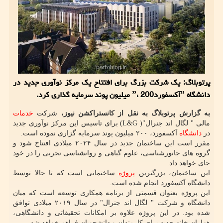
پرتوبلاگ: یك شركت بزرگ برای افتتاح یك مركز نوآوری جدید در
دانشگاه ˮآكسفوردˮ، 200 میلیون پوند سرمایه گذاری كرد.
به گزارش پرتوبلاگ به نقل از کانستراکشن نیوز،
شرکت
خدمات
مالی " لگال اند جنرال"( L&G) برای تاسیس این مرکز نوآوری جدید
در
دانشگاه
آکسفورد، ۲۰۰ میلیون پوند سرمایه گزاری نموده است.
مقرر است این ساختمان جدید در سال ۲۰۲۴ میلادی افتتاح شود و
گروه های جانورشناسی، علوم گیاهی و روانشناسی تجربی را در خود
جای خواهد داد.
این ساختمان، بزرگترین
پروژه
ساختمانی است که تا حالا توسط
دانشگاه آکسفورد انجام شده است.
این پروژه بعنوان قسمتی از برنامه همکاری توسعه است که میان
دانشگاه و شرکت " لگال اند جنرال" در سال ۲۰۱۹ میلادی توافق
شده بود. در این پروژه علاوه بر امکانات تحقیقاتی و دانشگاهی،
هزاران خانه جدید برای کارمندان و دانشجویان فراهم خواهد شد.