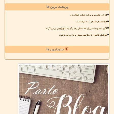
پربحث ترین ها
انرژی های نو و رشد تولید کشاورزی
ابوالقاسم قاسم زاده درگذشت
اکبر عبدی با سریال ماه عسل باردیگر به تلویزیون برمی گردد
موشک فالکون ۹ دقایقی پیش با ماه برخورد کرد
جدیدترین ها