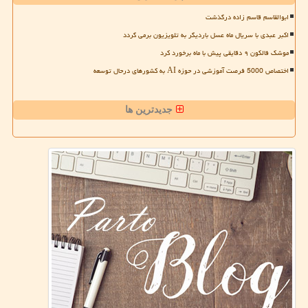
ابوالقاسم قاسم زاده درگذشت
اکبر عبدی با سریال ماه عسل باردیگر به تلویزیون برمی گردد
موشک فالکون ۹ دقایقی پیش با ماه برخورد کرد
اختصاص 5000 فرصت آموزشی در حوزه AI به کشورهای درحال توسعه
جدیدترین ها