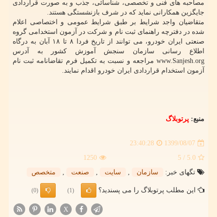
مصاحبه های فنی و تخصصی، شناسائی، جذب و به صورت قراردادی
جایگزین همکارانی نماید که در شرف بازنشستگی هستند.
متقاضیان واجد شرایط بر طبق شرایط عمومی و اختصاصی اعلام
شده در دفترچه راهنمای ثبت نام و شرکت در آزمون استخدامی گروه
صنعتی ایران خودرو، می توانند از تاریخ فردا ۸ تا ۱۸ آبان به درگاه
اطلاع رسانی سازمان سنجش آموزش کشور به آدرس
www.Sanjesh.org مراجعه و نسبت به تکمیل فرم تقاضانامه ثبت نام
آزمون استخدام قراردادی ایران خودرو اقدام نمایند.
منبع:
پرتوبلاگ
1399/08/07
23:40:28
1250
/ 5
5.0
تگهای خبر:
سازمان
,
سایت
,
صنعت
,
متخصص
این مطلب پرتوبلاگ را می پسندید؟
(0)
(1)
X