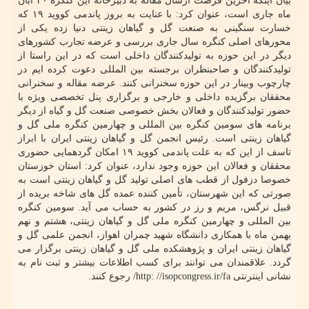
بیان اینکه آخرین فرصت ارسال مقاله به دبیرخانه این کنگره ۳۰ آبان
ماه جاری است، عنوان کرد: با عنایت به بروز پاندمی کووید ۱۹ که
خسارت سنگینی به صنعت گل و گیاهان زینتی دنیا زده یکی از
محورهای اصلی کنگره سال جاری بررسی و عرضه تجارب کشورهای
دیگر در این حوزه به تولیدکنندگان داخلی است که در این راستا از
تولیدکنندگان و صاحبنظران برجسته بین المللی دعوت کرده ایم در
چارچوب وبینار در این حوزه سخنرانی کنند. عرضه مقاله و سخنرانی
محققان برگزیده داخلی و خارجی و برگزاری پنل تخصصی ویژه با
حضور تولیدکنندگان و فعالان بخش خصوصی صنعت گل و گیاه از دیگر
برنامه های سومین کنگره بین المللی و چهارمین کنگره ملی گل و
گیاهان زینتی است. رئیس انجمن گل و گیاهان زینتی ایران با ابراز
تاسف از این که به علت پاندمی کووید ۱۹ امکان گردهمایی حضوری
محققان و فعالان این حوزه وجود ندارد، عنوان کرد: استان خوزستان
خصوصا دزفول از قطب های اصلی تولید گل و گیاهان زینتی است به
صورتی که این شهرستان، تأمین کننده عمده گل های شاخه بریده از
قبیل نرگس، مریم و رز در کشور به حساب می آید. سومین کنگره
بین المللی و چهارمین کنگره ملی گل و گیاهان زینتی، هشتم و نهم
بهمن ماه با همکاری دانشگاه شهید چمران اهواز، انجمن علمی گل و
گیاهان زینتی ایران و پژوهشکده ملی گل و گیاهان زینتی برگزار می
گردد. علاقمندان می توانند برای کسب اطلاعات بیشتر و ثبت نام به
نشانی اینترنتی http: //isopcongress.ir/fa/ رجوع کنند.