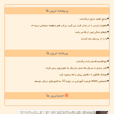
پربیننده ترین ها
مرجع تقلید عراق درگذشت
ماهواره پارس ۲ در مدار قرار می گیرد پرتاب های منظومه سلیمانی در۱۴۰۵
ناوهای جنگی چین ارتقا می یابند
ما را از پدرمان جدا کردند
پربحث ترین ها
ابوالقاسم قاسم زاده درگذشت
اکبر عبدی با سریال ماه عسل باردیگر به تلویزیون برمی گردد
موشک فالکون ۹ دقایقی پیش با ماه برخورد کرد
اختصاص 5000 فرصت آموزشی در حوزه AI به کشورهای درحال توسعه
جدیدترین ها