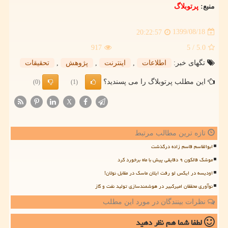
منبع:
پرتوبلاگ
1399/08/18
20:22:57
917
/ 5
5.0
تگهای خبر:
اطلاعات
,
اینترنت
,
پژوهش
,
تحقیقات
این مطلب پرتوبلاگ را می پسندید؟
(0)
(1)
X
تازه ترین مطالب مرتبط
ابوالقاسم قاسم زاده درگذشت
موشک فالکون ۹ دقایقی پیش با ماه برخورد کرد
اودیسه در ایکس لو رفت ایلان ماسک در مقابل نولان!
نوآوری محققان امیرکبیر در هوشمندسازی تولید نفت و گاز
نظرات بینندگان در مورد این مطلب
لطفا شما هم
نظر دهید