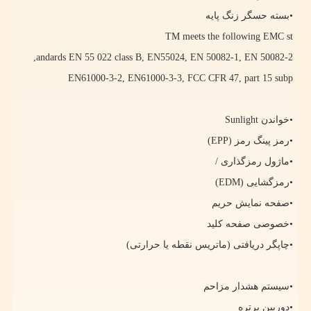
•بسته حسگر زنگ پایه
TM meets the following EMC st
,
andards EN 55 022 class B, EN55024, EN 50082-1, EN 50082-2
EN61000-3-2, EN61000-3-3, FCC CFR 47, part 15 subp
•خواندن
Sunlight
•رمز پینگ رمز (
EPP
)
•ماژول رمزگذاری /
•رمزگشایی (
EDM
)
•صفحه نمایش حریم
•خصوصی صفحه کلید
•چاپگر دریافتی (ماتریس نقطه یا حرارتی)
•سیستم هشدار مزاحم
•دوربین پرتره