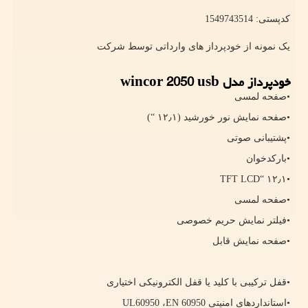
کدپستی: 1549743514
یک نمونه از خودپرداز های وارداتی توسط شرکت
خودپرداز مدل
wincor 2050 usb
•صفحه لمسی
•صفحه نمایش نور خورشید (۱۲٫۱ “)
•پشتیبانی صوتی
•بارکدخوان
TFT LCD
•۱۲٫۱ “
•صفحه لمسی
•فیلتر نمایش حریم خصوصی
•صفحه نمایش قابل
•قفل ترکیبی با کلید یا قفل الکترونیکی اختیاری
•استانداردهای امنیتی
EN 60950
،
UL60950