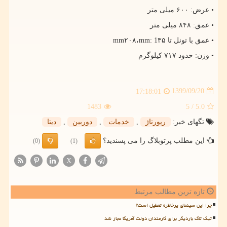
• عرض: ۶۰۰ میلی متر
• عمق: ۸۴۸ میلی متر
• عمق با تونل تا ۳۵
mm: 1
،۲۰۸
mm
• وزن: حدود ۷۱۷ کیلوگرم
1399/09/20
17:18:01
1483
/ 5
5.0
تگهای خبر:
رپورتاژ
,
خدمات
,
دوربین
,
دیتا
این مطلب پرتوبلاگ را می پسندید؟
(0)
(1)
X
تازه ترین مطالب مرتبط
چرا این سینمای پرخاطره تعطیل است؟
تیک تاک باردیگر برای کارمندان دولت آمریکا مجاز شد