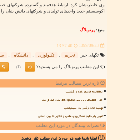
وی خاطرنشان کرد: ارتباط هدفمند و گسترده شرکتهای خصو
اکوسیستم جدید واحدهای تولیدی و شرکتهای دانش بنیان را د
منبع:
پرتوبلاگ
1399/09/23
13:57:40
تگهای خبر:
تحریم
,
تكنولوژی
,
دانشگاه
,
سا
این مطلب پرتوبلاگ را می پسندید؟
(1)
تازه ترین مطالب مرتبط
ابوالقاسم قاسم زاده درگذشت
رادار مخصوص بررسی ماهیچه های بدن ابداع شد
تهدید خاله نرگس به اسیدپاشی
تغییر پارادایم همکاریهای علمی و فناورانه بین المللی
نظرات بینندگان در مورد این مطلب
لطفا شما هم
در مورد این مطلب
نظر دهید