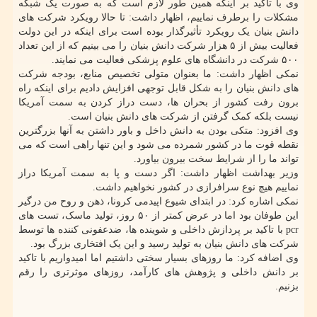
وی با تاکید بر اینکه همین طور لازم است که به صورت یک شبکه
مشکلات را برطرف نماییم، اظهار داشت: تا حالا رویکرد شرکت های
دانش بنیان یک رویکرد تأثیرگذار بوده است برای اینکه در این دولت
فعالیت بیش از ۵ هزار شرکت دانش بنیان را می بینیم که از این تعداد
۵۰۰ شرکت در دانشگاه های علوم پزشکی فعالیت می نمایند.
نمکی اظهار داشت: ما بعنوان متولی تخصیص منابع، بودجه شرکت
های دانش بنیان را به شکل قابل توجهی افزایش دادیم برای اینکه راه
برون رفت کشور از بحران ها، دست دراز کردن به سمت آمریکا
نیست بلکه کمک گرفتن از شرکت های دانش بنیان است.
وی افزود: متکی بودن به دانش داخل و باور داشتن به آنها بزرگترین
نقطه قوت ما در کشور شمرده می شود و این تنها راهی است که می
تواند ما را از شرایط سخت بیرون بیاورد.
وزیر بهداشت اظهار داشت: اگر دست و پا به سمت آمریکا دراز
نماییم هیچ نوع سرافرازی در کشور نخواهیم داشت.
نمکی اشاره کرد: در ابتدای شیوع اپیدمی کرونا، ذهن و روح من درگیر
این طوفان بود اما در عرض کمتر از ۵۰ روز، تولید ماسک، تست های
pcr با تاکید بر پردازش داخلی و شوینده ها، ضدعفونی کننده ها توسط
شرکت های دانش بنیان به تولید رسید و این یک افتخاری بزرگ بود.
وی اضافه کرد: ما روزهای بسیار سختی داشتیم اما امیدواریم با تاکید
بر دانش داخلی و پژوهش های کارآمد، روزهای موثرتری را رقم
بزنیم.