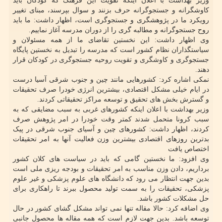
وزیر بهداشت با اعلان اینکه تقویت این فرهنگ که کودکان باید
کاوشگرانه و جستجوگرانه حرف بزنند و سوال بپرسند، مبنای تغییر
رویکرد ما در پژوهشگری و جستجوگری است، اظهار داشت: ما باید
روح جستجوگرانه و مطالبه گری را از دوران مدرسه آغاز نماییم.
وی اظهار داشت: این نخستین تقاضای ما از همه مسئولان و
سیاستگذاران نظام کشور است که مدرسه را تبدیل به نخستین پایگاه
جستجوگری و کاوشگری و تقویت روحیه جستجوگری در کودکان قرار
دهند.
نمکی اشاره کرد: کشورهایی مانند چین و جنوب شرقی آسیا درست
در ایام خیلی مشکل اقتصادی، بیشترین انرژی خودرا صرف تحقیقات
و گسترش بخش های تحقیق و توسعه مراکز تحقیقاتی کردند.
وزیر بهداشت با اعلان اینکه کشورهای غربی به سبب مضایقی که به
سبب کرونا متحمل شدند کمتر وقت خودرا در امر پژوهش صرف
کردند، اظهار داشت: کشورهای چین و آسیای جنوب شرقی در پیک
بدترین روزهای اقتصادی بیشترین وزن فعالیت آنها به امر تحقیقات
اختصاص یافت
وی افزود: ما نخستین گامی که باید در سیاست های کلان کشور
برداریم، دادن وزن مناسب به امر تحقیقات و بودجه ریزی ملی است
بدین جهت انتظار می رود که دانشگاه های علوم پزشکی و غیر علوم
پزشکی، تحقیقات را به سمت تولید محصول ببرند تا راهکاری برای
حل مشکلات کشور باشد.
وی اضافه کرد: حالا مقاله تنها نمی تواند مشکل گشای کشور در حال
توسعه باشد. بدین جهت لازم است که همه مقاله ها محصول جانبی