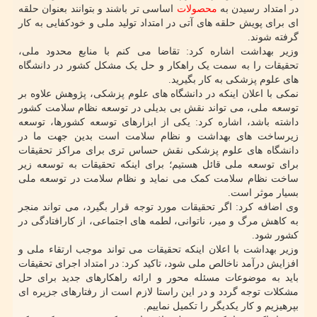
در امتداد رسیدن به
محصولات
اساسی تر باشند و بتوانند بعنوان حلقه
ای برای پویش حلقه های آتی در امتداد تولید ملی و خودکفایی به کار
گرفته شوند.
وزیر بهداشت اشاره کرد: تقاضا می کنم با منابع محدود ملی،
تحقیقات را به سمت یک راهکار و حل یک مشکل کشور در دانشگاه
های علوم پزشکی به کار بگیرید.
نمکی با اعلان اینکه در دانشگاه های علوم پزشکی، پژوهش علاوه بر
توسعه ملی، می تواند نقش بی بدیلی در توسعه نظام سلامت کشور
داشته باشد، اشاره کرد: یکی از ابزارهای توسعه کشورها، توسعه
زیرساخت های بهداشت و نظام سلامت است بدین جهت ما در
دانشگاه های علوم پزشکی نقش حساس تری برای مراکز تحقیقات
برای توسعه ملی قائل هستیم؛ برای اینکه تحقیقات به توسعه زیر
ساخت نظام سلامت کمک می نماید و نظام سلامت در توسعه ملی
بسیار موثر است.
وی اضافه کرد: اگر تحقیقات مورد توجه قرار بگیرد، می تواند منجر
به کاهش مرگ و میر، ناتوانی، لطمه های اجتماعی، از کارافتادگی در
کشور شود.
وزیر بهداشت با اعلان اینکه تحقیقات می تواند موجب ارتقاء ملی و
افزایش درآمد ناخالص ملی شود، تاکید کرد: در امتداد اجرای تحقیقات
باید به موضوعات مسئله محور و ارائه راهکارهای جدید برای حل
مشکلات توجه گردد و در این راستا لازم است از رفتارهای جزیره ای
بپرهیزیم و کار یکدیگر را تکمیل نماییم.