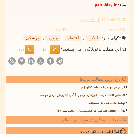
منبع:
partoblog.ir
1399/09/26
13:25:25
786
/ 5
5.0
تگهای خبر:
آنلاین
,
اقتصاد
,
پروژه
,
پزشكی
این مطلب پرتوبلاگ را می پسندید؟
(0)
(1)
X
تازه ترین مطالب مرتبط
انرژی های نو و رشد تولید کشاورزی
اختصاص 5000 فرصت آموزشی در حوزه AI به کشورهای درحال توسعه
تهدید خاله نرگس به اسیدپاشی
نوآوری محققان امیرکبیر در هوشمندسازی تولید نفت و گاز
نظرات بینندگان در مورد این مطلب
لطفا شما هم
نظر دهید