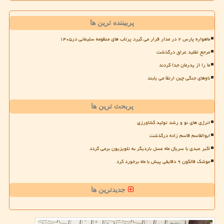
پربیننده ترین ها
ماهواره پارس ۲ در مدار قرار می گیرد پرتاب های منظومه سلیمانی در۱۴۰۵
مرجع تقلید عراق درگذشت
ما را از پدرمان جدا کردند
ناوهای جنگی چین ارتقا می یابند
پربحث ترین ها
انرژی های نو و رشد تولید کشاورزی
ابوالقاسم قاسم زاده درگذشت
اکبر عبدی با سریال ماه عسل باردیگر به تلویزیون برمی گردد
موشک فالکون ۹ دقایقی پیش با ماه برخورد کرد
جدیدترین ها