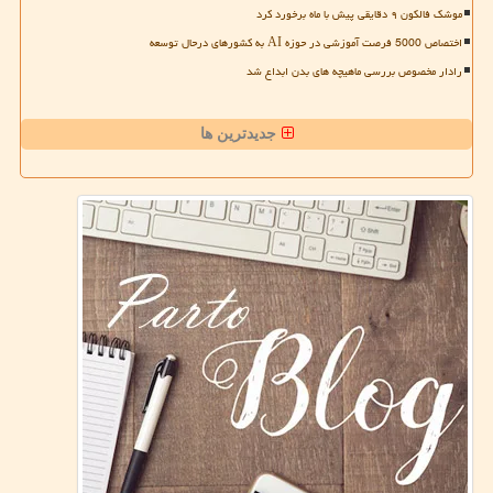
موشک فالکون ۹ دقایقی پیش با ماه برخورد کرد
اختصاص 5000 فرصت آموزشی در حوزه AI به کشورهای درحال توسعه
رادار مخصوص بررسی ماهیچه های بدن ابداع شد
جدیدترین ها