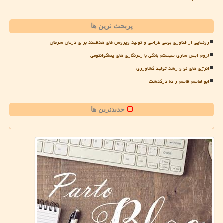
پربحث ترین ها
رونمایی از فناوری بومی طراحی و تولید ویروس های هدفمند برای درمان سرطان
لزوم ایمن سازی سیستم بانکی با رمزنگاری های پساکوانتومی
انرژی های نو و رشد تولید کشاورزی
ابوالقاسم قاسم زاده درگذشت
جدیدترین ها