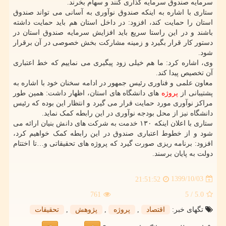
سرمایه صندوق سرمایه گذاری کنند و سهام بخرند.
ستاری با اشاره به اینکه صندوق نوآوری به آسانی می تواند صندوق
استان را حمایت کند، افزود: در داخل استان هم باید حمایت داشته
باشند و در این راستا سریع باید افزایش سرمایه صندوق استان در
دستور کار قرار بگیرد و زمینه مشارکت بخش خصوصی در آن برقرار
شود.
وی، اشاره کرد: ما هم خیلی زود پیگیری می نماییم که خط اعتباری
آن تخصیص پیدا کند.
معاون علمی و فناوری رئیس جمهور در ادامه سخنان خود با اشاره به
پشتیبانی از
پروژه
های دانشگاه های استان، اظهار داشت: همین طور
مراکز نوآوری مورد حمایت قرار می گیرد و انتظار این بوده که رئیس
دانشگاه نیز از محل بودجه نوآوری در این رابطه کمک نماید.
ستاری با اعلان اینکه ۱۳۰ خدمت به شرکت های دانش بنیان ارائه می
شود و از خطوط اعتباری صندوق در این رابطه کمک خواهیم کرد،
افزود: برنامه ریزی صورت گیرد که پروژه های تحقیقاتی و…تا اختتام
دولت به پایان برسند.
1399/10/03
21:51:52
761
/ 5
5.0
تگهای خبر:
اقتصاد
,
پروژه
,
پژوهش
,
تحقیقات