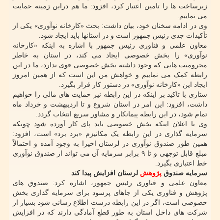
زیرساخت ها را تامین اعتبار کرد، افزود: ما هم دراین زمینه حمایت
می نماییم.
وی در ادامه سخنان خود، بیان داشت: بحث «کارخانه نوآوری» یکی از
تأکیدات جدی رئیس جمهور است و در استانها باید ایجاد شود.
معاون علمی و فناوری رئیس جمهور با اشاره به اینکه «کارخانه
نوآوری» را بخش خصوصی ایجاد می کند، در استان به خاطر
محرومیت هایی که وجود داشته بخش خصوصی قوی ندارد، ما در این
رابطه کمک می نماییم و خواهش من این است که از همین امروز
ایجاد این «کارخانه نوآوری» در دستور کار قرار بگیرد.
ستاری با تاکید بر اینکه در این رابطه نیز حمایت های مالی را خواهیم
داشت، افزود: این امر در استان شروع و تا اردیبهشت و خرداد ماه
تمام شود، در این رابطه پیمانکار و مشاور سریع انتخاب گردد.
وی با اعلان اینکه بخش خصوصی باید پای کار آورده شود چونکه
سرمایه گذاری در این رابطه یک مکانیزم «برد برد» است، افزود:
همین طور صندوق نوآوری در لرستان اخیرا به وجود آمده و احتمالاً
مبلغ قابل توجهی و تا ۹ برابر سرمایه آن می تواند از صندوق نوآوری
خط اعتباری بگیرد.
سرمایه صندوق
پژوهش
لرستان افزایش پیدا کند
معاون علمی و فناوری رئیس جمهور، اشاره کرد: صندوق های
پژوهش و فناوری یکی از جاهای پرسود برای سرمایه گذاری بخش
خصوصی است، اگر در این رابطه درست اطلاع رسانی شود بسیار از
شرکت های داخل استان به طور قطع آمادگی دارند که در افزایش