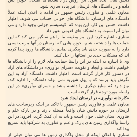
دانش بنیان ایجاد شود، این روش در دانشگاه ها امتحان خودرا پس
داده و در دانشگاه های لرستان نیز پیاده سازی شود.
معاون علمی و فناوری رئیس جمهور در ادامه با اعلان اینکه عملاً
دانشگاه های لرستان، دانشگاه های جوانی حساب می شوند، اظهار
داشت: حسن این کار، این بوده که اکوسیستم جوانی وجود دارد و می
توان آنرا نسبت به دانشگاه های قدیمی تغییر داد.
ستاری، اشاره کرد: این امر وظیفه ما را هم سنگین می کند که این
حمایت ها را داشته باشیم، حوزه هایی که لرستان در آنها مزیت نسبی
دارد را به صورت جدی باید پیگیری نماییم، دانشگاه ها ورود پیدا کرده
اند که مشکلات جدی در استانها را حل کنند.
وی با اشاره به اینکه در این راستا حمایت های لازم را از دانشگاه ها
خواهیم داشت و ایجاد و تقویت «سرای نوآوری» در دانشگاه های آزاد
در دستور کار قرار گرفته است، اظهار داشت: دانشگاه آزاد به این
نگرش باید برسد که با پول شهریه نمی تواند دانشگاه را اداره کند،
نیاز دارد که منابع دیگری را داشته باشد و «سرای نوآوری» در این
رابطه مورد توجه قرار گرفته است.
«کارخانه نوآوری» در لرستان ایجاد شود
معاون علمی و فناوری رئیس جمهور با تاکید بر اینکه زیرساخت های
لرستان در حوزه دانش بنیان واقعاً مسئله دارند و در پارک علم و
فناوری استان خیلی جوان است و باید به آن کمک گردد، افزود: در این
راستا واگذاری زمین های پارک و علم و فناوری به شرکتها باید تسریع
پیدا کند.
ستاری با اعلان اینکه از محل واگذاری زمین ها می توان خیلی از