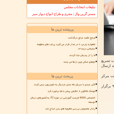
تبلیغات انتخابات مجلس
مستر گرین وال | مجری و طراح انواع دیوار سبز
پربیننده ترین ها
مرجع تقلید عراق درگذشت
ماهواره پارس ۲ در مدار قرار می گیرد پرتاب های منظومه
سلیمانی در۱۴۰۵
ما را از پدرمان جدا کردند
ت تسریع
ناوهای جنگی چین ارتقا می یابند
ه ارسال
رنتی بوسیله سایت مرکز
پربحث ترین ها
اکبر عبدی با سریال ماه عسل باردیگر به تلویزیون برمی گردد
برمبنای اعلام مرکز سنجش آموزش پزشکی؛ سی و هشتمین دوره آزمون پذیرش دستیاری فوق تخصصی در روز پنجشنبه ۲ بهمن ماه ۹۹ برگزار
موشک فالکون ۹ دقایقی پیش با ماه برخورد کرد
اختصاص 5000 فرصت آموزشی در حوزه AI به کشورهای درحال
توسعه
رادار مخصوص بررسی ماهیچه های بدن ابداع شد