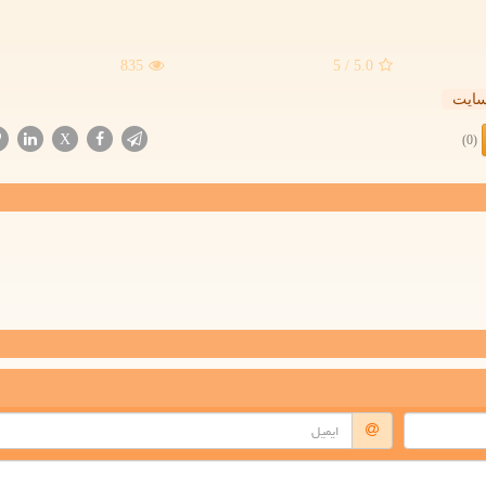
835
/ 5
5.0
ایت
X
(0)