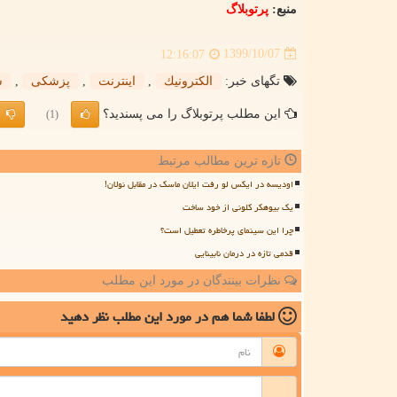
منبع:
پرتوبلاگ
1399/10/07
12:16:07
تگهای خبر:
الكترونیك
,
اینترنت
,
پزشكی
,
س
این مطلب پرتوبلاگ را می پسندید؟
(1)
تازه ترین مطالب مرتبط
اودیسه در ایکس لو رفت ایلان ماسک در مقابل نولان!
یک بیوهکر کلونی از خود ساخت
چرا این سینمای پرخاطره تعطیل است؟
قدمی تازه در درمان نابینایی
نظرات بینندگان در مورد این مطلب
لطفا شما هم
در مورد این مطلب
نظر دهید