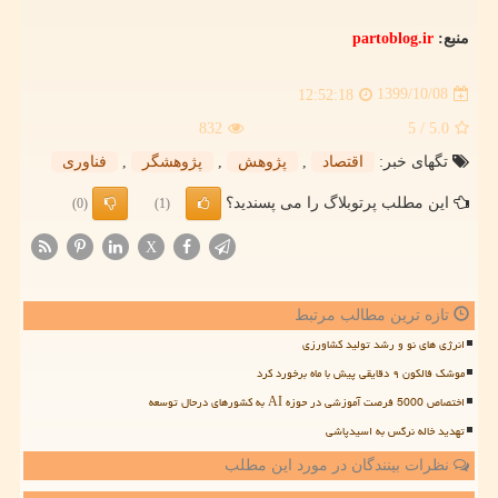
منبع:
partoblog.ir
1399/10/08
12:52:18
832
/ 5
5.0
تگهای خبر:
اقتصاد
,
پژوهش
,
پژوهشگر
,
فناوری
این مطلب پرتوبلاگ را می پسندید؟
(0)
(1)
X
تازه ترین مطالب مرتبط
انرژی های نو و رشد تولید کشاورزی
موشک فالکون ۹ دقایقی پیش با ماه برخورد کرد
اختصاص 5000 فرصت آموزشی در حوزه AI به کشورهای درحال توسعه
تهدید خاله نرگس به اسیدپاشی
نظرات بینندگان در مورد این مطلب