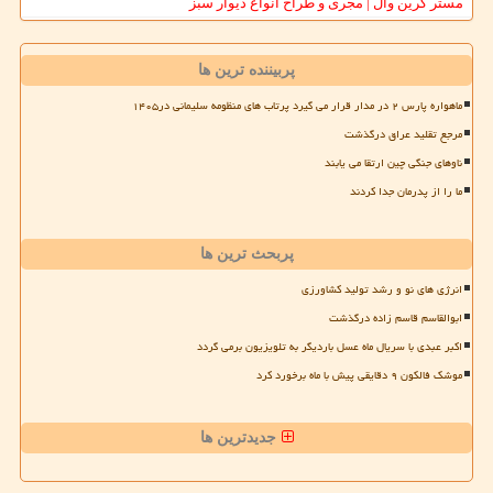
مستر گرین وال | مجری و طراح انواع دیوار سبز
پربیننده ترین ها
ماهواره پارس ۲ در مدار قرار می گیرد پرتاب های منظومه سلیمانی در۱۴۰۵
مرجع تقلید عراق درگذشت
ناوهای جنگی چین ارتقا می یابند
ما را از پدرمان جدا کردند
پربحث ترین ها
انرژی های نو و رشد تولید کشاورزی
ابوالقاسم قاسم زاده درگذشت
اکبر عبدی با سریال ماه عسل باردیگر به تلویزیون برمی گردد
موشک فالکون ۹ دقایقی پیش با ماه برخورد کرد
جدیدترین ها