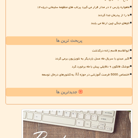
ماهواره پارس ۲ در مدار قرار می گیرد پرتاب های منظومه سلیمانی در۱۴۰۵
ما را از پدرمان جدا کردند
ناوهای جنگی چین ارتقا می یابند
پربحث ترین ها
ابوالقاسم قاسم زاده درگذشت
اکبر عبدی با سریال ماه عسل باردیگر به تلویزیون برمی گردد
موشک فالکون ۹ دقایقی پیش با ماه برخورد کرد
اختصاص 5000 فرصت آموزشی در حوزه AI به کشورهای درحال توسعه
جدیدترین ها