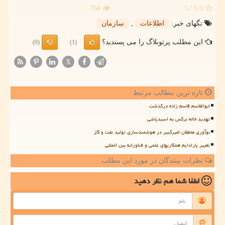
764
/ 5
5.0
تگهای خبر:
اطلاعات
,
سازمان
این مطلب پرتوبلاگ را می پسندید؟
(0)
(1)
X
تازه ترین مطالب مرتبط
ابوالقاسم قاسم زاده درگذشت
تهدید خاله نرگس به اسیدپاشی
نوآوری محققان امیرکبیر در هوشمندسازی تولید نفت و گاز
تغییر پارادایم همکاریهای علمی و فناورانه بین المللی
نظرات بینندگان در مورد این مطلب
لطفا شما هم
نظر دهید