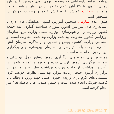
دریافت نمایند داوطلبانی که وضعیت بومی بودن خویش را در بازه
زمانی ۲ مهر تا ۲۹ آبان اعلام نکرده اند در زمان دریافت کارت
میتوانند
اطلاعات
خویش را ویرایش کرده و وضعیت خویش را
مشخص کنند.
طبق اعلام
سازمان
سنجش آموزش کشور، هماهنگی های لازم با
استانداری های سراسر کشور، شورای سیاست گذاری ائمه جمعه
کشور، وزارت راه و شهرسازی، وزارت نفت، وزارت نیرو، سازمان
اورژانس کشور، معاونت بهداشت وزارت بهداشت، معاونت امنیتی و
انتظامی وزارت کشور، پلیس راهنمایی و رانندگی، سازمان آتش
نشانی، شرکت واحد اتوبوسرانی، سازمان بهزیستی، برای برگزاری
این آزمون انجام شده است.
همینطور برای حوزه های برگزاری آزمون دستورالعمل بهداشتی و
ضوابط برگزاری آزمون ارسال شده و حوزه ها توجیه شده اند.
نآظرین بهداشت از جانب وزارت بهداشت قبل، حین و پس از
برگزاری آزمون جهت رعایت موارد بهداشتی نظارت خواهند کرد.
پیشبینی های لازم برای ورودی حوزه اصلی جهت ورود داوطلبان با
فاصله فیزیکی انجام شده است و چینش صندلی ها با فاصله ۱.۵ متر
انجام گرفته است.
1399/10/11
18:43:26