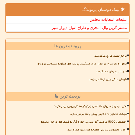
لینک دوستان پرتوبلاگ
تبلیغات انتخابات مجلس
مستر گرین وال | مجری و طراح انواع دیوار سبز
پربیننده ترین ها
مرجع تقلید عراق درگذشت
ماهواره پارس ۲ در مدار قرار می گیرد پرتاب های منظومه سلیمانی در۱۴۰۵
ما را از پدرمان جدا کردند
ناوهای جنگی چین ارتقا می یابند
پربحث ترین ها
اکبر عبدی با سریال ماه عسل باردیگر به تلویزیون برمی گردد
موشک فالکون ۹ دقایقی پیش با ماه برخورد کرد
اختصاص 5000 فرصت آموزشی در حوزه AI به کشورهای درحال توسعه
رادار مخصوص بررسی ماهیچه های بدن ابداع شد