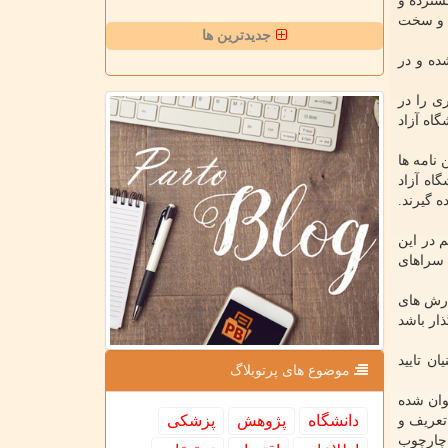
سترده و
ی و سخت
جدیدترین ها
ده و در
ی را در
اه آزاد
نامه ها
اه آزاد
ه گیرند.
 در این
 سراهای
ارش های
ذار باشد
ن تایید
موضوع های پرتوبلاگ
وان شده
دانشگاه
پژوهش
پزشكی
ه جامع بازار فناوری است که در دیماه سال ۹۸ ابلاغ گردیده و برپایه آن ۱۰ مدل تعریف و
چارچوب