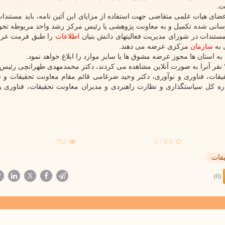
اعضای هیات علمی متقاضی جهت استفاده از مزایای این آئین نامه، باید مستند
 های شماره ۱ و۲ که قبلا اطلاع رسانی شده تکمیل و به معاونت پژوهشی یا رئیس مرکز رشد واحد مربوطه ت
مستندات در شورای مدیریت فعالیتهای دانش بنیان
اطلاعات
را طبق فرمت عر
 به
سازمان
مرکزی عرضه می دهند.
ه استان ها مجوز عرضه مشوق ها یا سایر موارد را ابلاغ خواهد نمود.
بر اساس اعلام دانشگاه آزاد، در این وبینار که بیشتر از ۷۰۰ نفر آنرا به صورت آنلاین مشاهده می کردند، دکتر محمدمهدی طهرانچی
حقیقات، فناوری و نوآوری، دکتر وحید ضرغامی قائم مقام معاونت تحقیقات و ف
ه کل سیاستگذاری و نظارت راهبردی و مدیران معاونت تحقیقات، فناوری و
792
/ 5
0.0
قات
X
(0)