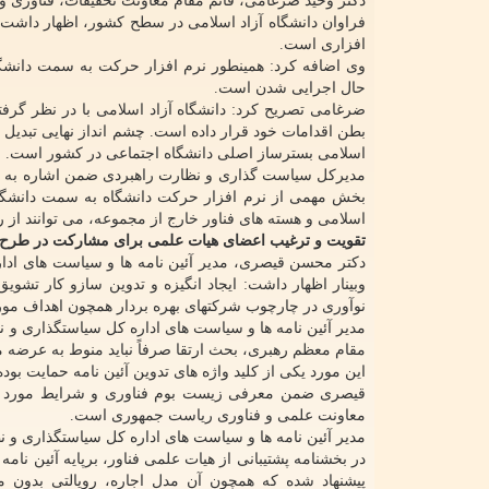
دکتر وحید ضرغامی، قائم مقام معاونت تحقیقات، فناوری و 
فراوان دانشگاه آزاد اسلامی در سطح کشور، اظهار داشت:
افزاری است.
وی اضافه کرد: همینطور نرم افزار حرکت به سمت دانشگاه
حال اجرایی شدن است.
ضرغامی تصریح کرد: دانشگاه آزاد اسلامی با در نظر گرفت
بطن اقدامات خود قرار داده است. چشم انداز نهایی تبدیل
اسلامی بسترساز اصلی دانشگاه اجتماعی در کشور است.
مدیرکل سیاست گذاری و نظارت راهبردی ضمن اشاره به تدوین
بخش مهمی از نرم افزار حرکت دانشگاه به سمت دانشگاه
اسلامی و هسته های فناور خارج از مجموعه، می توانند از را
تقویت و ترغیب اعضای هیات علمی برای مشارکت در طرح ه
دکتر محسن قیصری، مدیر آئین نامه ها و سیاست های ادار
وبینار اظهار داشت: ایجاد انگیزه و تدوین سازو کار تش
نوآوری در چارچوب شرکتهای بهره بردار همچون اهداف مورد
مدیر آئین نامه ها و سیاست های اداره کل سیاستگذاری و 
مقام معظم رهبری، بحث ارتقا صرفاً نباید منوط به عرضه مقال
این مورد یکی از کلید واژه های تدوین آئین نامه حمایت بود
قیصری ضمن معرفی زیست بوم فناوری و شرایط مورد تایید
معاونت علمی و فناوری ریاست جمهوری است.
مدیر آئین نامه ها و سیاست های اداره کل سیاستگذاری و 
پیشنهاد شده که همچون آن مدل اجاره، رویالتی بدون 