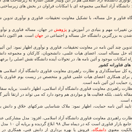
نوآوری دانشگاه آزاد اسلامی هم در این وبینار ضمن اشاره به زیرساخت های گ
 دانشگاه آزاد اسلامی مجموعه ای با امکانات فراوان در بخش های زیرساخت
 فناور و حل مساله، با تشکیل معاونت تحقیقات، فناوری و نوآوری تدوین ش
ن تغییرات مهم و بنیادی در آموزش و
پژوهش
در جهان، مساله فناوری و نوآور
 شدن به بزرگترین دانشگاه حل مساله و اجتماعی در
جهان
است. هم اکنون دانشگ
 چند آئین نامه در معاونت تحقیقات، فناوری و نوآوری اظهار نمود: این آئین 
 حل مساله است. اعضای هیات علمی، دانشجویان، کارکنان و مجموعه دانشگ
ه امکانات موجود و آئین نامه ها، در تحولات آینده دانشگاه نقش اصلی را برعهد
ای فناورانه کشور
ه کل سیاستگذاری و نظارت راهبردی معاونت فناوری دانشگاه آزاد اسلامی هم
ویق برای همکاری اعضای هیات علمی فناور و متخصص در زیست بوم فناوری یا
 حمایت این آئین نامه است.
نظارت راهبردی معاونت فناوری دانشگاه آزاد اسلامی، اظهار داشت: برپایه سف
ه باشد، بلکه فعالیت ها و مواردی هم وجود دارد که می تواند در ارتقا تأثیر گ
ه است.
 آئین نامه حمایت، اظهار نمود: ملاک شناسایی شرکتهای خلاق و دانش بنیا
نظارت راهبردی معاونت فناوری دانشگاه آزاد اسلامی، افزود: مدل مشارکتی عن
در بخشنامه پشتیبانی از هیات علمی فناور، برپایه آئین نام
مالکیت معنوی
دانشگاه
، فروش یا بهره برداری از دانش فنی، همکاری در 