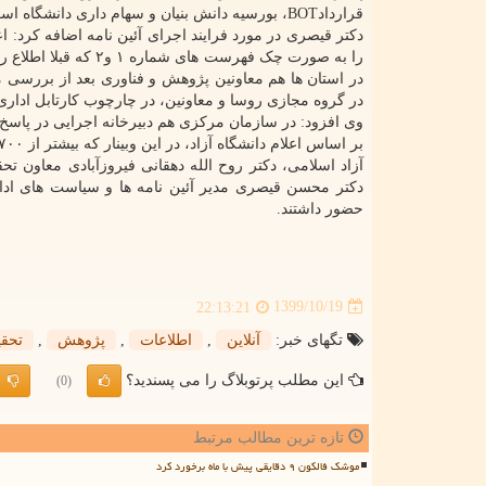
قراردادBOT، بورسیه دانش بنیان و سهام داری دانشگاه است.
دکتر قیصری در مورد فرایند اجرای آئین نامه اضافه کرد: 
را به صورت چک فهرست
در استان ها هم معاونین پژوهش و فناوری بعد از بررسی 
در گروه مجازی روسا و معاونین، در چارچوب کارتابل اداری
وی افزود: در سازمان مرکزی هم دبیرخانه اجرایی در پاسخ ب
آزاد اسلامی، دکتر روح الله دهقانی فیروزآبادی معاون ت
دکتر محسن قیصری مدیر آئین نامه ها و سیاست های ادار
حضور داشتند.
1399/10/19
22:13:21
تگهای خبر:
آنلاین
,
اطلاعات
,
پژوهش
,
تحقی
این مطلب پرتوبلاگ را می پسندید؟
(0)
تازه ترین مطالب مرتبط
موشک فالکون ۹ دقایقی پیش با ماه برخورد کرد