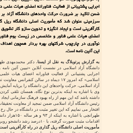
اجرایی پشتیبانی از فعالیت فناورانه اعضای هیات علمی دا
ضمن تاکید بر ضرورت حرکت واحدهای دانشگاه آزاد بر م
سرزمینی عنوان شد که مأموریت اصلی دانشگاه ریل گذ
کارآفرینی است و ایجاد انگیزه و تدوین سازو کار تشویق 
اعضای هیات علمی فناور و متخصص در زیست بوم فناوری
نوآوری در چارچوب شرکتهای بهره بردار همچون اهداف 
این آئین نامه است.
به گزارش پرتوبلاگ به نقل از ایسنا
، دکتر محمدمهدی طه
دانشگاه آزاد اسلامی در نشست آنلاین «تبیین آئین نامه 
اجرایی پشتیبانی از فعالیت فناورانه اعضای هیات علمی 
اسلامی» که امروز ۱۷ دیماه در سالن کنف
آزاد اسلامی، حرکت واحدهای این دانشگاه را برپایه آما
وی با اشاره به اینکه بدترین نوع نگاه، همسان تلقی کرد
داشته باشد که این مهم از راه بهبود فرهنگ سازمانی ایجاد
رئیس دانشگاه آزاد اسلامی ضمن تمجید از معاونت تحقیقات،
افتخار می نماییم که این تغییر مثبت در دانشگاه در حال رخ
طهرانچی با اش
اقدامات مثبت صورت گرفته، با ۱۰درصد رشد دانشجو روبرو می باشیم و به یک میلیون و دویست هزار دانشجو در دانشگاه رسیدیم.
مأموریت اصلی دانشگاه ریل گذاری در راه کارآفرینی است