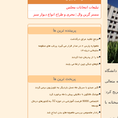
تبلیغات انتخابات مجلس
مستر گرین وال | مجری و طراح انواع دیوار سبز
پربیننده ترین ها
مرجع تقلید عراق درگذشت
ماهواره پارس ۲ در مدار قرار می گیرد پرتاب های منظومه
سلیمانی در۱۴۰۵
ما را از پدرمان جدا کردند
ناوهای جنگی چین ارتقا می یابند
 دانشگاه
پربحث ترین ها
 متعالی
اکبر عبدی با سریال ماه عسل باردیگر به تلویزیون برمی گردد
یح کرد:
موشک فالکون ۹ دقایقی پیش با ماه برخورد کرد
اختصاص 5000 فرصت آموزشی در حوزه AI به کشورهای درحال
خوشبختانه با
توسعه
رادار مخصوص بررسی ماهیچه های بدن ابداع شد