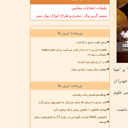
تبلیغات انتخابات مجلس
مستر گرین وال | مجری و طراح انواع دیوار سبز
پربیننده ترین ها
مرجع تقلید عراق درگذشت
ماهواره پارس ۲ در مدار قرار می گیرد پرتاب های منظومه
سلیمانی در۱۴۰۵
ما را از پدرمان جدا کردند
ناوهای جنگی چین ارتقا می یابند
" و "صبا
ودرا از
پربحث ترین ها
دوره کارشناسی علوم
ابوالقاسم قاسم زاده درگذشت
اکبر عبدی با سریال ماه عسل باردیگر به تلویزیون برمی گردد
موشک فالکون ۹ دقایقی پیش با ماه برخورد کرد
 داشت.
اختصاص 5000 فرصت آموزشی در حوزه AI به کشورهای درحال
توسعه