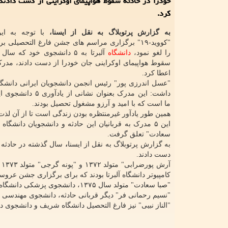
خودرا در حادثه سقوط هواپیمای اوکراینی از دست دادند
کرد.
به گزارش پرتوبلاگ به نقل از ایسنا،
با توجه به ای
"کووید-۱۹" برگزاری مراسم های جشن فارغ التحصیلی ب
را لغو نمود،
دانشگاه
آلبرتا به ۵ دانشجوی خود که س
سقوط هواپیمای اوکراینی جان خودرا از دست دادند، مدر
اعطا کرد.
"عسل اندرزی پور" رئیس انجمن دانشجویان ایرانی دانشگاه 
داشت: این مدرک بعنوان نشانی ا
ما است که با امید و آرزو مشغول تحصیل بودند.
همین طور یادآور غیرمنتظره بودن زندگی است تا از آن لذت 
این ۵ مدرک به قربانیان این حادثه و دانشجویان دانشگ
سعادت" تعلق گرفت.
به گزارش پرتوبلاگ به نقل از ایسنا
،
سال گذشته در حادثه س
دست دادند.
کامپیوتر دانشگاه آلبرتا بودند که برای برگزاری جشن عروس
"صبا سعادت" متولد سال ۱۳۷۵، دانشجوی پزشکی دانشگاه آلبرتا بود.
"نسیم رحمانی فر" دیگر قربانی حادثه، دانشجوی مهندسی مک
"الناز نبیی" نیز فارغ التحصیل دانشگاه شریف و دانشجوی دان