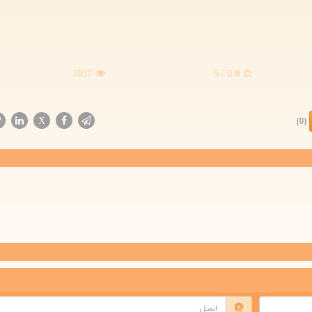
1037
/ 5
0.0
X
(0)