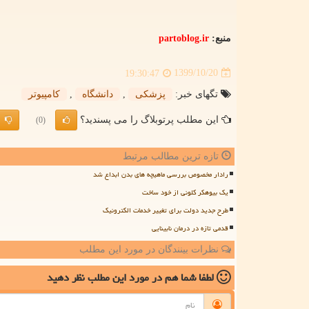
منبع:
partoblog.ir
1399/10/20
19:30:47
تگهای خبر:
پزشكی
,
دانشگاه
,
كامپیوتر
این مطلب پرتوبلاگ را می پسندید؟
(0)
تازه ترین مطالب مرتبط
رادار مخصوص بررسی ماهیچه های بدن ابداع شد
یک بیوهکر کلونی از خود ساخت
طرح جدید دولت برای تغییر خدمات الکترونیک
قدمی تازه در درمان نابینایی
نظرات بینندگان در مورد این مطلب
لطفا شما هم
در مورد این مطلب
نظر دهید