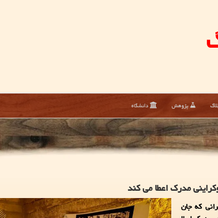
گ
لاگ
پژوهش
دانشگاه
وكراینی مدرك اعطا می كند
و خاطره 5 دانشجوی ایرانی که جان