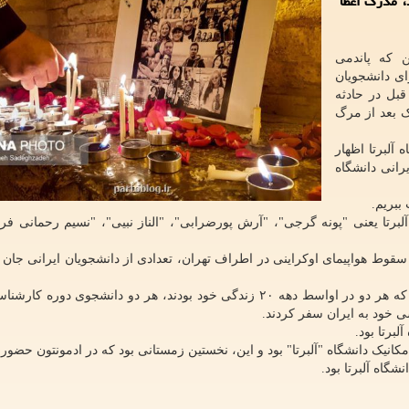
، مدرک اعطا
ن که پاندمی
رای دانشجویان
ال قبل در حادثه
ک بعد از مرگ
آلبرتا اظهار
ز یادآوری ۵ دانشجوی ایرانی دانشگاه
ببریم.
اه آلبرتا یعنی "پونه گرجی"، "آرش پورضرابی"، "الناز نبیی"، "نسیم رحمانی فر
قوط هواپیمای اوکراینی در اطراف تهران، تعدادی از دانشجویان ایرانی جان خ
آرش پورضرابی" متولد ۱۳۷۲ و "پونه گرجی" متولد ۱۳۷۳ که هر دو در اواسط دهه ۲۰ زندگی خود بودند، هر دو دانشجوی 
ی خود به ایران سفر کردند.
انیک دانشگاه "آلبرتا" بود و این، نخستین زمستانی بود که در ادمونتون حضور
شگاه آلبرتا بود.