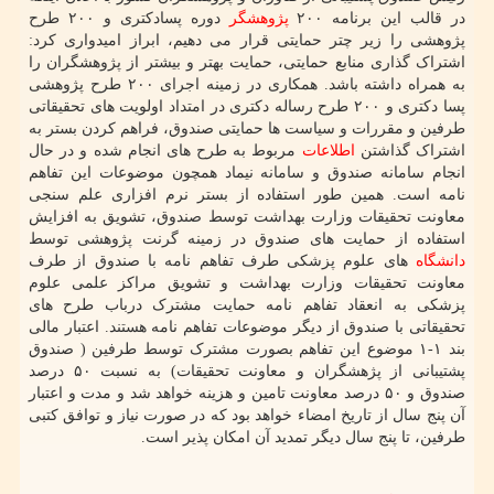
در قالب این برنامه ۲۰۰
پژوهشگر
دوره پسادکتری و ۲۰۰ طرح
پژوهشی را زیر چتر حمایتی قرار می دهیم، ابراز امیدواری کرد:
اشتراک گذاری منابع حمایتی، حمایت بهتر و بیشتر از پژوهشگران را
به همراه داشته باشد. همکاری در زمینه اجرای ۲۰۰ طرح پژوهشی
پسا دکتری و ۲۰۰ طرح رساله دکتری در امتداد اولویت های تحقیقاتی
طرفین و مقررات و سیاست ها حمایتی صندوق، فراهم کردن بستر به
اشتراک گذاشتن
اطلاعات
مربوط به طرح های انجام شده و در حال
انجام سامانه صندوق و سامانه نیماد همچون موضوعات این تفاهم
نامه است. همین طور استفاده از بستر نرم افزاری علم سنجی
معاونت تحقیقات وزارت بهداشت توسط صندوق، تشویق به افزایش
استفاده از حمایت های صندوق در زمینه گرنت پژوهشی توسط
دانشگاه
های علوم پزشکی طرف تفاهم نامه با صندوق از طرف
معاونت تحقیقات وزارت بهداشت و تشویق مراکز علمی علوم
پزشکی به انعقاد تفاهم نامه حمایت مشترک درباب طرح های
تحقیقاتی با صندوق از دیگر موضوعات تفاهم نامه هستند. اعتبار مالی
بند ۱-۱ موضوع این تفاهم بصورت مشترک توسط طرفین ( صندوق
پشتیبانی از پژهشگران و معاونت تحقیقات) به نسبت ۵۰ درصد
صندوق و ۵۰ درصد معاونت تامین و هزینه خواهد شد و مدت و اعتبار
آن پنج سال از تاریخ امضاء خواهد بود که در صورت نیاز و توافق کتبی
طرفین، تا پنج سال دیگر تمدید آن امکان پذیر است.