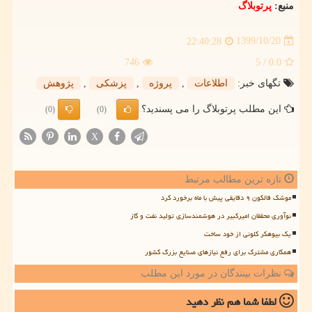
منبع:
پرتوبلاگ
1399/10/20
22:40:28
746
/ 5
0.0
تگهای خبر:
اطلاعات
,
پروژه
,
پزشكی
,
پژوهش
این مطلب پرتوبلاگ را می پسندید؟
(0)
(0)
X
تازه ترین مطالب مرتبط
موشک فالکون ۹ دقایقی پیش با ماه برخورد کرد
نوآوری محققان امیرکبیر در هوشمندسازی تولید نفت و گاز
یک بیوهکر کلونی از خود ساخت
همکاری مشترک برای رفع نیازهای صنایع بزرگ کشور
نظرات بینندگان در مورد این مطلب
لطفا شما هم
نظر دهید