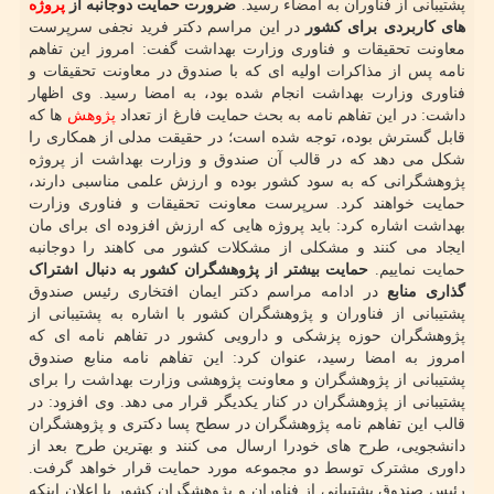
پشتیبانی از فناوران به امضاء رسید.
ضرورت حمایت دوجانبه از
پروژه
های کاربردی برای کشور
در این مراسم دکتر فرید نجفی سرپرست
معاونت تحقیقات و فناوری وزارت بهداشت گفت: امروز این تفاهم
نامه پس از مذاکرات اولیه ای که با صندوق در معاونت تحقیقات و
فناوری وزارت بهداشت انجام شده بود، به امضا رسید. وی اظهار
داشت: در این تفاهم نامه به بحث حمایت فارغ از تعداد
پژوهش
ها که
قابل گسترش بوده، توجه شده است؛ در حقیقت مدلی از همکاری را
شکل می دهد که در قالب آن صندوق و وزارت بهداشت از پروژه
پژوهشگرانی که به سود کشور بوده و ارزش علمی مناسبی دارند،
حمایت خواهند کرد. سرپرست معاونت تحقیقات و فناوری وزارت
بهداشت اشاره کرد: باید پروژه هایی که ارزش افزوده ای برای مان
ایجاد می کنند و مشکلی از مشکلات کشور می کاهند را دوجانبه
حمایت نماییم.
حمایت بیشتر از پژوهشگران کشور به دنبال اشتراک
گذاری منابع
در ادامه مراسم دکتر ایمان افتخاری رئیس صندوق
پشتیبانی از فناوران و پژوهشگران کشور با اشاره به پشتیبانی از
پژوهشگران حوزه پزشکی و دارویی کشور در تفاهم نامه ای که
امروز به امضا رسید، عنوان کرد: این تفاهم نامه منابع صندوق
پشتیبانی از پژوهشگران و معاونت پژوهشی وزارت بهداشت را برای
پشتیبانی از پژوهشگران در کنار یکدیگر قرار می دهد. وی افزود: در
قالب این تفاهم نامه پژوهشگران در سطح پسا دکتری و پژوهشگران
دانشجویی، طرح های خودرا ارسال می کنند و بهترین طرح بعد از
داوری مشترک توسط دو مجموعه مورد حمایت قرار خواهد گرفت.
رئیس صندوق پشتیبانی از فناوران و پژوهشگران کشور با اعلان اینکه