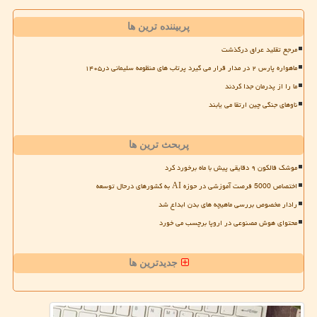
پربیننده ترین ها
مرجع تقلید عراق درگذشت
ماهواره پارس ۲ در مدار قرار می گیرد پرتاب های منظومه سلیمانی در۱۴۰۵
ما را از پدرمان جدا کردند
ناوهای جنگی چین ارتقا می یابند
پربحث ترین ها
موشک فالکون ۹ دقایقی پیش با ماه برخورد کرد
اختصاص 5000 فرصت آموزشی در حوزه AI به کشورهای درحال توسعه
رادار مخصوص بررسی ماهیچه های بدن ابداع شد
محتوای هوش مصنوعی در اروپا برچسب می خورد
جدیدترین ها