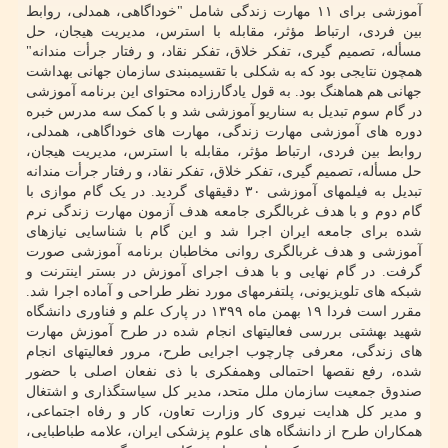
آموزشی برای ۱۱ مهارت زندگی شامل "خوداگاهی، همدلی، روابط
بین فردی، ارتباط مؤثر، مقابله با استرس، مدیریت هیجان، حل
مسأله، تصمیم گیری، تفکر خلاق، تفکر نقاد، و رفتار جرأت مندانه"
همچون نتایجی بود که به شکلی با تقسیم‏بندی سازمان جهانی بهداشت
جهانی هم هماهنگ بود. به قول یادگارزاده محتوای این برنامه آموزشی
در گام سوم تبدیل به سناریو آموزشی شد و با کمک سه مدرس خبره
دوره های آموزشی مهارت زندگی، مهارت های خوداگاهی، همدلی،
روابط بین فردی، ارتباط مؤثر، مقابله با استرس، مدیریت هیجان،
حل مسأله، تصمیم گیری، تفکر خلاق، تفکر نقاد، و رفتار جرأت مندانه
تبدیل به فیلمهای آموزشی ۳۰ دقیقه‏ای گردید. در یک گام موازی با
گام دوم و با هدف غربالگری جامعه هدف آزمون مهارت زندگی نرم
شده برای جامعه ایران اجرا شد و این گام با شناسایی نیازهای
آموزشی و هدف غربالگری روانی مخاطبان برنامه آموزشی صورت
گرفت. در گام نهایی و با هدف اجرای آموزش در بستر اینترنت و
شبکه های تلویزیونی، پلتفرمهای مورد نظر طراحی و آماده اجرا شد.
مقرر است فردا ۱۹ بهمن ماه ۱۳۹۹ در پارک علم و فناوری دانشگاه
شهید بهشتی بررسی فعالیتهای انجام شده در طرح آموزش مهارت
های زندگی، معرفی چارچوب اجرایی طرح، مرور فعالیتهای انجام
شده، رفع نقصها احتمالی وهمفکری با ذی نفعان اصلی با حضور
صندوق جمعیت سازمان ملل متحد، مدیر کل سیاستگذاری و اشتغال
و مدیر کل هدایت نیروی کار وزارت تعاون، کار و رفاه اجتماعی،
همکاران طرح از دانشگاه های علوم پزشکی ایران، علامه طباطبایی،