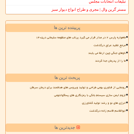
تبلیغات انتخابات مجلس
مستر گرین وال | مجری و طراح انواع دیوار سبز
پربیننده ترین ها
ماهواره پارس ۲ در مدار قرار می گیرد پرتاب های منظومه سلیمانی در۱۴۰۵
مرجع تقلید عراق درگذشت
ناوهای جنگی چین ارتقا می یابند
ما را از پدرمان جدا کردند
پربحث ترین ها
رونمایی از فناوری بومی طراحی و تولید ویروس های هدفمند برای درمان سرطان
لزوم ایمن سازی سیستم بانکی با رمزنگاری های پساکوانتومی
انرژی های نو و رشد تولید کشاورزی
ابوالقاسم قاسم زاده درگذشت
جدیدترین ها