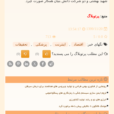
شهید بهشتی و دو شرکت دانش بنیان همکار صورت گیرد.
منبع:
پرتوبلاگ
1399/11/20
13:54:17
713
/ 5
0.0
تگهای خبر:
اقتصاد
,
اینترنت
,
پزشكی
,
تحقیقات
این مطلب پرتوبلاگ را می پسندید؟
(0)
(0)
X
تازه ترین مطالب مرتبط
رونمایی از فناوری بومی طراحی و تولید ویروس های هدفمند برای درمان سرطان
لزوم ایمن سازی سیستم بانکی با رمزنگاری های پساکوانتومی
انرژی های نو و رشد تولید کشاورزی
موشک فالکون ۹ دقایقی پیش با ماه برخورد کرد
نظرات بینندگان در مورد این مطلب