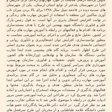
اجرا در شهرستان پلدختر از توابع استان لرستان، یکی از شهرستان
های صدمه دیده در فاجعه سیل سال ۱۳۹۸ برای بالا بردن میزان تاب
آوری ساکنین این منطقه با استفاده از آموزش مهارت های زندگی و
در نهایت افزایش اشتغال پذیری در آنها است. به قول رئیس پارک
علم و فناوری دانشگاه شهید بهشتی این طرح با هدف مستندسازی
برنامه ها، اقدام ها و فعالیتهای در رابطه با آموزش مهارت های زندگی
در کشور، تحلیل نتایج و طراحی و اجرای برنامه آموزشی متناسب به
منظور توانمندسازی، افزایش توان اشتغال‏پذیری و تاب‏آوری روانی و
اجتماعی جامعه‌ی هدف طراحی شده است. پرند بعنوان مجری اصلی
این طرح اظهار داشت: برپایه گام های پیش‏بینی شده ابتدا تجارب
تمامی دستگاه ها، سازمان ها و نهادهایی (وزارتخانه های کشور،
آموزش و پرورش، علوم، تحقیقات و فناوری، سازمان بهزیستی،
شهرداری های سراسر کشور) که به شکلی به مبحث مربوط بودند
مورد بررسی قرار گرفت و اقدام های انجام شده در مورد آموزش
مهارت های زندگی جمع‏آوری و تحلیل شد. در گام بعدی برنامه‌ی
آموزشی مهارت زندگی تدوین و آماده اجرا شد. بر این اساس ابتدا
عناصر برنامه شامل منطق، هدف و برونداد یادگیری، محتوا و
فعالیتهای یادگیری از مستندات مربوطه استخراج و اعتباریابی و آماده
اجرا شد. وی تصریح کرد: در طراحی این برنامه آموزشی ضمن مرور
ادبیات نظری در رابطه با موضوع، تلاش شد تا به شکلی تجارب بومی
هم مد نظر قرار گیرد. در ادامه دکتر غلامرضا یادگارزاده عضو هیأت
علمی دانشگاه علامه طباطبایی و از مجریان این طرح سرفصل های