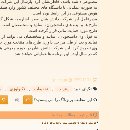
مصنوعی داشته باشد، خاطرنشان کرد: پارسال این شرکت ا
به صورت عملیاتی با دانشگاه های مختلف کشور وارد همکاری
هوش مصنوعی در این راستا بوده است.
مدیرعامل این شرکت دانش بنیان ضمن اشاره به شکل گیر
طرح مورد حمایت مالی قرار گرفته است.
به قول وی دانشجویان، اساتید و متخصصان می توانند از 
نمایند و بعد از طی مراحل داوری طرح های منتخب مورد حم
وی تصریح کرد: این شرکت دانش بنیان در حوزه معرفی هوش 
که در سال آینده این برنامه ها عملیاتی خواهند شد.
1399/12/11
14:44:40
تگهای خبر:
اینترنت
,
تحقیقات
,
تكنولوژی
,
د
این مطلب پرتوبلاگ را می پسندید؟
(0)
تازه ترین مطالب مرتبط
موشک فالکون ۹ دقایقی پیش با ماه برخورد کرد