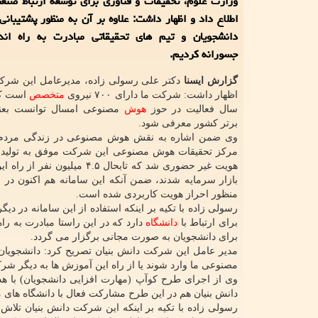
وزارت علوم، تحقیقات و فناوری برای توسعه ارتباط صنع
اطلاع داد و اظهار داشت: علاوه بر آن به منظور پشتیبانی
دانشجویان و تیم های تحقیقاتی مبادرت به راه ان
جسورانه کردیم.
گزارش
ایسنا
دکتر علی رسولی زاده، مدیرعامل این شرکت
اظهار داشت: شرکت ما دارای ۷۰۰ نیروی
متخصص
است که
سال فعالیت در حوز
هوش
مصنوعی امسال توانست بعنو
برتر کشور معرفی شود.
وی ضمن اشاره به نقش هوش مصنوعی در زندگی مردم، 
مرکز تحقیقات هوش مصنوعی این شرکت موفق به تولید س
هویت غیر حضوری شد که تابحال ۴.۵ میلیون 
بازار سرمایه شدند، ضمن آنکه این سامانه هم اکنون در ق
منظور احراز هویت کاربردی شده است.
رسولی زاده با تکیه بر اینکه استفاده از این سامانه در د
برای ارتباط با
دانشگاه
دارد که در این راستا مبادرت به ر
برای دانشجویان به صورت مجانی برگزار می گردد.
مدیر عامل این شرکت دانش بنیان تصریح کرد: دانشجویان 
مصنوعی ما وارد شوند یا از راه این آموزش ها به دیگر شرکت
وی از اجرای طرح کوآپ (مهارت افزایی دانشجویان) با ه
دانش بنیان هم در این طرح مشارکت فعال با دانشگاه های م
رسولی زاده با تکیه بر اینکه این شرکت دانش بنیان تلا