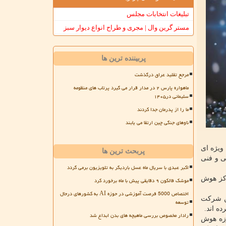
تبلیغات انتخابات مجلس
مستر گرین وال | مجری و طراح انواع دیوار سبز
پربیننده ترین ها
مرجع تقلید عراق درگذشت
ماهواره پارس ۲ در مدار قرار می گیرد پرتاب های منظومه
سلیمانی در۱۴۰۵
ما را از پدرمان جدا کردند
ناوهای جنگی چین ارتقا می یابند
 ویژه ای
پربحث ترین ها
ی و فنی
اکبر عبدی با سریال ماه عسل باردیگر به تلویزیون برمی گردد
رکز هوش
موشک فالکون ۹ دقایقی پیش با ماه برخورد کرد
اختصاص 5000 فرصت آموزشی در حوزه AI به کشورهای درحال
ین شرکت
توسعه
ه اند.
رادار مخصوص بررسی ماهیچه های بدن ابداع شد
وزه هوش