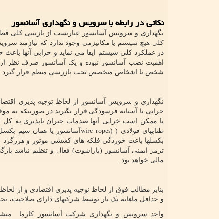
نکاتی در رابطه با سرویس و نگهداری آسانسور
نگهداری و سرویس آسانسور عبارتست از بازیینی کلی ق
کلی هیچ سیستم یا مکانیزمی وجود ندارد که نیازمند سروی
در عملکرد کلی سیستم ایفا می نماید و خرابی آنها باعث 
اهمیت نصب آسانسور نبوده و یک آسانسور صرف نظر از 
شخص یا اشخاص متخصص تحت بازرسی منظم قرار گیرد.
نگهداری و سرویس آسانسور از لحاظ توجیه پذیری اقتصا
خرابی یا آستانه فرسودگی قرار بگیرند در صورتیکه به موقع 
یا ممکن است خرابی آنها صدمات جبران ناپذیری به کل 
طنابهای فولادی (
wire ropes)
آسانسور یا همان سیم بکسل
بکسلها باعث خوردگی فلکه های کششی موتور و هرزگرد می
ترمز ایمنی آسانسور (پاراشوت) فعال و تنظیم نباشد پا
مالی خواهد بود.
بنابر مطالب فوق از لحاظ توجیه پذیری اقتصادی و از لح
و حداقل ماهانه یک بار توسط شرکتهای دارای صلاحیت، تح
واحد سرویس و نگهداری شرکت آسانسور کارما متشکل