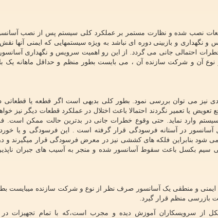
طعات نصب شده و نظارت مستمر بر عملکرد کلی سیستم پس از نصب آسانسو
س و نگهداری و بازبینی دوره ای نباشد به ویژه سیستمهایی که ایمنی آنها نق
خطرات احتمالی جانی می گردد. از این رو اهمیت سرویس و نگهداری آسانسور 
نوع آن و شرکت سازنده آن ، می بایست بطور منظم و حداقل ماهانه یک ب
دی نیز می توان بررسی نمود. بطور کلی بدیهی است اگر قطعه یا قطعاتی
تعویض یا تعمیر نگردند احتمالا باعث اختلال در عملکرد قطعات دیگر نیز خواهن
سیستم وارد نماید. حتی وقوع خطرات جانی در بدترین حالت ممکن است. ف
 آسانسور در آستانه فرسودگی قرار گرفته است . این فرسودگی و یا خور
 شود بنابراین فلکه های کششی نیز در معرض فرسودگی قرار میگیرند و در 
رگی سیم بکسل باعث سقوط آسانسور شده و منجر به آسیب های جبران ناپذیر
اظ ایمنی و منطقی یک آسانسور صرف نظر از نوع و شرکت سازنده میبایست بط
ت بازرسی منظم قرار گیرد.
 از سرویسکاران آموزش دیده و مجرب است،که با تمام تجهیزات در ت