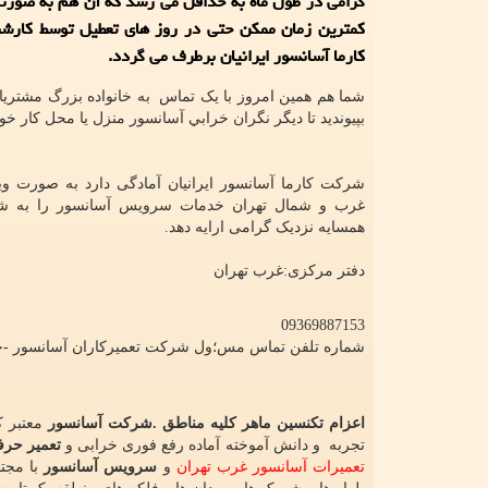
گرامی در طول ماه به حداقل می رسد كه آن هم به صورت
كمترین زمان ممكن حتی در روز های تعطیل توسط كارش
كارما آسانسور ایرانیان برطرف می گردد.
شما هم همين امروز با یک تماس به خانواده بزرگ مشتريا
بپيونديد تا ديگر نگران خرابي آسانسور منزل يا محل كار خود
شرکت کارما آسانسور ایرانیان آمادگی دارد به صورت وی
غرب و شمال تهران خدمات سرویس آسانسور را به شم
همسایه نزدیک گرامی ارایه دهد.
دفتر مرکزی:غرب تهران
09369887153
شماره تلفن تماس مس؛ول شرکت تعمیرکاران آسانسور -خ
اعزام تکنسین ماهر کلیه مناطق .شرکت آسانسور
معتبر ک
تجربه و دانش آموخته آماده رفع فوری خرابی و
تعمیر حرف
تعمیرات آسانسور غرب تهران
و
سرویس آسانسور
با مجتم