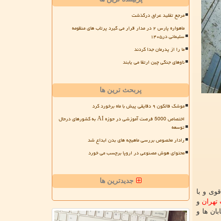
مرجع تقلید عراق درگذشت
ماهواره پارس ۲ در مدار قرار می گیرد پرتاب های منظومه
سلیمانی در۱۴۰۵
ما را از پدرمان جدا کردند
ناوهای جنگی چین ارتقا می یابند
پربحث ترین ها
موشک فالکون ۹ دقایقی پیش با ماه برخورد کرد
اختصاص 5000 فرصت آموزشی در حوزه AI به کشورهای درحال
توسعه
رادار مخصوص بررسی ماهیچه های بدن ابداع شد
محتوای هوش مصنوعی در اروپا برچسب می خورد
جدیدترین ها
وی و با
تهران
و
ان ها و