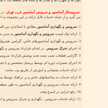
بلوار ها و شهرک ها و میدان ها و فلکه های منطقه یک تا 
سرویسکار آسانسور
و
سرویس آسانسور غرب تهران
در 
می گیرد و از جمله خدمات قابل ارائه در این مجموعه به ا
1-
سرویس و نگهداری آسانسور
مطابق با استاندارد بین ال
2- ارائه چک لیست
سرویس و نگهداری آسانسور
به مدیر س
3- سرویس و نگهداری آسانسورهای خاص، گیرلس، هیدرولیک و پکیج های خارجی
4- اجرای
جنرال سرویس
در ابتدای قرارداد سرویس و نگه
5- گارانتی قطعات نصب شده تحت پوشش قرارداد سرویس و نگهداری آسانسور
6- اجرای تعمیرات دوره ای توسط پرسنل متخصص و با تجربه شرکت
7- ارائه خدمات پشتیبانی و آموزش از طریق وب سایت
8- ارائه خدمات به ساختمانهای خاص و پر ترافیک توسط سرویسکار مقیم
9- ارائه خدمات سرویس و نگهداری آسانسور به طور منظم و
10- رفع خرابی در اسرع وقت
11- ارائه خدمات سرویس ، نگهداری و جنرال سرویس و اعزام