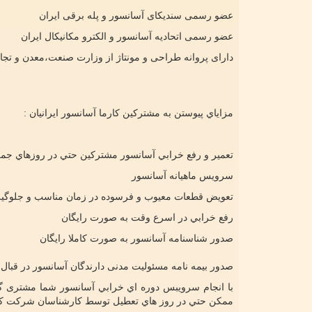
عضو رسمی سندیکای آسانسور و پله برقی ایران
عضو رسمی اتحادیه آسانسور و الکترو مکانیکال ایران
دارای پروانه طراحی و مونتاژ از وزارت صنعت،معدن و تجا
مزاياي پيوستن به مشتركين کارما آسانسور ایرانیان :
تعمير و رفع خرابي آسانسور مشتركين حتي در روزهاي جم
سرويس ماهيانه آسانسور
تعويض قطعات معيوب و فرسوده در زمان مناسب و جلوگير
رفع خرابي در اسرع وقت به صورت رايگان
صدور شناسنامه آسانسور به صورت کاملا رایگان
صدور بيمه نامه مسئولیت مدنی دارندگان آسانسور در قبال ا
با انجام سرويبس دوره اي خرابي آسانسور شما مشتری گ
ممكن حتي در روز هاي تعطيل توسط كارشناسان شرکت کار