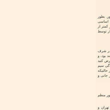
ر. بطور
ش اساسی
کمتر از
ار توسط
 در شرف
د بود، و
رض کنید
دگی سیم
حالتیکه
 جانی و
ور منظم
هران و