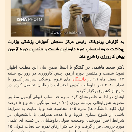
به گزارش پرتوبلاگ رئیس مرکز سنجش آموزش پزشکی وزارت
بهداشت نحوه احتساب نمره داوطلبان شصت و هفتمین دوره آزمون
پیش کارورزی را شرح داد.
دکتر سعید هاشمی در گفتگو با ایسنا
ضمن بیان این مطلب اظهار
نمود: شصت و هفتمین دوره آزمون پیش کارورزی در روز پنج شنبه
۱۴ اسفند ماه ۹۹ در
دانشگاه
های علوم پزشکی سراسر کشور با
تعداد ۴۰۸۰ نفر داوطلب (بدون احتساب داوطلبان تحصیل کرده در
خارج از کشور) برگزار گردید.
ایشان در ادامه خاطرنشان کرد: نمره حد نصاب قبولی آزمون مطابق
مصوبه شورایعالی برنامه ریزی (۷۰ درصد میانگین مجموع ۵ درصد
اول کلیه دانشگاه ها) نمره ۱۰۵ محاسبه شد و با عنایت به شرایط
ناشی از شیوع بیماری کرونا و با هدف همراهی با دانشجویان در
شرایط اخیر آموزشی، وضعیت قبولی داوطلبان، در کمیته ای علمی
مورد بررسی قرار گرفت و با حداکثر ارفاق نمره حد نصاب قبولی ۱۵