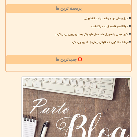
پربحث ترین ها
انرژی های نو و رشد تولید کشاورزی
ابوالقاسم قاسم زاده درگذشت
اکبر عبدی با سریال ماه عسل باردیگر به تلویزیون برمی گردد
موشک فالکون ۹ دقایقی پیش با ماه برخورد کرد
جدیدترین ها