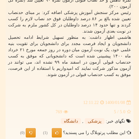
نمره کاهش و حد نصاب قبولی آزمون نمره ۹۰ تعیین شد (نمره کل
آزمون ۲۰۰).
رئیس مرکز سنجش آموزش پزشکی اضافه کرد: بر مبنای حدنصاب
تعیین شده بالغ بر ۸۶ درصد داوطلبان فوق حد نصاب لازم را کسب
کردند و تنها حدود ۱۴ درصد داوطلبان در کل کشور ملزم به شرکت
در نوبت بعدی آزمون شدند.
هاشمی اظهار داشت: به منظور تسهیل شرایط ادامه تحصیل
دانشجویان و ایجاد فرصت مجدد برای دانشجویان برای تقویت بنیه
علمی خود، یک نوبت آزمون میان دوره در روز جمعه مورخ ۲۱ خرداد
ماه ۱۴۰۰ پیشبینی شده است که دانشجویانی که موفق به کسب
حدنصاب قبولی آزمون در اسفند ماه ۹۹ نشده اند، می توانند در
آزمون مذکور شرکت نمایند که امیدواریم با استفاده از این فرصت،
موفق به کسب حدنصاب قبولی در آزمون شوند.
1400/01/08
12:11:22
769
/ 5
5.0
تگهای خبر:
پزشكی
,
دانشگاه
این مطلب پرتوبلاگ را می پسندید؟
(0)
(1)