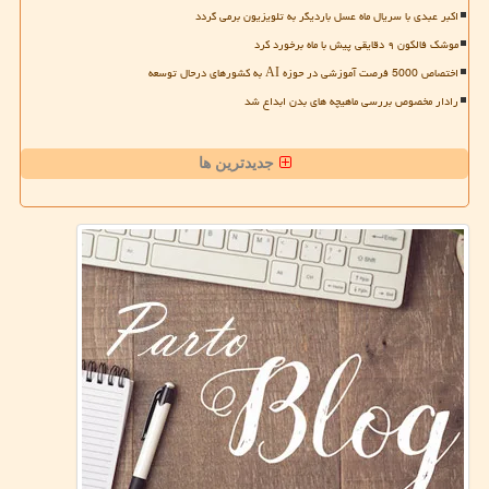
اکبر عبدی با سریال ماه عسل باردیگر به تلویزیون برمی گردد
موشک فالکون ۹ دقایقی پیش با ماه برخورد کرد
اختصاص 5000 فرصت آموزشی در حوزه AI به کشورهای درحال توسعه
رادار مخصوص بررسی ماهیچه های بدن ابداع شد
جدیدترین ها