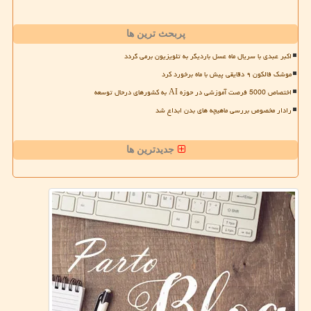
پربحث ترین ها
اکبر عبدی با سریال ماه عسل باردیگر به تلویزیون برمی گردد
موشک فالکون ۹ دقایقی پیش با ماه برخورد کرد
اختصاص 5000 فرصت آموزشی در حوزه AI به کشورهای درحال توسعه
رادار مخصوص بررسی ماهیچه های بدن ابداع شد
جدیدترین ها