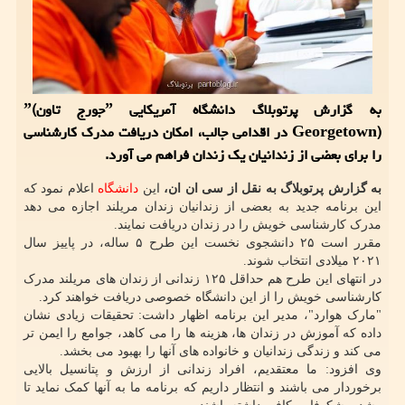
به گزارش پرتوبلاگ دانشگاه آمریکایی ˮجورج تاونˮ(
Georgetown) در اقدامی جالب، امکان دریافت مدرک کارشناسی
را برای بعضی از زندانیان یک زندان فراهم می آورد.
به گزارش پرتوبلاگ به نقل از سی ان ان،
این
دانشگاه
اعلام نمود که
این برنامه جدید به بعضی از زندانیان زندان مریلند اجازه می دهد
مدرک کارشناسی خویش را در زندان دریافت نمایند.
مقرر است ۲۵ دانشجوی نخست این طرح ۵ ساله، در پاییز سال
۲۰۲۱ میلادی انتخاب شوند.
در انتهای این طرح هم حداقل ۱۲۵ زندانی از زندان های مریلند مدرک
کارشناسی خویش را از این دانشگاه خصوصی دریافت خواهند کرد.
"مارک هوارد"، مدیر این برنامه اظهار داشت: تحقیقات زیادی نشان
داده که آموزش در زندان ها، هزینه ها را می کاهد، جوامع را ایمن تر
می کند و زندگی زندانیان و خانواده های آنها را بهبود می بخشد.
وی افزود: ما معتقدیم، افراد زندانی از ارزش و پتانسیل بالایی
برخوردار می باشند و انتظار داریم که برنامه ما به آنها کمک نماید تا