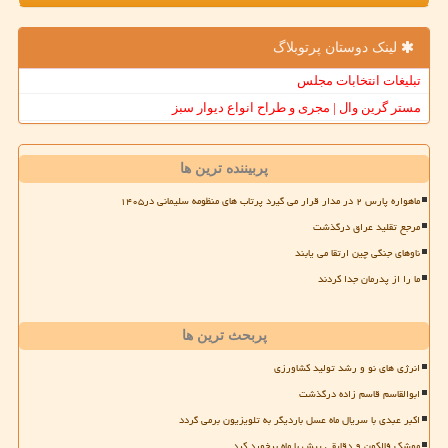
لینک دوستان پرتوبلاگ
تبلیغات انتخابات مجلس
مستر گرین وال | مجری و طراح انواع دیوار سبز
پربیننده ترین ها
ماهواره پارس ۲ در مدار قرار می گیرد پرتاب های منظومه سلیمانی در۱۴۰۵
مرجع تقلید عراق درگذشت
ناوهای جنگی چین ارتقا می یابند
ما را از پدرمان جدا کردند
پربحث ترین ها
انرژی های نو و رشد تولید کشاورزی
ابوالقاسم قاسم زاده درگذشت
اکبر عبدی با سریال ماه عسل باردیگر به تلویزیون برمی گردد
موشک فالکون ۹ دقایقی پیش با ماه برخورد کرد