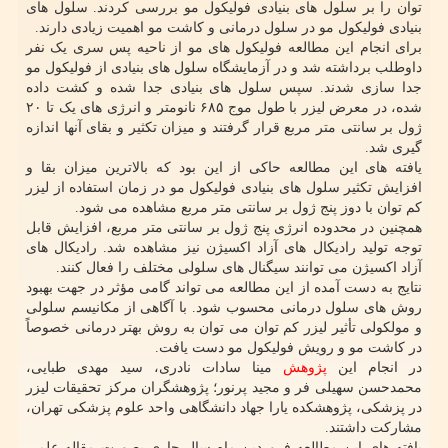
توان را بر سلول های بنیادی فولیکول مو بررسی کردند. سلول های
بنیادی فولیکول مو در سلول درمانی و کاشت مو اهمیت زیادی دارند.
برای انجام این مطالعه فولیکول های مو از ناحیه پس سری یک نفر
داوطلب برداشته شد و در آزمایشگاه سلول های بنیادی از فولیکول مو
جدا سازی شدند. سپس سلول های بنیادی جدا شده و کشت داده
شده، در معرض لیزر با طول موج ۶۸۵ نانومتر و انرژی های یک تا ۲۰
ژول بر سانتی متر مربع قرار گرفتند و میزان تکثیر و بقای آنها اندازه
گیری شد.
یافته های این مطالعه حاکی از این بود که بالاترین میزان بقا و
افزایش تکثیر سلول های بنیادی فولیکول مو در زمان استفاده از لیزر
کم توان با دوز پنج ژول بر سانتی متر مربع مشاهده می شود.
همچنین در محدوده انرژی پنج ژول بر سانتی متر مربع، افزایش قابل
توجه تولید رادیکال های آزاد اکسیژن نیز مشاهده شد. رادیکال های
آزاد اکسیژن می توانند سیگنال های سلولی مختلف را فعال کنند.
نتایج به دست آمده از این مطالعه می تواند گامی مؤثر در جهت بهبود
روش های سلول درمانی محسوب شود. با آگاهی از مکانیسم سلولی
و مولکولی تأثیر لیزر کم توان می توان به روش بهتر درمانی خصوصاً
در کاشت مو و رویش فولیکول مو دست یافت.
در انجام این
پژوهش
مینا سادات نادری، سید مهدی طبایی،
محمدحسن سهیلی فر و مجید پرنور؛ پژوهشگران مرکز تحقیقات لیزر
در پزشکی، پژوهشکده یارا جهاد دانشگاهی واحد علوم پزشکی تهران،
مشارکت داشتند.
یافته های این مطالعه فروردین ماه سال جاری بصورت مقاله علمی