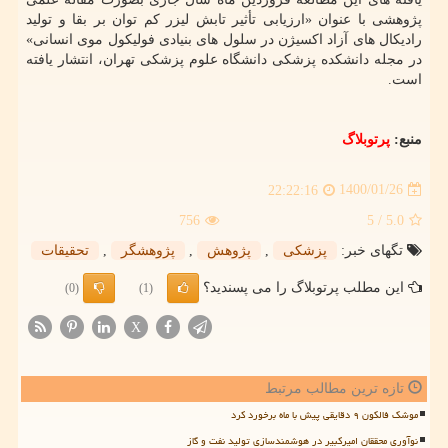
پژوهشی با عنوان «ارزیابی تأثیر تابش لیزر کم توان بر بقا و تولید
رادیکال های آزاد اکسیژن در سلول های بنیادی فولیکول موی انسانی»
در مجله دانشکده پزشکی دانشگاه علوم پزشکی تهران، انتشار یافته
است.
منبع:
پرتوبلاگ
1400/01/26
22:22:16
756
/ 5
5.0
تگهای خبر:
پزشكی
,
پژوهش
,
پژوهشگر
,
تحقیقات
این مطلب پرتوبلاگ را می پسندید؟
(0)
(1)
X
تازه ترین مطالب مرتبط
موشک فالکون ۹ دقایقی پیش با ماه برخورد کرد
نوآوری محققان امیرکبیر در هوشمندسازی تولید نفت و گاز