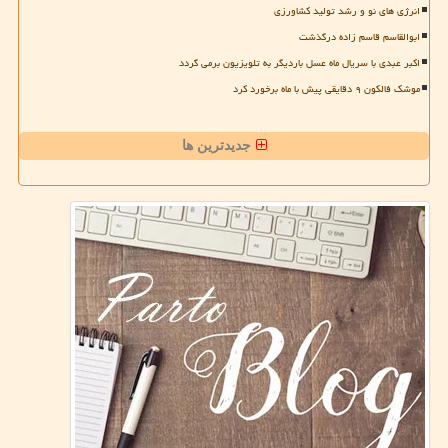
انرژی های نو و رشد تولید کشاورزی
ابوالقاسم قاسم زاده درگذشت
اکبر عبدی با سریال ماه عسل باردیگر به تلویزیون برمی گردد
موشک فالکون ۹ دقایقی پیش با ماه برخورد کرد
جدیدترین ها