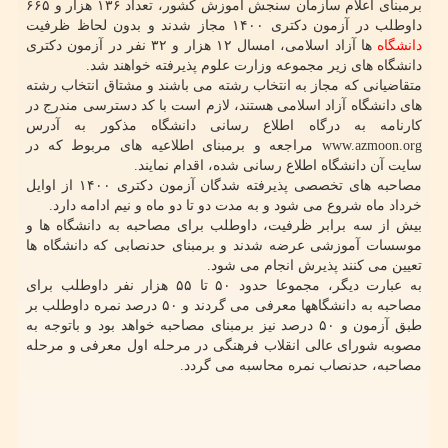
برمبنای اعلام سازمان سنجش آموزش کشور، تعداد ۱۳۶ هزار و ۶۶۵
داوطلب در آزمون دکتری ۱۴۰۰ مجاز شدند و بدون لحاظ ظرفیت
دانشگاه
ها آزاد اسلامی، امسال ۱۲ هزار و ۳۲ نفر در آزمون دکتری
دانشگاه های زیر مجموعه وزارت علوم پذیرفته خواهند شد.
متقاضیانی که مجاز به انتخاب رشته می باشند و مشتاق انتخاب رشته
های دانشگاه آزاد اسلامی هستند، لازم است با کد دسترسی مندرج در
کارنامه به درگاه اطلاع رسانی دانشگاه مذکور به آدرس
www.azmoon.org مراجعه و برمبنای اطلاعیه های مربوط که در
سایت آن دانشگاه اطلاع رسانی شده، اقدام نمایند.
مصاحبه های تخصصی پذیرفته شدگان آزمون دکتری ۱۴۰۰ از اوایل
خرداد ماه شروع می شود و به مدت دو تا دو ماه و نیم ادامه دارد.
بیش از سه برابر ظرفیت، داوطلب برای مصاحبه به دانشگاه ها و
موسسات آموزشی عرضه شدند و برمبنای حدنصابی که دانشگاه ها
تعیین می کنند پذیرش انجام می شود.
به عبارت دیگر، مجموعا حدود ۵۰ تا ۵۵ هزار نفر داوطلب برای
مصاحبه به دانشگاهها معرفی می گردند و ۵۰ درصد نمره داوطلب بر
طبق آزمون و ۵۰ درصد نیز برمبنای مصاحبه خواهد بود و باتوجه به
مصوبه شورای عالی انقلاب فرهنگی در مرحله اول معرفی و مرحله
مصاحبه، حدنصاب نمره محاسبه می گردد.