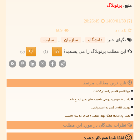
منبع:
پرتوبلاگ
1400/01/30
20:26:49
669
/ 5
5.0
تگهای خبر:
دانشگاه
,
سازمان
,
سایت
این مطلب پرتوبلاگ را می پسندید؟
(0)
(1)
X
تازه ترین مطالب مرتبط
ابوالقاسم قاسم زاده درگذشت
رادار مخصوص بررسی ماهیچه های بدن ابداع شد
تهدید خاله نرگس به اسیدپاشی
تغییر پارادایم همکاریهای علمی و فناورانه بین المللی
نظرات بینندگان در مورد این مطلب
لطفا شما هم
نظر دهید