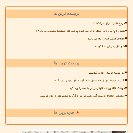
پربیننده ترین ها
مرجع تقلید عراق درگذشت
ماهواره پارس ۲ در مدار قرار می گیرد پرتاب های منظومه سلیمانی در۱۴۰۵
ناوهای جنگی چین ارتقا می یابند
ما را از پدرمان جدا کردند
پربحث ترین ها
ابوالقاسم قاسم زاده درگذشت
اکبر عبدی با سریال ماه عسل باردیگر به تلویزیون برمی گردد
موشک فالکون ۹ دقایقی پیش با ماه برخورد کرد
اختصاص 5000 فرصت آموزشی در حوزه AI به کشورهای درحال توسعه
جدیدترین ها