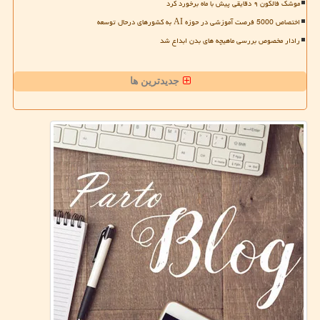
موشک فالکون ۹ دقایقی پیش با ماه برخورد کرد
اختصاص 5000 فرصت آموزشی در حوزه AI به کشورهای درحال توسعه
رادار مخصوص بررسی ماهیچه های بدن ابداع شد
جدیدترین ها