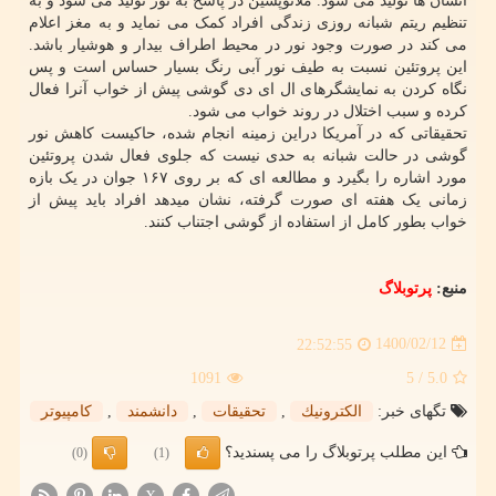
انسان ها تولید می شود. ملانوپسین در پاسخ به نور تولید می شود و به
تنظیم ریتم شبانه روزی زندگی افراد کمک می نماید و به مغز اعلام
می کند در صورت وجود نور در محیط اطراف بیدار و هوشیار باشد.
این پروتئین نسبت به طیف نور آبی رنگ بسیار حساس است و پس
نگاه کردن به نمایشگرهای ال ای دی گوشی پیش از خواب آنرا فعال
کرده و سبب اختلال در روند خواب می شود.
تحقیقاتی که در آمریکا دراین زمینه انجام شده، حاکیست کاهش نور
گوشی در حالت شبانه به حدی نیست که جلوی فعال شدن پروتئین
مورد اشاره را بگیرد و مطالعه ای که بر روی ۱۶۷ جوان در یک بازه
زمانی یک هفته ای صورت گرفته، نشان میدهد افراد باید پیش از
خواب بطور کامل از استفاده از گوشی اجتناب کنند.
منبع:
پرتوبلاگ
1400/02/12
22:52:55
1091
/ 5
5.0
تگهای خبر:
الكترونیك
,
تحقیقات
,
دانشمند
,
كامپیوتر
این مطلب پرتوبلاگ را می پسندید؟
(0)
(1)
X