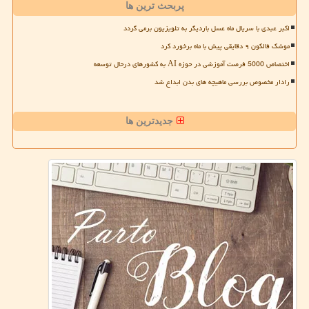
پربحث ترین ها
اکبر عبدی با سریال ماه عسل باردیگر به تلویزیون برمی گردد
موشک فالکون ۹ دقایقی پیش با ماه برخورد کرد
اختصاص 5000 فرصت آموزشی در حوزه AI به کشورهای درحال توسعه
رادار مخصوص بررسی ماهیچه های بدن ابداع شد
جدیدترین ها