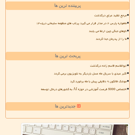
پربیننده ترین ها
مرجع تقلید عراق درگذشت
ماهواره پارس ۲ در مدار قرار می گیرد پرتاب های منظومه سلیمانی در۱۴۰۵
ناوهای جنگی چین ارتقا می یابند
ما را از پدرمان جدا کردند
پربحث ترین ها
ابوالقاسم قاسم زاده درگذشت
اکبر عبدی با سریال ماه عسل باردیگر به تلویزیون برمی گردد
موشک فالکون ۹ دقایقی پیش با ماه برخورد کرد
اختصاص 5000 فرصت آموزشی در حوزه AI به کشورهای درحال توسعه
جدیدترین ها