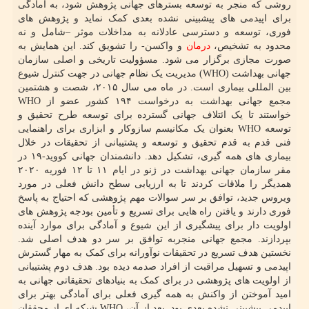
روشی که منجر به توسعه بسترهای جهانی پژوهش شود، به آمادگی
برای اپیدمی های پیشبینی نشده بعدی کمک نماید و پژوهش های
فوری، توسعه و دسترسی عادلانه به مداخلات موثر –شامل و نه
محدود به تشخیص،
درمان
و واکسن- را تشویق کند. این همایش به
صورت مجازی برگزار می شود. مسؤولیت تاریخی و اصلی سازمان
جهانی بهداشت (WHO) مدیریت یک نظام جهانی در جهت کنترل شیوع
بین المللی بیماری است. در ماه می سال ۲۰۱۵، شصت و هشتمین
مجمع جهانی بهداشت به درخواست ۱۹۴ کشور عضو از WHO
خواستند تا یک ائتلاف جهانی گسترده برای توسعه طرح تحقیق و
توسعه WHO بعنوان یک مکانیسم سازوکار و ابزاری برای راهنمایی
فنی قدم به قدم تحقیق و توسعه و پشتیبانی از تحقیقات در خلال
بیماری های همه گیری، تشکیل دهد. دانشمندان جهانی کووید-۱۹ در
مقر سازمان جهانی بهداشت در ژنو در ایام ۱۱ تا ۱۲ فوریه ۲۰۲۰
همدیگر را ملاقات کردند تا به ارزیابی سطح دانش فعلی در مورد
ویروس جدید، توافق بر سر سوالات مهم پژوهشی که احتیاج به پاسخ
فوری دارند و یافتن راه هایی برای تسریع و تأمین بودجه پژوهش های
اولویت دار برای پیشگیری از این شیوع و آمادگی برای موارد آینده
بپردازند. مجمع جهانی منجربه توافق بر سر دو هدف اصلی شد.
نخستین هدف تسریع در تحقیقات نوآورانه برای کمک به مهار گسترش
اپیدمی و تسهیل مراقبت از افراد صدمه دیده بود. هدف دوم پشتیبانی
از اولویت های پژوهشی در برای کمک به بنیادهای تحقیقاتی جهانی به
امید آموختن از واکنش به همه گیری فعلی برای آمادگی بهتر برای
اپیدمی پیشبینی نشده بعدی بود. بعد از آن، WHO شبکه ای از محققان