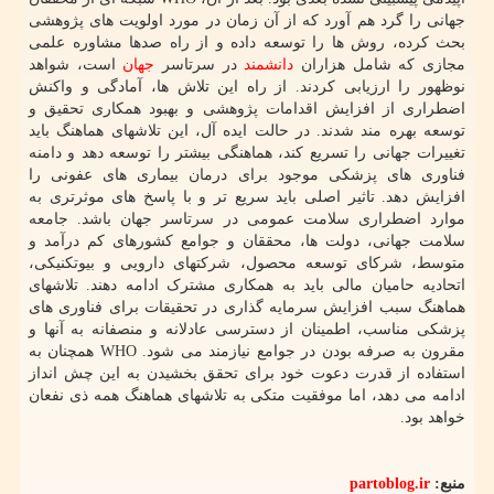
جهانی را گرد هم آورد که از آن زمان در مورد اولویت های پژوهشی
بحث کرده، روش ها را توسعه داده و از راه صدها مشاوره علمی
مجازی که شامل هزاران
دانشمند
در سرتاسر
جهان
است، شواهد
نوظهور را ارزیابی کردند. از راه این تلاش ها، آمادگی و واکنش
اضطراری از افزایش اقدامات پژوهشی و بهبود همکاری تحقیق و
توسعه بهره مند شدند. در حالت ایده آل، این تلاشهای هماهنگ باید
تغییرات جهانی را تسریع کند، هماهنگی بیشتر را توسعه دهد و دامنه
فناوری های پزشکی موجود برای درمان بیماری های عفونی را
افزایش دهد. تاثیر اصلی باید سریع تر و با پاسخ های موثرتری به
موارد اضطراری سلامت عمومی در سرتاسر جهان باشد. جامعه
سلامت جهانی، دولت ها، محققان و جوامع کشورهای کم درآمد و
متوسط، شرکای توسعه محصول، شرکتهای دارویی و بیوتکنیکی،
اتحادیه حامیان مالی باید به همکاری مشترک ادامه دهند. تلاشهای
هماهنگ سبب افزایش سرمایه گذاری در تحقیقات برای فناوری های
پزشکی مناسب، اطمینان از دسترسی عادلانه و منصفانه به آنها و
مقرون به صرفه بودن در جوامع نیازمند می شود. WHO همچنان به
استفاده از قدرت دعوت خود برای تحقق بخشیدن به این چش انداز
ادامه می دهد، اما موفقیت متکی به تلاشهای هماهنگ همه ذی نفعان
خواهد بود.
منبع:
partoblog.ir