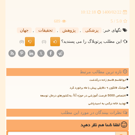
1400/02/22
10:12:18
689
/ 5
5.0
تگهای خبر:
پزشكی
,
پژوهش
,
تحقیقات
,
جهان
این مطلب پرتوبلاگ را می پسندید؟
(0)
(1)
X
تازه ترین مطالب مرتبط
ابوالقاسم قاسم زاده درگذشت
موشک فالکون ۹ دقایقی پیش با ماه برخورد کرد
اختصاص 5000 فرصت آموزشی در حوزه AI به کشورهای درحال توسعه
تهدید خاله نرگس به اسیدپاشی
نظرات بینندگان در مورد این مطلب
لطفا شما هم
نظر دهید